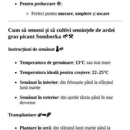
Pentru prelucrare 🍲
:
Perfect pentru
murare
,
umplere
și
uscare
Cum să semeni și să cultivi semințele de ardei
gras picant Somborka 🌱⚒️
Instrucțiuni de semănat 🌡️🌱
Temperatura de germinare
:
13°C
sau mai mare
Temperatura ideală pentru creștere
:
22–25°C
Semănat în interior
: din februarie până la sfârșitul
lunii martie
Semănat în exterior
: din aprilie târziu până în mai
devreme
Transplantare 🌿➡️🌾
Plantare în seră
: din sfârșitul lunii martie până la