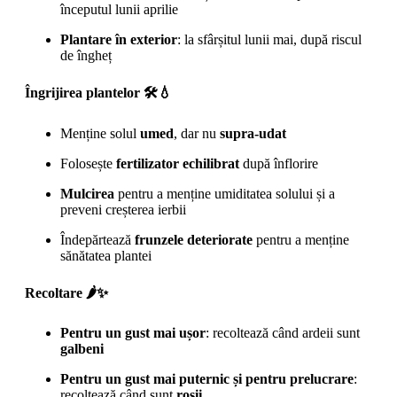
începutul lunii aprilie
Plantare în exterior
: la sfârșitul lunii mai, după riscul
de îngheț
Îngrijirea plantelor 🛠️💧
Menține solul
umed
, dar nu
supra-udat
Folosește
fertilizator echilibrat
după înflorire
Mulcirea
pentru a menține umiditatea solului și a
preveni creșterea ierbii
Îndepărtează
frunzele deteriorate
pentru a menține
sănătatea plantei
Recoltare 🌶️✨
Pentru un gust mai ușor
: recoltează când ardeii sunt
galbeni
Pentru un gust mai puternic și pentru prelucrare
:
recoltează când sunt
roșii