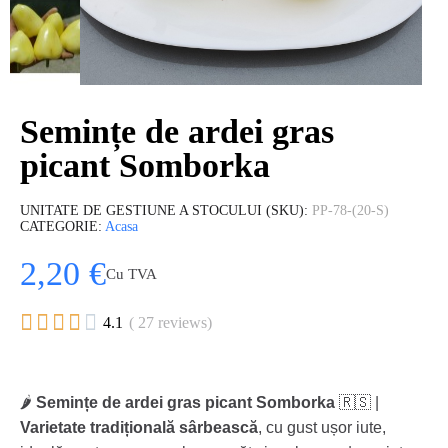
Semințe de ardei gras
picant Somborka
UNITATE DE GESTIUNE A STOCULUI (SKU)
PP-78-(20-S)
CATEGORIE
Acasa
2,20 €
Cu TVA





4.1
( 27 reviews)
🌶️
Semințe de ardei gras picant Somborka
🇷🇸 |
Varietate tradițională sârbească
, cu gust ușor iute,