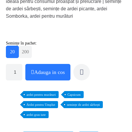
ideală pentru consumul proaspăt și prelucrare | semințe
de ardei sârbești, semințe de ardei picante, ardei
Somborka, ardei pentru murături
Semințe în pachet:
20
200
Adauga in cos
ardei pentru murături
Capsicum
Ardei pentru Umplut
semințe de ardei sârbești
ardei gras iute