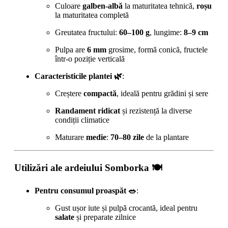
Culoare
galben-albă
la maturitatea tehnică,
roșu
la maturitatea completă
Greutatea fructului:
60–100 g
, lungime:
8–9 cm
Pulpa are
6 mm
grosime, formă conică, fructele
într-o poziție verticală
Caracteristicile plantei 🌿
:
Creștere
compactă
, ideală pentru grădini și sere
Randament ridicat
și rezistență la diverse
condiții climatice
Maturare
medie
:
70–80 zile
de la plantare
Utilizări ale ardeiului Somborka 🍽️
Pentru consumul proaspăt 🥗
:
Gust ușor iute și pulpă crocantă, ideal pentru
salate
și preparate zilnice