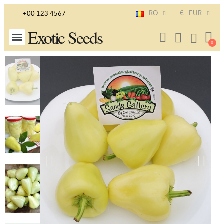
RO
€
EUR
+00 123 4567
Exotic Seeds