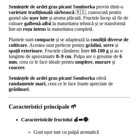
Semințele de ardei gras picant Somborka
provin dintr-o
varietate tradițională sârbească
🇷🇸, cunoscută pentru
gustul său
ușor iute
și aroma plăcută. Fructele încep să fie de
culoare
galbenă-albă
la maturitatea tehnică și se transformă
într-un
roșu intens
la maturitatea completă.
Plantele sunt
compacte
și se adaptează la
condiții diverse de
cultivare
. Acestea sunt perfecte pentru
grădini
,
serre
și
spații exterioare
. Fructele cântăresc între
60-100 g
și au o
lungime de aproximativ
8–9 cm
. Pulpa are o grosime de
6
mm
, ceea ce le face ideale pentru
umplere
,
murare
și
coacere
.
Semințele de ardei gras picant Somborka
oferă
randamente mari
, ceea ce le face foarte apreciate de
grădinari
.
Caracteristici principale 🌱
Caracteristicile fructului 🍏➡️🔴
:
Gust ușor iute cu pulpă aromatică