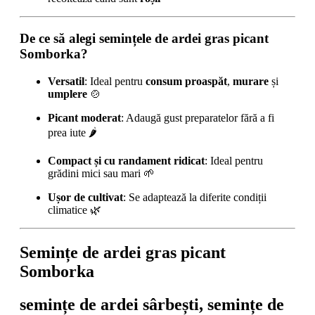
De ce să alegi semințele de ardei gras picant
Somborka?
Versatil
: Ideal pentru
consum proaspăt
,
murare
și
umplere
🍲
Picant moderat
: Adaugă gust preparatelor fără a fi
prea iute 🌶️
Compact și cu randament ridicat
: Ideal pentru
grădini mici sau mari 🌱
Ușor de cultivat
: Se adaptează la diferite condiții
climatice 🌿
Semințe de ardei gras picant
Somborka
semințe de ardei sârbești, semințe de