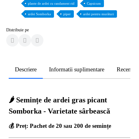
plante de ardei cu randament rid
Capsicum
ardei Somborka
piper
ardei pentru murături
Distribuie pe
Descriere
Informatii suplimentare
Recenzii
🌶️ Semințe de ardei gras picant
Somborka - Varietate sârbească
💰 Preț:
Pachet de 20 sau 200 de semințe