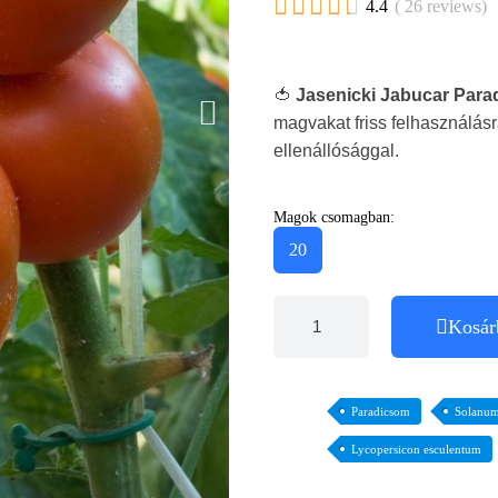





4.4
( 26 reviews)
🍅
Jasenicki Jabucar Par
magvakat friss felhasználás
ellenállósággal.
Magok csomagban:
20
Kosár
Paradicsom
Solanum
Lycopersicon esculentum