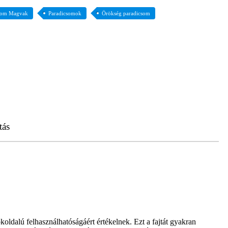
som Magvak
Paradicsomok
Örökség paradicsom
tás
oldalú felhasználhatóságáért értékelnek. Ezt a fajtát gyakran