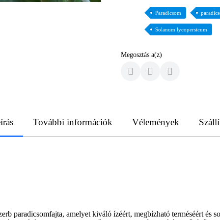
Paradicsom
paradic
Solanum lycopersicum
Megosztás a(z)
írás
További információk
Vélemények
Szállí
b paradicsomfajta, amelyet kiváló ízéért, megbízható terméséért és sok