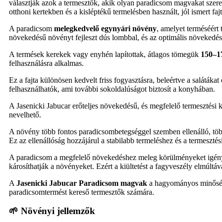
választják azok a termesztők, akik olyan paradicsom magvakat szeret
otthoni kertekben és a kisléptékű termelésben használt, jól ismert faj
A paradicsom
melegkedvelő egynyári növény
, amelyet terméséért 
növekedésű növényt fejleszt dús lombbal, és az optimális növekedés
A termések kerekek vagy enyhén lapítottak, átlagos tömegük
150–1
felhasználásra alkalmas.
Ez a fajta különösen kedvelt friss fogyasztásra, beleértve a saláták
felhasználhatók, ami további sokoldalúságot biztosít a konyhában.
A Jasenicki Jabucar erőteljes növekedésű, és megfelelő termesztési 
nevelhető.
A növény több fontos paradicsombetegséggel szemben ellenálló, tö
Ez az ellenállóság hozzájárul a stabilabb termeléshez és a termeszté
A paradicsom a megfelelő növekedéshez meleg körülményeket igényel
károsíthatják a növényeket. Ezért a kiültetést a fagyveszély elmúltáva
A
Jasenicki Jabucar Paradicsom magvak
a hagyományos minőséget
paradicsomtermést kereső termesztők számára.
🌱 Növényi jellemzők