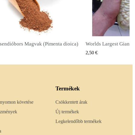
Worlds Largest Giant Corn Magvak Cuzco - Cusco
Óriás napraforgó mago
GYORSNÉZET
GYORS
2,40 €
Termékek
 nyomon követése
Csökkentett árak
lőzmények
Új termékek
Legkelendőbb termékek
a