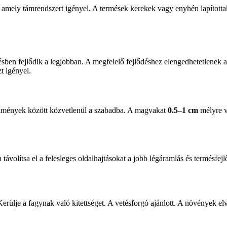
, amely támrendszert igényel. A termések kerekek vagy enyhén lapítot
ésben fejlődik a legjobban. A megfelelő fejlődéshez elengedhetetlenek a
t igényel.
rülmények között közvetlenül a szabadba. A magvakat
0.5–1 cm
mélyre v
távolítsa el a felesleges oldalhajtásokat a jobb légáramlás és termésfej
 Kerülje a fagynak való kitettséget. A vetésforgó ajánlott. A növények e