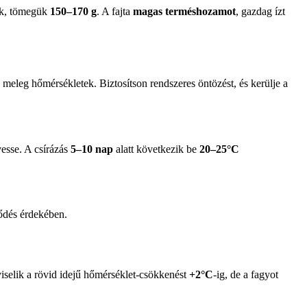
tak, tömegük
150–170 g
. A fajta
magas terméshozamot
, gazdag ízt
 meleg hőmérsékletek. Biztosítson rendszeres öntözést, és kerülje a
esse. A csírázás
5–10 nap
alatt következik be
20–25°C
lődés érdekében.
lviselik a rövid idejű hőmérséklet-csökkenést
+2°C
-ig, de a fagyot