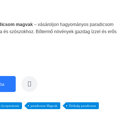
adicsom magvak
– vásároljon hagyományos paradicsom
ra és szószokhoz. Bőtermő növények gazdag ízzel és erős
ba
 lycopersicum
paradicsom Magvak
Örökség paradicsom