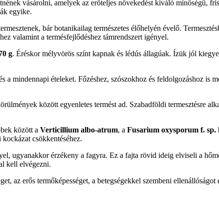
nének vásárolni, amelyek az erőteljes növekedést kiváló minőségű, fris
ták egyike.
termesztenek, bár botanikailag természetes élőhelyén évelő. Termesztésbe
hez valamint a termésfejlődéshez támrendszert igényel.
70 g
. Éréskor mélyvörös színt kapnak és lédús állagúak. Ízük jól kiegye
at és a mindennapi ételeket. Főzéshez, szószokhoz és feldolgozáshoz is m
körülmények között egyenletes termést ad. Szabadföldi termesztésre alka
bbek között a
Verticillium albo-atrum
, a
Fusarium oxysporum f. sp. l
si kockázat csökkentéséhez.
, ugyanakkor érzékeny a fagyra. Ez a fajta rövid ideig elviseli a hőm
l kell elvégezni.
, az erős termőképességet, a betegségekkel szembeni ellenállóságot és 