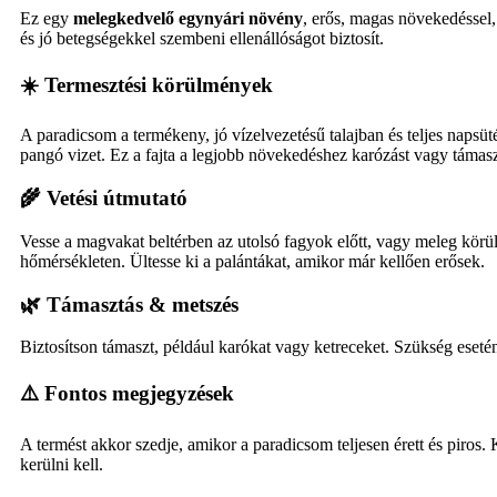
Ez egy
melegkedvelő egynyári növény
, erős, magas növekedéssel
és jó betegségekkel szembeni ellenállóságot biztosít.
☀️ Termesztési körülmények
A paradicsom a termékeny, jó vízelvezetésű talajban és teljes napsüt
pangó vizet. Ez a fajta a legjobb növekedéshez karózást vagy támasz
🌾 Vetési útmutató
Vesse a magvakat beltérben az utolsó fagyok előtt, vagy meleg kö
hőmérsékleten. Ültesse ki a palántákat, amikor már kellően erősek.
🌿 Támasztás & metszés
Biztosítson támaszt, például karókat vagy ketreceket. Szükség esetén 
⚠️ Fontos megjegyzések
A termést akkor szedje, amikor a paradicsom teljesen érett és piros.
kerülni kell.