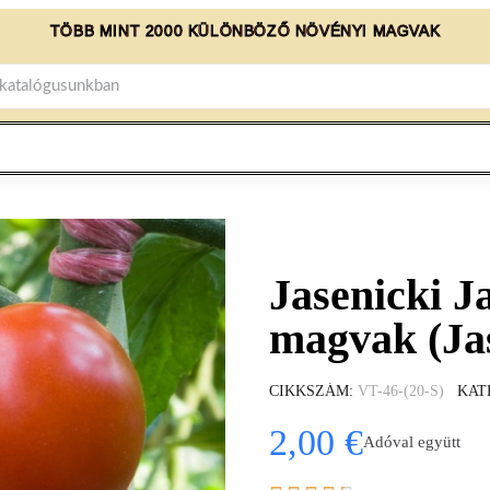
TÖBB MINT 2000 KÜLÖNBÖZŐ NÖVÉNYI MAGVAK
Jasenicki 
magvak (Jas
CIKKSZÁM
VT-46-(20-S)
KAT
2,00 €
Adóval együtt