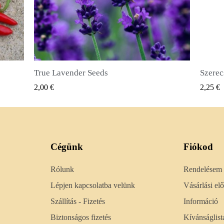
Szerecsendióbors Magvak (Pimenta dioica)
GYORSNÉZET
2,25 €
2,50 €
Cégünk
Fiókod
Rólunk
Rendelésem
Lépjen kapcsolatba velünk
Vásárlási e
Szállítás - Fizetés
Információ
Biztonságos fizetés
Kívánságlist