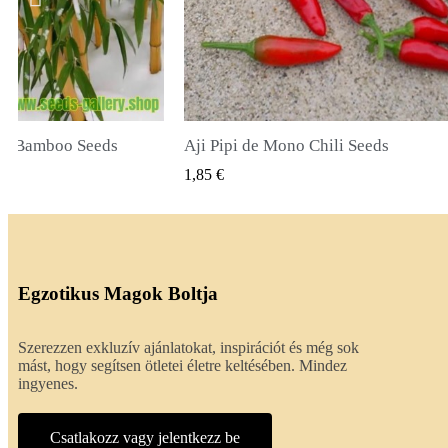
li Seeds
True Lavender Seeds
SNÉZET
GYORSNÉZET
2,00 €
Egzotikus Magok Boltja
Szerezzen exkluzív ajánlatokat, inspirációt és még sok
mást, hogy segítsen ötletei életre keltésében. Mindez
ingyenes.
Csatlakozz vagy jelentkezz be