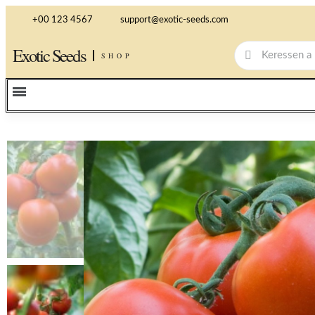
+00 123 4567
support@exotic-seeds.com
Exotic Seeds
SHOP