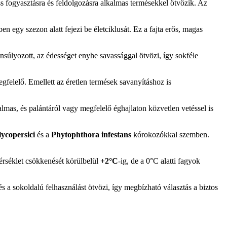
s fogyasztásra és feldolgozásra alkalmas termésekkel ötvözik. Az
n egy szezon alatt fejezi be életciklusát. Ez a fajta erős, magas
nsúlyozott, az édességet enyhe savassággal ötvözi, így sokféle
egfelelő. Emellett az éretlen termések savanyításhoz is
lmas, és palántáról vagy megfelelő éghajlaton közvetlen vetéssel is
ycopersici
és a
Phytophthora infestans
kórokozókkal szemben.
érséklet csökkenését körülbelül
+2°C
-ig, de a 0°C alatti fagyok
a sokoldalú felhasználást ötvözi, így megbízható választás a biztos