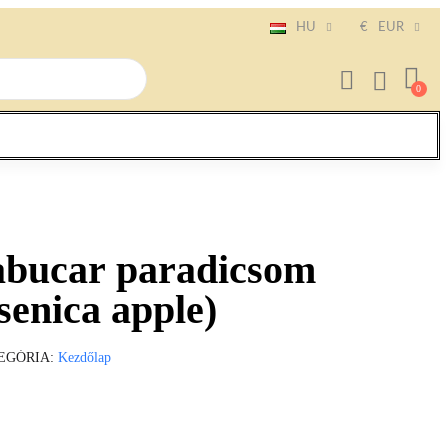
HU
€
EUR
Jabucar paradicsom
enica apple)
EGÓRIA
Kezdőlap