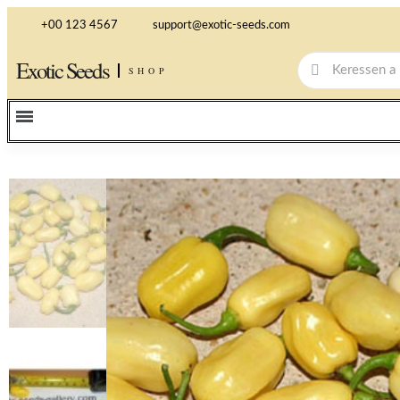
+00 123 4567
support@exotic-seeds.com
Exotic Seeds
SHOP