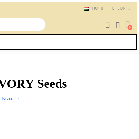
HU
€
EUR
IVORY Seeds
Kezdőlap