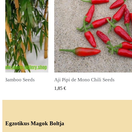
li Seeds
True Lavender Seeds
SNÉZET
GYORSNÉZET
2,00 €
Egzotikus Magok Boltja