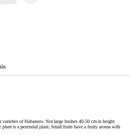
tás
er varieties of Habanero. Not large bushes 40-50 cm in height
 plant is a perennial plant. Small fruits have a fruity aroma with