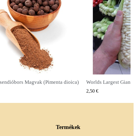
Worlds Largest Giant Corn Magvak Cuzco - Cusco
Óriás napraforgó mago
GYORSNÉZET
GYORS
2,40 €
Termékek