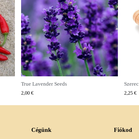
Szerecsendióbors Magvak (Pimenta dioica)
GYORSNÉZET
2,25 €
2,50 €
Cégünk
Fiókod