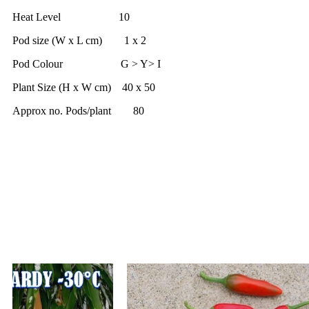
Heat Level 10
Pod size (W x L cm) 1 x 2
Pod Colour G > Y> I
Plant Size (H x W cm) 40 x 50
Approx no. Pods/plant 80