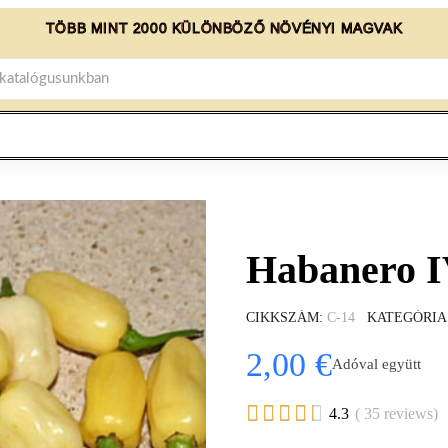
TÖBB MINT 2000 KÜLÖNBÖZŐ NÖVÉNYI MAGVAK
Habanero 
CIKKSZÁM
C-14
KATEGÓRIA
2,00 €
Adóval együtt





4.3
( 35 reviews)