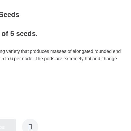
Seeds
 of 5 seeds.
wing variety that produces masses of elongated rounded end
f 5 to 6 per node. The pods are extremely hot and change
ba