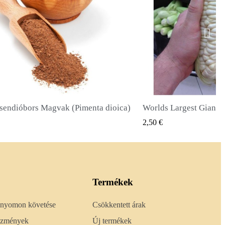
Worlds Largest Giant Corn Magvak Cuzco - Cusco
Óriás napraforgó mag
GYORSNÉZET
GYORS
2,40 €
Termékek
 nyomon követése
Csökkentett árak
lőzmények
Új termékek