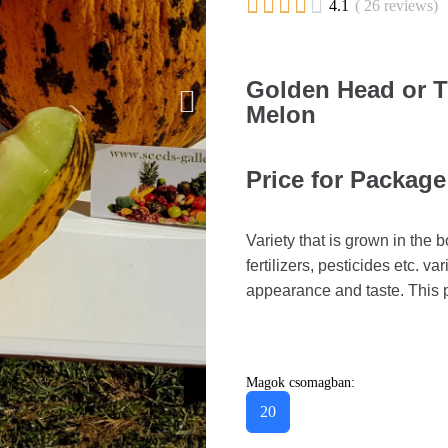





4.1
( 26 reviews)
Golden Head or T
Melon
Price for Package
Variety that is grown in the 
fertilizers, pesticides etc. 
appearance and taste. This pl
Magok csomagban:
20