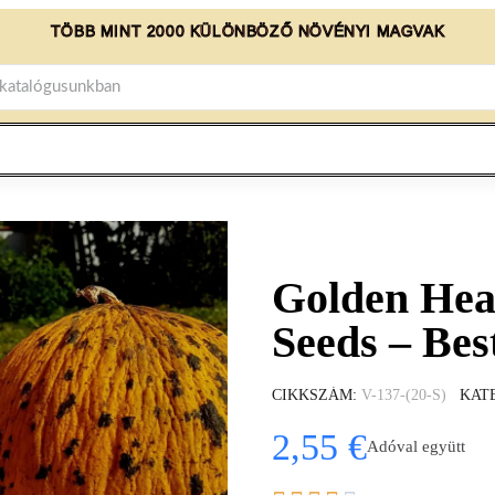
TÖBB MINT 2000 KÜLÖNBÖZŐ NÖVÉNYI MAGVAK
Golden Hea
Seeds – Be
CIKKSZÁM
V-137-(20-S)
KAT
2,55 €
Adóval együtt