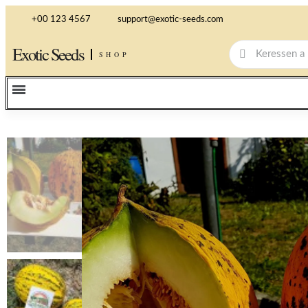
+00 123 4567
support@exotic-seeds.com
Exotic Seeds
SHOP