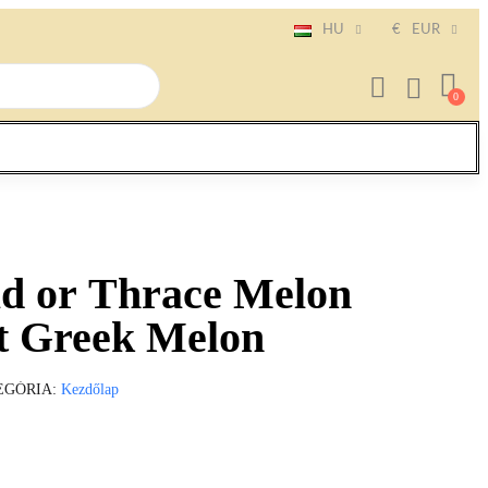
HU
€
EUR
d or Thrace Melon
st Greek Melon
EGÓRIA
Kezdőlap