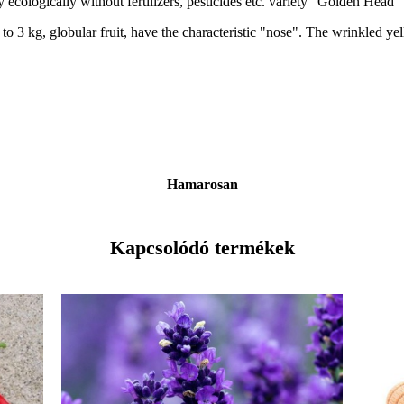
ly ecologically without fertilizers, pesticides etc. variety "Golden Head
 to 3 kg, globular fruit, have the characteristic "nose". The wrinkled ye
Hamarosan
Kapcsolódó termékek