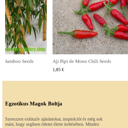
ili Seeds
True Lavender Seeds
RSNÉZET
GYORSNÉZET
2,00 €
Egzotikus Magok Boltja
Szerezzen exkluzív ajánlatokat, inspirációt és még sok
mást, hogy segítsen ötletei életre keltésében. Mindez