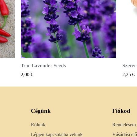
Szerecsendióbors Magvak (Pimenta dioica)
GYORSNÉZET
2,25 €
2,50 €
Cégünk
Fiókod
Rólunk
Rendelésem
Lépjen kapcsolatba velünk
Vásárlási e