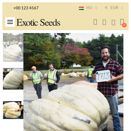
HU
€
EUR
+00 123 4567
Exotic Seeds