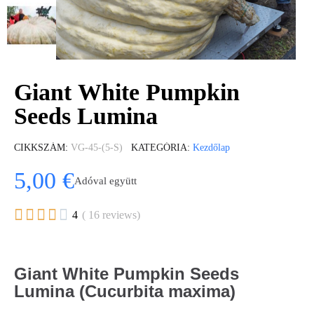
Giant White Pumpkin
Seeds Lumina
CIKKSZÁM
VG-45-(5-S)
KATEGÓRIA
Kezdőlap
5,00 €
Adóval együtt





4
( 16 reviews)
Gi
ant White Pumpkin Seeds
Lumina (Cucurbita maxima)