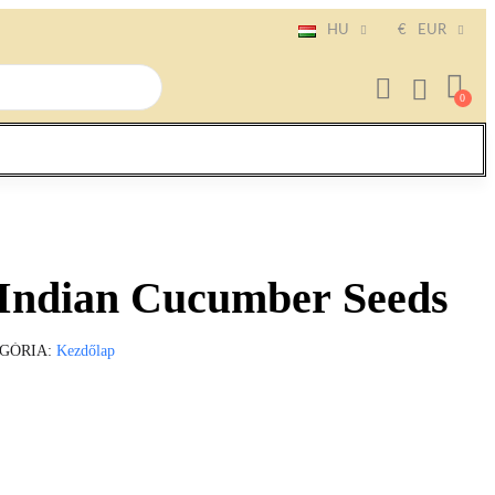
HU
€
EUR
ndian Cucumber Seeds
GÓRIA
Kezdőlap