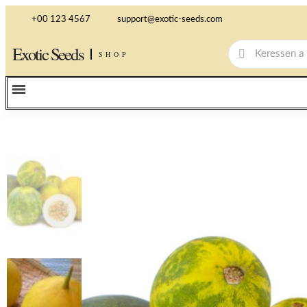
+00 123 4567
support@exotic-seeds.com
Exotic Seeds
SHOP