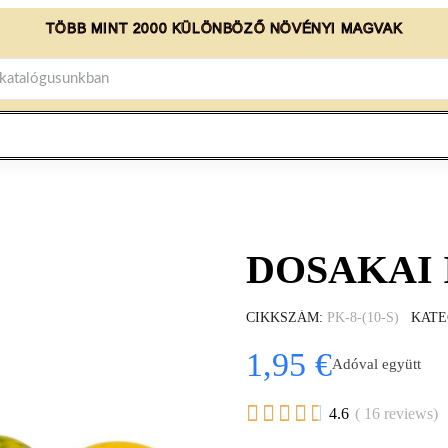
TÖBB MINT 2000 KÜLÖNBÖZŐ NÖVÉNYI MAGVAK
DOSAKAI I
CIKKSZÁM
PK-8-(10-S)
KATE
1,95 €
Adóval együtt





4.6
( 16 reviews)