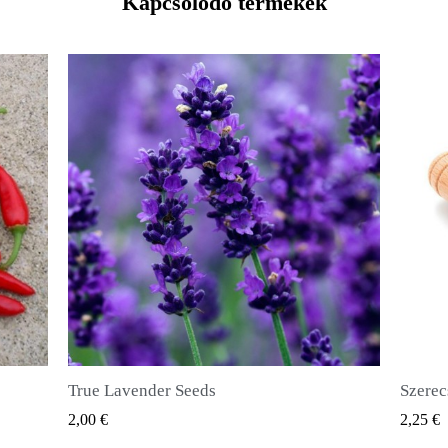
Kapcsolódó termékek
Szerecsendióbors Magvak (Pimenta dioica)
GYORSNÉZET
2,25 €
2,50 €