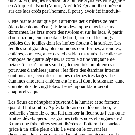
du sud, et quelques localisations ont été signalées en Égypte et
en Afrique du Nord (Maroc, Algérie)3. Quand il est présent
sur des lacs créés par l'homme, il peut y avoir été introduit4.
Cette plante aquatique peut atteindre deux mètres de haut
(dans la colonne d'eau). Elle se développe dans les eaux
dormantes, les bras morts des rivières et sur les lacs. À partir
d'un rhizome, enraciné dans le fond, poussent les longs
pétioles des feuilles dont les limbes flottent à la surface. Les
feuilles sont grandes, plus ou moins cordiformes, arrondies,
entières, coriaces, avec des lobes bien marqués. Le calice se
compose de quatre sépales, la corolle d'une vingtaine de
pétales5. Les étamines sont également très nombreuses et
pourvues d'anthères jaunes ; les filets des étamines internes
sont linéaires, ceux des étamines externes très larges. Les
étamines entourent entièrement le pistil dont le stigmate jaune
compte plus de vingt lobes. Le nénuphar blanc serait
anaphrodisiaque.
Les fleurs de nénuphar s'ouvrent à la lumière et se ferment
quand il fait sombre. Après la floraison et fécondation, le
pédicelle s’enroule ce qui fait plonger la fleur sous l’eau où le
fruit se développera. Les graines (ellipsoides et longues de 2–
3 mm) une fois mûres seront libérées et flotteront en surface
grâce à un arille plein d'air. Le vent ou le courant les
dispersent alors, puis elles coulent et peuvent germer sur la