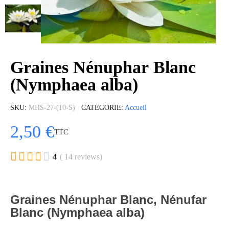
Graines Nénuphar Blanc
(Nymphaea alba)
SKU
MHS-27-(10-S)
CATÉGORIE
Accueil
2,50 €
TTC





4
( 14 reviews)
Graines Nénuphar Blanc, Nénufar
Blanc (Nymphaea alba)