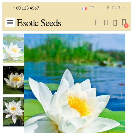
FR
€
EUR
+00 123 4567
Exotic Seeds