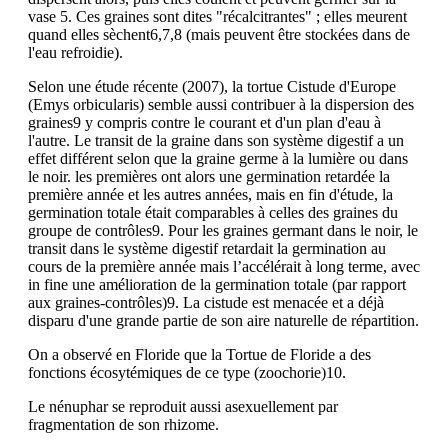
vase 5. Ces graines sont dites "récalcitrantes" ; elles meurent
quand elles sèchent6,7,8 (mais peuvent être stockées dans de
l'eau refroidie).
Selon une étude récente (2007), la tortue Cistude d'Europe
(Emys orbicularis) semble aussi contribuer à la dispersion des
graines9 y compris contre le courant et d'un plan d'eau à
l'autre. Le transit de la graine dans son système digestif a un
effet différent selon que la graine germe à la lumière ou dans
le noir. les premières ont alors une germination retardée la
première année et les autres années, mais en fin d'étude, la
germination totale était comparables à celles des graines du
groupe de contrôles9. Pour les graines germant dans le noir, le
transit dans le système digestif retardait la germination au
cours de la première année mais l’accélérait à long terme, avec
in fine une amélioration de la germination totale (par rapport
aux graines-contrôles)9. La cistude est menacée et a déjà
disparu d'une grande partie de son aire naturelle de répartition.
On a observé en Floride que la Tortue de Floride a des
fonctions écosytémiques de ce type (zoochorie)10.
Le nénuphar se reproduit aussi asexuellement par
fragmentation de son rhizome.