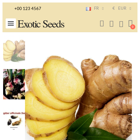
FR
€
EUR
+00 123 4567
Exotic Seeds