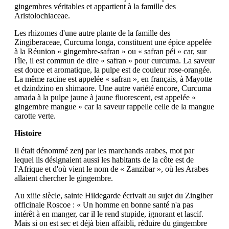
gingembres véritables et appartient à la famille des
Aristolochiaceae.
Les rhizomes d'une autre plante de la famille des
Zingiberaceae, Curcuma longa, constituent une épice appelée
à la Réunion « gingembre-safran » ou « safran péi » car, sur
l'île, il est commun de dire « safran » pour curcuma. La saveur
est douce et aromatique, la pulpe est de couleur rose-orangée.
La même racine est appelée « safran », en français, à Mayotte
et dzindzino en shimaore. Une autre variété encore, Curcuma
amada à la pulpe jaune à jaune fluorescent, est appelée «
gingembre mangue » car la saveur rappelle celle de la mangue
carotte verte.
Histoire
Il était dénommé zenj par les marchands arabes, mot par
lequel ils désignaient aussi les habitants de la côte est de
l'Afrique et d'où vient le nom de « Zanzibar », où les Arabes
allaient chercher le gingembre.
Au xiiie siècle, sainte Hildegarde écrivait au sujet du Zingiber
officinale Roscoe : « Un homme en bonne santé n'a pas
intérêt à en manger, car il le rend stupide, ignorant et lascif.
Mais si on est sec et déjà bien affaibli, réduire du gingembre