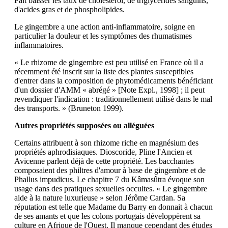
Fait baisser les taux de cholestérol, de triglycérides sanguins,
d'acides gras et de phospholipides.
Le gingembre a une action anti-inflammatoire, soigne en
particulier la douleur et les symptômes des rhumatismes
inflammatoires.
« Le rhizome de gingembre est peu utilisé en France où il a
récemment été inscrit sur la liste des plantes susceptibles
d'entrer dans la composition de phytomédicaments bénéficiant
d'un dossier d'AMM « abrégé » [Note Expl., 1998] ; il peut
revendiquer l'indication : traditionnellement utilisé dans le mal
des transports. » (Bruneton 1999).
Autres propriétés supposées ou alléguées
Certains attribuent à son rhizome riche en magnésium des
propriétés aphrodisiaques. Dioscoride, Pline l'Ancien et
Avicenne parlent déjà de cette propriété. Les bacchantes
composaient des philtres d'amour à base de gingembre et de
Phallus impudicus. Le chapitre 7 du Kâmasûtra évoque son
usage dans des pratiques sexuelles occultes. « Le gingembre
aide à la nature luxurieuse » selon Jérôme Cardan. Sa
réputation est telle que Madame du Barry en donnait à chacun
de ses amants et que les colons portugais développèrent sa
culture en Afrique de l'Ouest. Il manque cependant des études