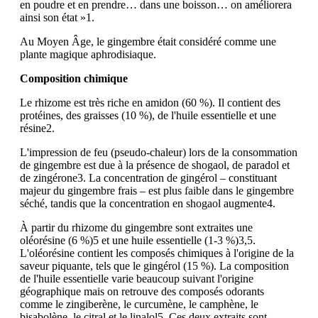
en poudre et en prendre… dans une boisson… on améliorera
ainsi son état »1.
Au Moyen Âge, le gingembre était considéré comme une
plante magique aphrodisiaque.
Composition chimique
Le rhizome est très riche en amidon (60 %). Il contient des
protéines, des graisses (10 %), de l'huile essentielle et une
résine2.
L'impression de feu (pseudo-chaleur) lors de la consommation
de gingembre est due à la présence de shogaol, de paradol et
de zingérone3. La concentration de gingérol – constituant
majeur du gingembre frais – est plus faible dans le gingembre
séché, tandis que la concentration en shogaol augmente4.
À partir du rhizome du gingembre sont extraites une
oléorésine (6 %)5 et une huile essentielle (1-3 %)3,5.
L'oléorésine contient les composés chimiques à l'origine de la
saveur piquante, tels que le gingérol (15 %). La composition
de l'huile essentielle varie beaucoup suivant l'origine
géographique mais on retrouve des composés odorants
comme le zingiberène, le curcumène, le camphène, le
bisabolène, le citral et le linalol5. Ces deux extraits sont