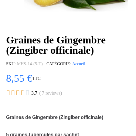
Graines de Gingembre
(Zingiber officinale)
SKU
MHS-14-(5-T)
CATÉGORIE
Accueil
8,55 €
TTC





3.7
( 7 reviews)
Graines de Gingembre (Zingiber officinale)
5 graines-tubercules par sachet.