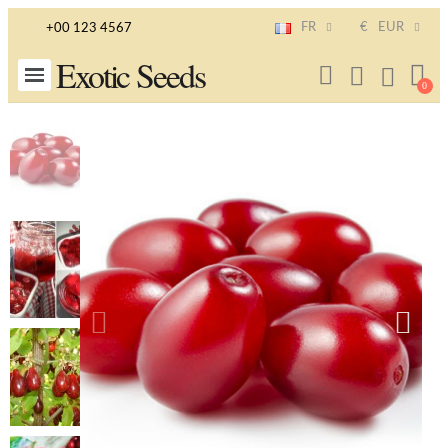
FR
€
EUR
+00 123 4567
Exotic Seeds