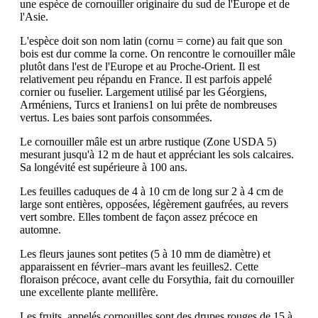
une espèce de cornouiller originaire du sud de l'Europe et de
l'Asie.
L'espèce doit son nom latin (cornu = corne) au fait que son
bois est dur comme la corne. On rencontre le cornouiller mâle
plutôt dans l'est de l'Europe et au Proche-Orient. Il est
relativement peu répandu en France. Il est parfois appelé
cornier ou fuselier. Largement utilisé par les Géorgiens,
Arméniens, Turcs et Iraniens1 on lui prête de nombreuses
vertus. Les baies sont parfois consommées.
Le cornouiller mâle est un arbre rustique (Zone USDA 5)
mesurant jusqu'à 12 m de haut et appréciant les sols calcaires.
Sa longévité est supérieure à 100 ans.
Les feuilles caduques de 4 à 10 cm de long sur 2 à 4 cm de
large sont entières, opposées, légèrement gaufrées, au revers
vert sombre. Elles tombent de façon assez précoce en
automne.
Les fleurs jaunes sont petites (5 à 10 mm de diamètre) et
apparaissent en février–mars avant les feuilles2. Cette
floraison précoce, avant celle du Forsythia, fait du cornouiller
une excellente plante mellifère.
Les fruits, appelés cornouilles sont des drupes rouges de 15 à