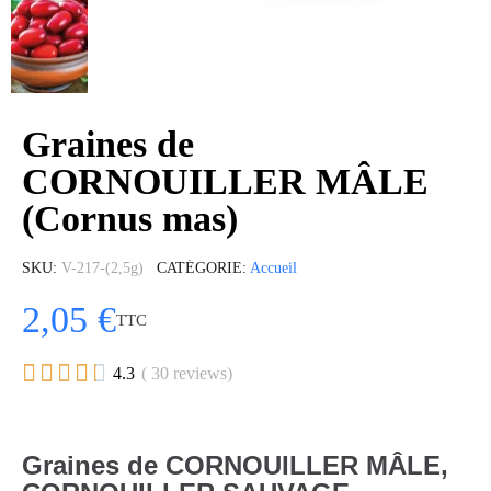
Graines de
CORNOUILLER MÂLE
(Cornus mas)
SKU
V-217-(2,5g)
CATÉGORIE
Accueil
2,05 €
TTC





4.3
( 30 reviews)
Graines de CORNOUILLER MÂLE,