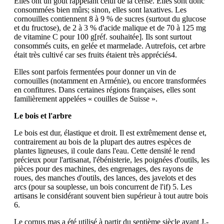
Elles ont un goût rappelant celui de la cerise. Elles sont donc
consommées bien mûrs; sinon, elles sont laxatives. Les
cornouilles contiennent 8 à 9 % de sucres (surtout du glucose
et du fructose), de 2 à 3 % d'acide malique et de 70 à 125 mg
de vitamine C pour 100 g[réf. souhaitée]. Ils sont surtout
consommés cuits, en gelée et marmelade. Autrefois, cet arbre
était très cultivé car ses fruits étaient très appréciés4.
Elles sont parfois fermentées pour donner un vin de
cornouilles (notamment en Arménie), ou encore transformées
en confitures. Dans certaines régions françaises, elles sont
familièrement appelées « couilles de Suisse ».
Le bois et l'arbre
Le bois est dur, élastique et droit. Il est extrêmement dense et,
contrairement au bois de la plupart des autres espèces de
plantes ligneuses, il coule dans l'eau. Cette densité le rend
précieux pour l'artisanat, l'ébénisterie, les poignées d'outils, les
pièces pour des machines, des engrenages, des rayons de
roues, des manches d'outils, des lances, des javelots et des
arcs (pour sa souplesse, un bois concurrent de l'if) 5. Les
artisans le considérant souvent bien supérieur à tout autre bois
6.
Le cornus mas a été utilisé à partir du septième siècle avant J.-