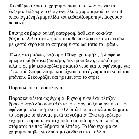
Το αιθέριο έλαιο το χρησιμοποιούμε σε λοσιόν για το
έκζεμα. Βάζουμε 5 σταγόνες έλαιο χαμομηλιού σε 50 ml
αποσταγμένη Αμαμηλίδα και καθαρίζουμε την πάσχουσα
περιοχή.
Επίσης σε βαριά ρινική καταρροή, άσθμα ή κοκκύτη,
βάζουμε 2-3 σταγόνες από το αιθέριο έλαιο σε ένα πιατάκι
με ζεστό νερό και το αφήνουμε στο δωμάτιο το βράδυ.
Τέλος στο μπάνιο, βάζουμε 100γρ. χαμομήλι, ή διάφορα
αρωματικά βότανα (δυόσμο, δενδρολίβανο, φασκόμηλο
κ.λπ.), σε μία κατσαρόλα με καυτό νερό και το αφήνουμε για
15 λεπτά. Σουρώνουμε και ρίχνουμε το έγχυμα στο νερό του
μπάνιου. Ξεκουράζει και ηρεμεί από το στρες.
Παρασκευή και δοσολογία:
Παρασκευάζεται ως έγχυμα. Ρίχνουμε σε ένα φλιτζάνι
βραστό νερό δύο κουταλάκια του τσαγιού ξηρά άνθη και το
αφήνουμε σκεπασμένο 5-10 λεπτά. Για πεπτικά προβλήματα
το ρόφημα το πίνουμε μετά τα γεύματα. Ένα ισχυρότερο
έγχυμα μπορούμε να το χρησιμοποιήσουμε για πλύσεις
στόματος σε προβλήματα ουλίτιδας. Το ίδιο έγχυμα αν
χρησιμοποιηθεί για λούσιμο ξανθαίνει τα μαλλιά.