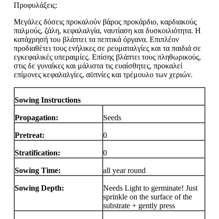
Προφυλάξεις:
Μεγάλες δόσεις προκαλούν βάρος προκάρδιο, καρδιακούς
παλμούς, ζάλη, κεφαλαλγία, ναυτίαση και δυσκοιλιότητα. Η
κατάχρησή του βλάπτει τα πεπτικά όργανα. Επιπλέον
προδιαθέτει τους ενήλικες σε ρευματαλγίες και τα παιδιά σε
εγκεφαλικές υπεραιμίες. Επίσης βλάπτει τους πληθωρικούς,
στις δε γυναίκες και μάλιστα τις ευαίσθητες, προκαλεί
επίμονες κεφαλαλγίες, αϋπνίες και τρέμουλο των χεριών.
Sowing Instructions
Propagation:
Seeds
Pretreat:
0
Stratification:
0
Sowing Time:
all year round
Sowing Depth:
Needs Light to germinate! Just
sprinkle on the surface of the
substrate + gently press