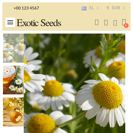
EL
€
EUR
+00 123 4567
Exotic Seeds