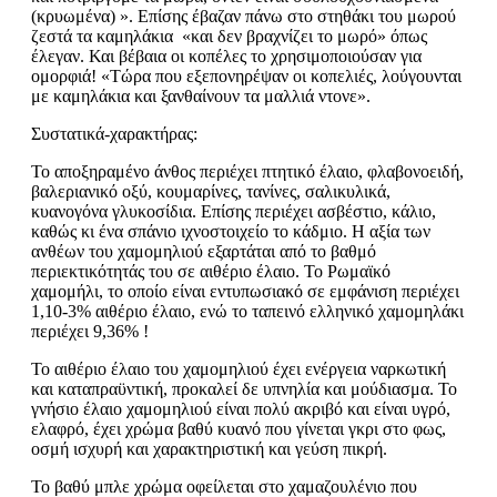
(κρυωμένα) ». Επίσης έβαζαν πάνω στο στηθάκι του μωρού
ζεστά τα καμηλάκια «και δεν βραχνίζει το μωρό» όπως
έλεγαν. Και βέβαια οι κοπέλες το χρησιμοποιούσαν για
ομορφιά! «Τώρα που εξεπονηρέψαν οι κοπελιές, λούγουνται
με καμηλάκια και ξανθαίνουν τα μαλλιά ντονε».
Συστατικά-χαρακτήρας:
Το αποξηραμένο άνθος περιέχει πτητικό έλαιο, φλαβονοειδή,
βαλεριανικό οξύ, κουμαρίνες, τανίνες, σαλικυλικά,
κυανογόνα γλυκοσίδια. Επίσης περιέχει ασβέστιο, κάλιο,
καθώς κι ένα σπάνιο ιχνοστοιχείο το κάδμιο. Η αξία των
ανθέων του χαμομηλιού εξαρτάται από το βαθμό
περιεκτικότητάς του σε αιθέριο έλαιο. Το Ρωμαϊκό
χαμομήλι, το οποίο είναι εντυπωσιακό σε εμφάνιση περιέχει
1,10-3% αιθέριο έλαιο, ενώ το ταπεινό ελληνικό χαμομηλάκι
περιέχει 9,36% !
Το αιθέριο έλαιο του χαμομηλιού έχει ενέργεια ναρκωτική
και καταπραϋντική, προκαλεί δε υπνηλία και μούδιασμα. Το
γνήσιο έλαιο χαμομηλιού είναι πολύ ακριβό και είναι υγρό,
ελαφρό, έχει χρώμα βαθύ κυανό που γίνεται γκρι στο φως,
οσμή ισχυρή και χαρακτηριστική και γεύση πικρή.
Το βαθύ μπλε χρώμα οφείλεται στο χαμαζουλένιο που