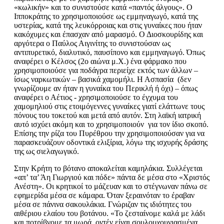
«κωλικήν» και το συνιστούσε κατά «παντός άλγους». Ο
Ιπποκράτης το χρησιμοποιούσε ως εμμηναγωγό, κατά της
υστερίας, κατά της λευκόρροιας και στις γυναίκες που ήταν
κακόχυμες και έπασχαν από μαρασμό. Ο Διοσκουρίδης και
αργότερα ο Παύλος Αιγινίτης το συνιστούσαν ως
αντιπυρετικό, διαλυτικό, παυσίπονο και εμμηναγωγό. Όπως
αναφέρει ο Κέλσος (2ο αιώνα μ.Χ.) ένα φάρμακο που
χρησιμοποιούσε για ποδάγρα περιείχε εκτός των άλλων –
ίσως ναρκωτικών – βασικά χαμομήλι. Η Ασπασία (δεν
γνωρίζουμε αν ήταν η γυναίκα του Περικλή ή όχι) – όπως
αναφέρει ο Αέτιος - χρησιμοποιούσε το έγχυμα του
χαμομηλιού στις ετοιμόγεννες γυναίκες γιατί ελάττωνε τους
πόνους του τοκετού και μετά από αυτόν. Στη λαϊκή ιατρική
αυτό ισχύει ακόμη και το χρησιμοποιούν για τον ίδιο σκοπό.
Επίσης την ρίζα του Πυρέθρου την χρησιμοποιούσαν για να
παρασκευάζουν οδοντικά ελιξίρια, λόγω της ισχυρής δράσης
της ως σιελαγωγικό.
Στην Κρήτη το βότανο αποκαλείται καμηλάκια. Συλλέγεται
«απ’ τα’ Άη Γιωργιού και πόδε» πάντα δε μέσα στο «Χριστός
Ανέστη». Οι κρητικοί το μάζευαν και το στέγνωναν πάνω σε
εφημερίδα μέσα σε κάμαρα. Όταν ξεραινόταν το έραβαν
μέσα σε πάνινα σακουλάκια. Γνώριζαν τις ιδιότητες του
αιθέριου ελαίου του βοτάνου. «Το ζεσταίνομε καλά με λάδι
και ποτρίβγομε τα μωρά, οντέν είναι σουλουχουνιασμένα