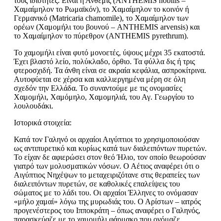
τους ιδιότητες. Είναι η Ανθεμίς (ANTHEMIS nobilis –
Χαμαίμηλον το Ρωμαϊκόν), το Χαμαίμηλον το κοινόν ή
Γερμανικό (Matricaria chamomile), το Χαμαίμηλον των
ορέων (Χαμομήλι του βουνού – ANTHEMIS arvensis) και
το Χαμαίμηλον το πύρεθρον (ANTHEMIS pyrethrum).
Το χαμομήλι είναι φυτό μονοετές, ύψους μέχρι 35 εκατοστά.
Έχει βλαστό λείο, πολύκλαδο, όρθιο. Τα φύλλα δις ή τρις
φτεροσχιδή. Τα άνθη είναι σε ακραία κεφάλια, ασπροκίτρινα.
Αυτοφύεται σε χέρσα και καλλιεργημένα μέρη σε όλη
σχεδόν την Ελλάδα. Το συναντούμε με τις ονομασίες
Χαμομήλι, Χαμόμηλο, Χαμομηλιά, του Αγ. Γεωργίου το
λουλουδάκι.
Ιστορικά στοιχεία:
Κατά τον Γαληνό οι αρχαίοι Αιγύπτιοι το χρησιμοποιούσαν
ως αντιπυρετικό και κυρίως κατά των διαλειπόντων πυρετών.
Το είχαν δε αφιερώσει στον θεό Ήλιο, τον οποίο θεωρούσαν
γιατρό των μολυσματικών νόσων. Ο Αέτιος αναφέρει ότι ο
Αιγύπτιος Νηχέψων το μεταχειριζότανε στις θεραπείες των
διαλειπόντων πυρετών, σε καθολικές επαλείψεις του
σώματος με το λάδι του. Οι αρχαίοι Έλληνες το ονόμασαν
«μήλο χαμαί» λόγω της μυρωδιάς του. Ο Αρίστων – ιατρός
προγενέστερος του Ιπποκράτη – όπως αναφέρει ο Γαληνός,
παρασκεύαζε με το χαμομήλι φάρμακο που ονόμαζε