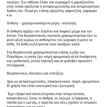
περιέχει. Στο αιθέριο έλαιο του κυριαρχεί η χαμαιζουλίνη
στην οποία οφείλεται η αντιφλεγμονώδης και αντιφλογιστική
δράση του. Περιέχει επίσης αζουλίνη, φαρνεζίνη, καμφορά
κ.α.
Άνθιση – χρησιμοποιούμενα μέρη - συλλογή:
Η άνθηση αρχίζει τον Απρίλιο και διαρκεί μέχρι και τον
Ιούνιο. Για θεραπευτικούς σκοπούς χρησιμοποιείται όλο το
φυτό αλλά κυρίως οι ανθισμένες του κορυφές ή μόνο τα
άνθη. Τα άνθη συλλέγονται όταν ανοίξουν καλά.
Στη θεραπευτική χρησιμοποιείται επίσης η ρίζα του
Πύρεθρου, η οποία έχει οσμή αρωματική αλλά δυσάρεστη
και ερεθιστική, γεύση δηκτική και αν μασηθεί προκαλεί
σιελόρροια.
Θεραπευτικές ιδιότητες και ενδείξεις:
Δρα ως αντιφλεγμονώδες, σπασμολυτικό, πικρό, ηρεμιστικό.
Η χρήση του είναι εσωτερική και εξωτερική.
Έχει εξαιρετικά αποτελέσματα στην αντιμετώπιση
καταστάσεων, όπως το άσθμα, το έκζεμα, η διάρροια, η
ναυτία και ο εμετός, ο πυρετός και όλες σχεδόν οι νευρικές
καταστάσεις και το στρες.