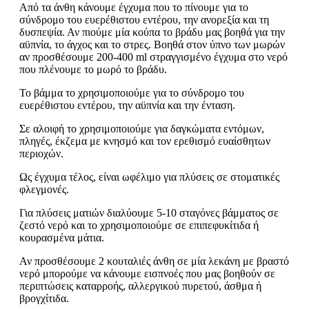
Από τα άνθη κάνουμε έγχυμα που το πίνουμε για το
σύνδρομο του ευερέθιστου εντέρου, την ανορεξία και τη
δυσπεψία. Αν πιούμε μία κούπα το βράδυ μας βοηθά για την
αϋπνία, το άγχος και το στρες. Βοηθά στον ύπνο των μωρών
αν προσθέσουμε 200-400 ml στραγγισμένο έγχυμα στο νερό
που πλένουμε το μωρό το βράδυ.
Το βάμμα το χρησιμοποιούμε για το σύνδρομο του
ευερέθιστου εντέρου, την αϋπνία και την ένταση.
Σε αλοιφή το χρησιμοποιούμε για δαγκώματα εντόμων,
πληγές, έκζεμα με κνησμό και τον ερεθισμό ευαίσθητων
περιοχών.
Ως έγχυμα τέλος, είναι ωφέλιμο για πλύσεις σε στοματικές
φλεγμονές.
Για πλύσεις ματιών διαλύουμε 5-10 σταγόνες βάμματος σε
ζεστό νερό και το χρησιμοποιούμε σε επιπεφυκίτιδα ή
κουρασμένα μάτια.
Αν προσθέσουμε 2 κουταλιές άνθη σε μία λεκάνη με βραστό
νερό μπορούμε να κάνουμε εισπνοές που μας βοηθούν σε
περιπτώσεις καταρροής, αλλεργικού πυρετού, άσθμα ή
βρογχίτιδα.