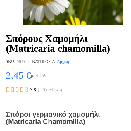
Σπόρους Χαμομήλι
(Matricaria chamomilla)
SKU
MHS-8
ΚΑΤΗΓΟΡΊΑ
Αρχική
2,45 €
με ΦΠΑ





3.8
( 29 reviews)
Σπόροι γερμανικό χαμομήλι
(Matricaria Chamomilla)