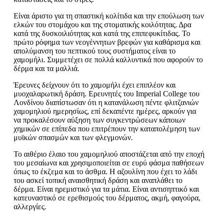
Είναι άριστο για τη σπαστική κολίτιδα και την επούλωση των
ελκών του στομάχου και της στοματικής κοιλότητας. Δρα
κατά της δυσκοιλιότητας και κατά της επιπεφυκίτιδας. Το
πρώτο ρόφημα των νεογέννητων βρεφών για καθάρισμα και
απολύμανση του πεπτικού τους συστήματος είναι το
χαμομήλι. Συμμετέχει σε πολλά καλλυντικά που αφορούν το
δέρμα και τα μαλλιά.
Έρευνες δείχνουν ότι το χαμομήλι έχει επιπλέον και
μυοχαλαρωτική δράση. Ερευνητές του Imperial College του
Λονδίνου διαπίστωσαν ότι η κατανάλωση πέντε φλιτζανιών
χαμομηλιού ημερησίως, επί δεκαπέντε ημέρες, αρκούν για
να προκαλέσουν αύξηση των συγκεντρώσεων κάποιων
χημικών σε επίπεδα που επιτρέπουν την καταπολέμηση των
μυϊκών σπασμών και των φλεγμονών.
Το αιθέριο έλαιο του χαμομηλιού αποστάζεται από την εποχή
του μεσαίωνα και χρησιμοποιείται σε ευρύ φάσμα παθήσεων
όπως το έκζεμα και το άσθμα. Η αζουλίνη που έχει το λάδι
του ασκεί τοπική αναισθητική δράση και αναπλάθει το
δέρμα. Είναι ηρεμιστικό για τα μάτια. Είναι αντισηπτικό και
κατευναστικό σε ερεθισμούς του δέρματος, ακμή, φαγούρα,
αλλεργίες.