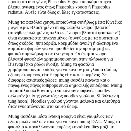
πρόσφατα από γένος Phaseolus Vigna και ακόμα συχνά
βλέπει αναφεμένος όπως Phaseolus χρυσό ή Phaseolus
radiatus. Αυτές είναι όλες οι ίδιες εγκαταστάσεις.
Mung τα φασόλια χρησιμοποιούνται συνήθως μέσα Κινεζικό
μαγείρεμα. Βλαστημένο mung φασόλι νεαροί βλαστοί
(συνήθως πωλημένος απλά ως "νεαροί βλαστοί φασολιών")
είναι ανακατώστε τηγανισμένος (συνήθως με τα συστατικά
όπως σκόρδο, πιπερόριζα, κρεμμύδια άνοιξη ή αλατισμένα
κομμάτια ψαριών για να προσθέσει την προτίμηση) ως
φυτικό συμπλήρωμα σε ένα γεύμα. Οι άψητοι νεαροί
βλαστοί φασολιών χρησιμοποιούνται στην πλήρωση για
Βιετναμέζικα ρόλοι άνοιξη. Mung τα φασόλια
χρησιμοποιούνται επίσης για να κάνουν μια γλυκιά σούπα,
εξυπηρετούμενος είτε θερμός είτε κατεψυγμένος. Σε
διάφορες ασιατικές χώρες, mung φασόλι παγωτό και ο
παγωμένος πάγος lollipops είναι δημοφιλής επιδόρπια. Mung
τα φασόλια αλέθονται για να κάνουν διαφανής noodles
σελοφάν (επίσης γνωστός ως noodles γυαλιού, Si βάλτων ή
tung hoon). Noodles γυαλιού γίνονται μαλακά και ολισθηρά
όταν ενυδατώνονται στο καυτό ύδωρ.
Mung φασόλια μέσα Ινδική κουζίνα είναι γδυμένος των
εξωτερικών παλτών τους για να κάνει mung DAL. Mung τα
φασόλια καταναλώνονται ευρέως κοντά keralites μαζί με