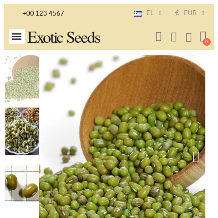
EL
€
EUR
+00 123 4567
Exotic Seeds