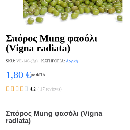
Σπόρος Mung φασόλι
(Vigna radiata)
SKU
VE-140-(2g)
ΚΑΤΗΓΟΡΊΑ
Αρχική
1,80 €
με ΦΠΑ





4.2
( 17 reviews)
Σπόρος Mung φασόλι (Vigna
radiata)