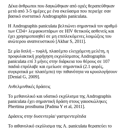
Δέκα άνθρωποι που δαγκώθηκαν από οχιές θεραπεύθηκαν
μετά από 3-5 ημέρες με ένα σκεύασμα που περιείχε σαν
βασικό συστατικό Andrographis paniculata.
Η Andrographis paniculata βελτιώνει σημαντικά τον αριθμό
των CD4+ λεμφοκυττάρων σε HIV θετικούς ασθενείς και
έχει χρησιμοποιηθεί σε μη επιπλεκόμενες λοιμώξεις του
ανώτερου αναπνευστικού [Akbar S, 2011].
Σε μία διπλή – τυφλή, πλασέμπο ελεγχόμενη μελέτη, η
προφυλακτική χορήγηση εκχυλίσματος Andrographis
paniculata επί 3 μήνες στην διάρκεια του θέρους σε 107
παιδιά επρόλαβε και εμείωσε σημαντικά (2.1 φορές,
συγκριτικά με πλασέμπο) την πιθανότητα να κρυολογήσουν
[Denial G, 2009].
Ανθελμινθικές δράσεις
Το μεθανολικό και υδατικό εκχύλισμα της Andrographis
paniculata έχει σημαντική δράση στους γαιοσκώληκες
Phertima prosthuma [Padma Y et al, 2011].
Δράσεις στην δυσεντερία/ γαστρεντερίτιδα
Το αιθανολικό εκχύλισμα της A. paniculata θεραπεύει το