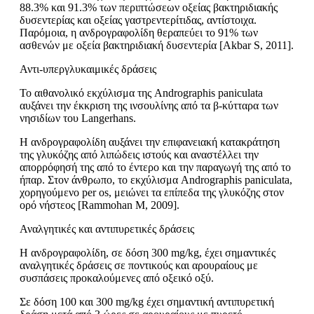
88.3% και 91.3% των περιπτώσεων οξείας βακτηριδιακής
δυσεντερίας και οξείας γαστρεντερίτιδας, αντίστοιχα.
Παρόμοια, η ανδρογραφολίδη θεραπεύει το 91% των
ασθενών με οξεία βακτηριδιακή δυσεντερία [Akbar S, 2011].
Αντι-υπεργλυκαιμικές δράσεις
Το αιθανολικό εκχύλισμα της Andrographis paniculata
αυξάνει την έκκριση της ινσουλίνης από τα β-κύτταρα των
νησιδίων του Langerhans.
Η ανδρογραφολίδη αυξάνει την επιφανειακή κατακράτηση
της γλυκόζης από λιπώδεις ιστούς και αναστέλλει την
απορρόφησή της από το έντερο και την παραγωγή της από το
ήπαρ. Στον άνθρωπο, το εκχύλισμα Andrographis paniculata,
χορηγούμενο per os, μειώνει τα επίπεδα της γλυκόζης στον
ορό νήστεος [Rammohan M, 2009].
Αναλγητικές και αντιπυρετικές δράσεις
Η ανδρογραφολίδη, σε δόση 300 mg/kg, έχει σημαντικές
αναλγητικές δράσεις σε ποντικούς και αρουραίους με
συσπάσεις προκαλούμενες από οξεικό οξύ.
Σε δόση 100 και 300 mg/kg έχει σημαντική αντιπυρετική