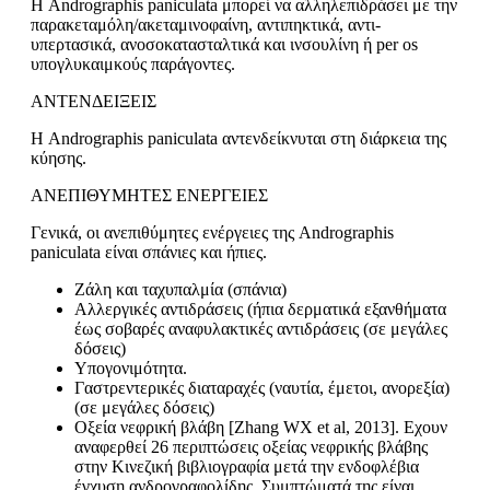
Η Andrographis paniculata μπορεί να αλληλεπιδράσει με την
παρακεταμόλη/ακεταμινοφαίνη, αντιπηκτικά, αντι-
υπερτασικά, ανοσοκατασταλτικά και ινσουλίνη ή per os
υπογλυκαιμκούς παράγοντες.
ΑΝΤΕΝΔΕΙΞΕΙΣ
Η Andrographis paniculata αντενδείκνυται στη διάρκεια της
κύησης.
ΑΝΕΠΙΘΥΜΗΤΕΣ ΕΝΕΡΓΕΙΕΣ
Γενικά, οι ανεπιθύμητες ενέργειες της Andrographis
paniculata είναι σπάνιες και ήπιες.
Ζάλη και ταχυπαλμία (σπάνια)
Αλλεργικές αντιδράσεις (ήπια δερματικά εξανθήματα
έως σοβαρές αναφυλακτικές αντιδράσεις (σε μεγάλες
δόσεις)
Υπογονιμότητα.
Γαστρεντερικές διαταραχές (ναυτία, έμετοι, ανορεξία)
(σε μεγάλες δόσεις)
Οξεία νεφρική βλάβη [Zhang WX et al, 2013]. Εχουν
αναφερθεί 26 περιπτώσεις οξείας νεφρικής βλάβης
στην Κινεζική βιβλιογραφία μετά την ενδοφλέβια
έγχυση ανδρογραφολίδης. Συμπτώματά της είναι