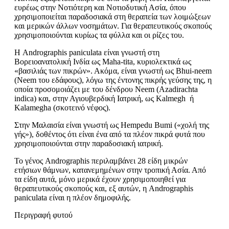
ευρέως στην Νοτιό­τερη και Νοτιοδυτική Ασία, όπου
χρησιμοποιείται παραδοσιακά στη θεραπεία των λοιμώξεων
και μερικών άλλων νοσημάτων. Για θεραπευτικούς σκοπούς
χρησιμοποιούνται κυρίως τα φύλλα και οι ρίζες του.
Η Andrographis paniculata είναι γνωστή στη
Βορειοανατολική Ινδία ως Maha-tita, κυριολεκτικά ως
«βασιλιάς των πικρών». Ακόμα, εί­ναι γνωστή ως Bhui-neem
(Νeem του εδάφους), λόγω της έντονης πικρής γεύσης της, η
οποία προσομοιάζει με του δένδρου Neem (Azadirachta
indica) και, στην Αγιουβερδική Ιατρική, ως Kalmegh ή
Kalamegha (σκοτεινό νέφος).
Στην Μαλαισία είναι γνωστή ως Hempedu Bumi («χολή της
γής»), δο­θέντος ότι είναι ένα από τα πλέον πικρά φυτά που
χρησιμοποιού­νται στην παραδοσιακή ιατρική.
Το γένος Andrographis περιλαμβάνει 28 είδη μικρών
ετήσιων θάμνων, κατανεμημένων στην τροπική Ασία. Από
τα είδη αυτά, μόνο μερικά έχουν χρησιμοποιηθεί για
θεραπευτικούς σκοπούς και, εξ αυτών, η Andrographis
paniculata είναι η πλέον δημοφιλής.
Περιγραφή φυτού