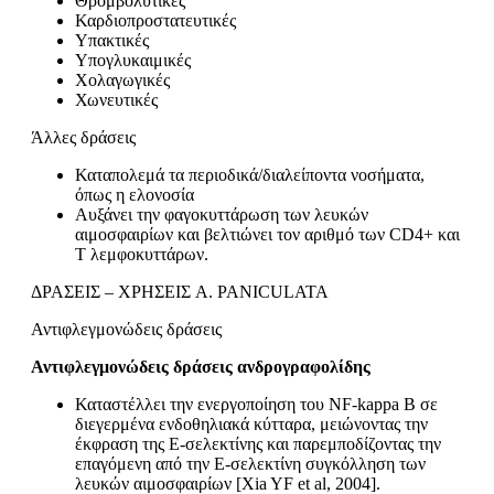
Θρομβολυτικές
Καρδιοπροστατευτικές
Υπακτικές
Υπογλυκαιμικές
Χολαγωγικές
Χωνευτικές
Άλλες δράσεις
Καταπολεμά τα περιοδικά/διαλείποντα νοσήματα,
όπως η ελονοσία
Αυξάνει την φαγοκυττάρωση των λευκών
αιμοσφαιρίων και βελτιώ­νει τον αριθμό των CD4+ και
T λεμφοκυττάρων.
ΔΡΑΣΕΙΣ – ΧΡΗΣΕΙΣ A. PANICULATA
Αντιφλεγμονώδεις δράσεις
Αντιφλεγμονώδεις δράσεις ανδρογραφολίδης
Καταστέλλει την ενεργοποίηση του NF-kappa B σε
διεγερμένα ενδοθηλιακά κύτταρα, μειώνοντας την
έκφραση της Ε-σελεκτίνης και παρεμποδίζοντας την
επαγόμενη από την Ε-σελεκτίνη συγκόλληση των
λευκών αιμοσφαιρίων [Xia YF et al, 2004].