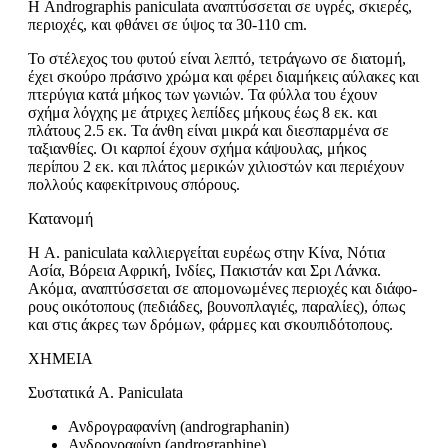
Η Andrographis paniculata αναπτύσσεται σε υγρές, σκιερές,
περιοχές, και φθάνει σε ύψος τα 30-110 cm.
Το στέλεχος του φυτού είναι λεπτό, τετράγωνο σε διατομή,
έχει σκο­ύρο πράσινο χρώμα και φέρει διαμήκεις αύλακες και
πτερύγια κατά μήκος των γωνιών. Τα φύλλα του έχουν
σχήμα λόγχης με άτριχες λεπίδες μήκους έως 8 εκ. και
πλάτους 2.5 εκ. Τα άνθη είναι μικρά και διεσπαρμένα σε
ταξιανθίες. Οι καρποί έχουν σχήμα κάψουλας, μήκος
περίπου 2 εκ. και πλάτος μερικών χιλιοσ­τών και περιέχουν
πολλούς καφεκίτρινους σπόρους.
Κατανομή
Η A. paniculata καλλιεργείται ευρέως στην Κίνα, Νότια
Ασία, Βόρεια Αφρική, Ινδίες, Πακιστάν και Σρι Λάνκα.
Ακόμα, αναπτύσσεται σε απομονωμένες περιοχές και διάφο­
ρους οικότοπους (πεδιάδες, βουνοπλαγιές, παραλίες), όπως
και στις άκρες των δρόμων, φάρμες και σκουπιδότοπους.
ΧΗΜΕΙΑ
Συστατικά A. Paniculata
Ανδρογραφανίνη (andrographanin)
Ανδρογραφίνη (andrographine)