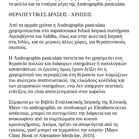
τα φύλλα και τα εναέρια μέρη της Andrographis paniculata.
ΘΕΡΑΠΕΥΤΙΚΕΣ ΔΡΑΣΕΙΣ - ΧΡΗΣΕΙΣ
Από τα αρχαία χρόνια η Andrographis paniculata
χρησιμοποιείται στα παραδοσιακά Ινδικά Ιατρικά συστήματα
Αγιουβέρντα και Siddha, όπως και στην φυλετική Ιατρική
στις Ινδίες, και σε μερικές άλλες χώρες, για θεραπευτικούς
σκοπούς.
Η Andrographis paniculata πιστεύεται ότι χρησιμεύει στη
θεραπεία πολλών και διάφορων νοσημάτων ή νοσολογικών
καταστάσεων, οι έρευνες όμως έχουν δείξει ότι η
χρησιμότητά του περιορίζεται στη θεραπεία των λοιμώξεων
του ανώτερου αναπνευστικού, της ελκώδους κολίτιδας και
των ρευματικών νοσημάτων, ενώ δεν υπάρχουν πειστικές
ενδείξεις ότι είναι αποτελεσματικό στον καρ­κίνο.
Σύμφωνα με το Βιβλίο Εναλλακτικής Ιατρικής της Κλινικής
Mayo «το andrographis, σε συνδυασμό με Eleutherococcus
senticosus, μπορεί να συντομεύσει την διάρκεια και να
ανακουφίσει από τα συμπτώματα του κοινού
κρυολογήματος. Ακόμα, πρέπει να αποφεύγεται από τις
εγκύους, γιατί μπορεί να τερματίσει την κύηση» [Mayo
Clinic Book of Alterantive Medicine, 2010].