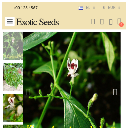
EL
€
EUR
+00 123 4567
Exotic Seeds