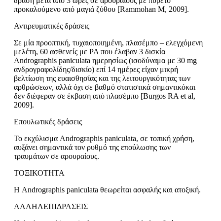
δράση μετά από 3 ώρες σε αρουραίους με πυρετό
προκαλούμενο από μαγιά ζύθου [Rammohan M, 2009].
Αντιρευματικές δράσεις
Σε μία προοπτική, τυχαιοποιημένη, πλασέμπο – ελεγχόμενη
μελέτη, 60 ασθενείς με ΡΑ που έλαβαν 3 δισκία
Andrographis paniculata ημερησίως (ισοδύναμα με 30 mg
ανδρογραφολίδης/δισκίο) επί 14 ημέρες είχαν μικρή
βελτίωση της ευαισθησίας και της λειτουργικότητας των
αρθρώσεων, αλλά όχι σε βαθμό στατιστικά σημαντικόκαι
δεν διέφεραν σε έκβαση από πλασέμπο [Burgos RA et al,
2009].
Επουλωτικές δράσεις
Το εκχύλισμα Andrographis paniculata, σε τοπική χρήση,
αυξάνει σημαντικά τον ρυθμό της επούλωσης των
τραυμάτων σε αρουραίους.
ΤΟΞΙΚΟΤΗΤΑ
Η Andrographis paniculata θεωρείται ασφαλής και ατοξική.
ΑΛΛΗΛΕΠΙΔΡΑΣΕΙΣ