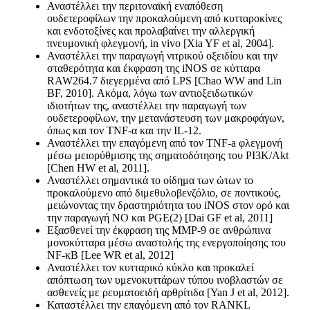
Αναστέλλει την περιτοναϊκή εναπόθεση
ουδετεροφίλων την προκαλούμενη από κυτταροκίνες
και ενδοτοξίνες και προλαβαίνει την αλλεργική
πνευμονική φλεγμονή, in vivo [Xia YF et al, 2004].
Αναστέλλει την παραγωγή νιτρικού οξειδίου και την
σταθερότητα και έκφραση της iNOS σε κύτταρα
RAW264.7 διεγερμένα από LPS [Chao WW and Lin
BF, 2010]. Ακόμα, λόγω των αντιοξειδωτικών
ιδιοτήτων της, αναστέλλει την παραγωγή των
ουδετεροφίλων, την μετανάστευση των μακροφάγων,
όπως και τον TNF-α και την IL-12.
Αναστέλλει την επαγόμενη από τον TNF-a φλεγμονή
μέσω μειορύθμισης της σηματοδότησης του PI3K/Akt
[Chen HW et al, 2011].
Αναστέλλει σημαντικά το οίδημα των ώτων το
προκαλούμενο από διμεθυλοβενζόλιο, σε ποντικούς,
μειώνοντας την δραστηριότητα του iNOS στον ορό και
την παραγωγή ΝΟ και PGE(2) [Dai GF et al, 2011]
Εξασθενεί την έκφραση της MMP-9 σε ανθρώπινα
μονοκύτταρα μέσω αναστολής της ενεργοποίησης του
NF-κB [Lee WR et al, 2012]
Αναστέλλει τον κυτταρικό κύκλο και προκαλεί
απόπτωση των υμενοκυττάρων τύπου ινοβλαστών σε
ασθενείς με ρευματοειδή αρθρίτιδα [Yan J et al, 2012].
Καταστέλλει την επαγόμενη από τον RANKL