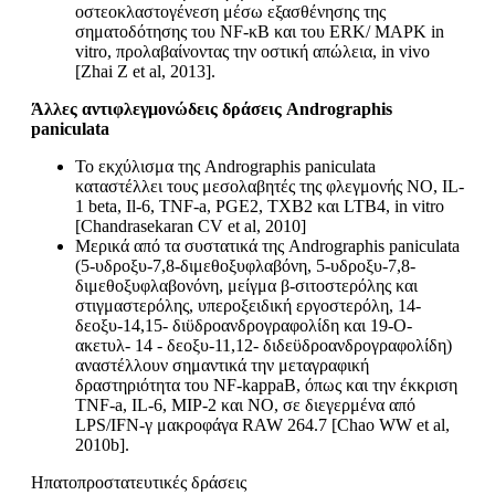
οστεοκλαστογένεση μέσω εξασθένησης της
σηματοδότησης του NF-κB και του ERK/ MAPK in
vitro, προλαβαίνοντας την οστική απώλεια, in vivo
[Zhai Z et al, 2013].
Άλλες αντιφλεγμονώδεις δράσεις Andrographis
paniculata
Το εκχύλισμα της Andrographis paniculata
καταστέλλει τους μεσολαβητές της φλεγμονής ΝΟ, IL-
1 beta, Il-6, TNF-a, PGE2, TXB2 και LTB4, in vitro
[Chandrasekaran CV et al, 2010]
Μερικά από τα συστατικά της Andrographis paniculata
(5-υδροξυ-7,8-διμεθοξυφλαβόνη, 5-υδροξυ-7,8-
διμεθοξυφλαβονόνη, μείγμα β-σιτοστερόλης και
στιγμαστερόλης, υπεροξειδική εργοστερόλη, 14-
δεοξυ-14,15- διϋδροανδρογραφολίδη και 19-O-
ακετυλ- 14 - δεοξυ-11,12- διδεϋδροανδρογραφολίδη)
αναστέλλουν σημαντικά την μεταγραφική
δραστηριότητα του NF-kappaB, όπως και την έκκριση
TNF-a, IL-6, MIP-2 και ΝΟ, σε διεγερμένα από
LPS/IFN-γ μακροφάγα RAW 264.7 [Chao WW et al,
2010b].
Ηπατοπροστατευτικές δράσεις