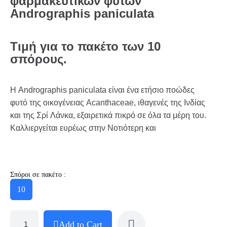
φαρμακευτικών
φυτών
Andrographis paniculata
Τιμή για το πακέτο των 10
σπόρους.
Η Andrographis paniculata είναι ένα ετήσιο ποώδες
φυτό της οικογέ­νειας Acanthaceae, ιθαγενές της Ινδίας
και της Σρί Λάνκα, εξαιρε­τικά πικρό σε όλα τα μέρη του.
Καλλιεργείται ευρέως στην Νοτιό­τερη και
Σπόροι σε πακέτο :
10
Add to Cart