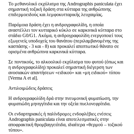
Το μεθανολικό εκχύλισμα της Andrographis paniculata έχει
σημαντική τοξική δράση στα κύτταρα της ανθρώπινης
επιδερμοειδούς και λεμφοκυτταρικής λευχαιμίας.
Παρόμοια δράση έχει η ανδρογραφολίδη, η οποία
αναστέλλει τον κυτταρικό κύκλο σε καρκινικά κύτταρα στο
στάδιο G0/G1. Ακόμα, η ανδρογραφολίδη ενεργοποιεί τους
εξωγενείς υποδοχείς του θανάτου (περιλαμβανομένης της
κασπάσης - 3 και - 8) και προκαλεί αποπτωτικό θάνατο σε
ορισμένα ανθρώπινα καρκινικά κύτταρα.
Σε ποντικούς, το αλκοολικό εκχύλισμα του φυτού (όπως και
η ανδρογραφολίδη) προκαλεί σημαντική διέγερση των
ανοσιακών απαντήσεων «ειδικού» και «μη ειδικού» τύπου
[Verma A et al].
Αντιλοιμώδεις δράσεις
Η ανδρογραφολίδη δρά στην πνευμονική φυματίωση, την
φυματιώδη μηνιγγίτιδα και την οξεία πυελονεφρίτιδα.
Οι ενδαρτηριακές ή παλίνδρομες ενδοφλέβιες ενέσεις
Andrographis paniculata είναι αποτελεσματικές στην
αποφρακτική θρομβαγγειίτιδα, ιδιαίτερα «θερμού – τοξικού
τύπου».