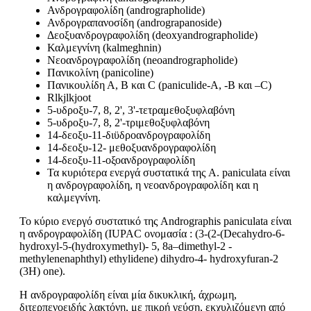
Ανδρογραφολίδη (andrographolide)
Ανδρογραπανοσίδη (andrograpanoside)
Δεοξυανδρογραφολίδη (deoxyandrographolide)
Καλμεγνίνη (kalmeghnin)
Νεοανδρογραφολίδη (neoandrographolide)
Πανικολίνη (panicoline)
Πανικουλίδη Α, Β και C (paniculide-A, -B και –C)
Rlkjlkjoot
5-υδροξυ-7, 8, 2', 3'-τετραμεθοξυφλαβόνη
5-υδροξυ-7, 8, 2'-τριμεθοξυφλαβόνη
14-δεοξυ-11-διϋδροανδρογραφολίδη
14-δεοξυ-12- μεθοξυανδρογραφολίδη
14-δεοξυ-11-οξοανδρογραφολίδη
Τα κυριότερα ενεργά συστατικά της A. paniculata είναι
η ανδρογραφολίδη, η νεοανδρογραφολίδη και η
καλμεγνίνη.
Το κύριο ενεργό συσ­τατικό της Andrographis paniculata είναι
η ανδρογραφολίδη (IUPAC ονομασία : (3-(2-(Decahydro-6-
hydroxyl-5-(hydroxymethyl)- 5, 8a–dime­thyl-2 -
methylenenaphthyl) ethylidene) dihydro-4- hydroxyfuran-2
(3H) one).
Η ανδρογραφολίδη είναι μία δικυκλική, άχρωμη,
διτερπενοειδής λακτόνη, με πικρή γεύση, εκχυλιζόμενη από