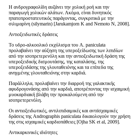
Η ανδρογραφολίδη αυξάνει την χολική ροή και την
παραγωγή χολικών αλάτων. Ακόμα, είναι δυνητικός
ηπατοπροστατευτικός παράγοντας, συγκριτικά με την
σιλιμαρίνη (silymarin) [Jarukamjorn K and Nemoto N, 2008].
Αντιοξειδωτικές δράσεις
Το υδρο-αλκοολικό εκχύλισμα του A. paniculata
προλαβαίνει την αύξηση της υπεροξείδωσης των λιπιδίων
από την ισοπρετερενόλη και την αντιοξειδωτική δράση της
υπεροξειδικής δισμουτάσης, της καταλάσης, της
υπεροξειδάσης της γλουταθειόνης και τα επίπεδα της
ανηγμένης γλουταθειόνης στην καρδιά.
Παράλληλα, προλαβαίνει την διαρροή της γαλακτικής
αφυδρογονάσης από την καρδιά, αποτρέποντας την ισχαιμική
μυοκαρδιακή βλάβη την προκαλούμενη από την
ισοπρετερενόλη.
Οι αντιοξειδωτικές, αντιλιπιδαιμικές και αντιϊσχαιμικές
δράσεις της Andrographis paniculata δικαιολογούν την χρήση
της στις ισχαιμικές καρδιοπάθειες [Ojha SK et al, 2009].
Αντικαρκινικές ιδιότητες