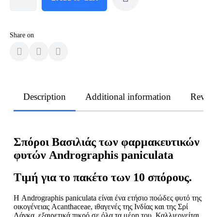
Share on
Description
Additional information
Revie
Σπόροι Βασιλιάς
των
φαρμακευτικών
φυτών
Andrographis paniculata
Τιμή για το πακέτο των 10 σπόρους.
Η Andrographis paniculata είναι ένα ετήσιο ποώδες φυτό της
οικογέ­νειας Acanthaceae, ιθαγενές της Ινδίας και της Σρί
Λάνκα, εξαιρε­τικά πικρό σε όλα τα μέρη του. Καλλιεργείται