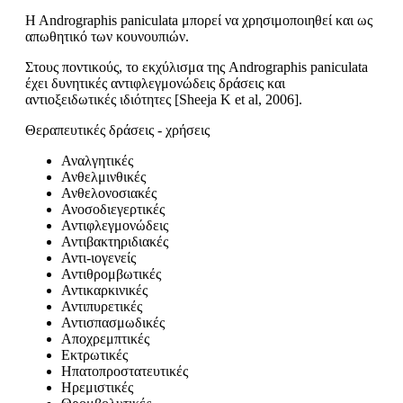
H Andrographis paniculata μπορεί να χρησιμοποιηθεί και ως
απωθητικό των κουνουπιών.
Στους ποντικούς, το εκχύλισμα της Andrographis paniculata
έχει δυνητικές αντιφλεγμονώδεις δράσεις και
αντιοξειδωτικές ιδιότητες [Sheeja K et al, 2006].
Θεραπευτικές δράσεις - χρήσεις
Αναλγητικές
Ανθελμινθικές
Ανθελονοσιακές
Ανοσοδιεγερτικές
Αντιφλεγμονώδεις
Αντιβακτηριδιακές
Αντι-ιογενείς
Αντιθρομβωτικές
Αντικαρκινικές
Αντιπυρετικές
Αντισπασμωδικές
Αποχρεμπτικές
Εκτρωτικές
Ηπατοπροστατευτικές
Ηρεμιστικές