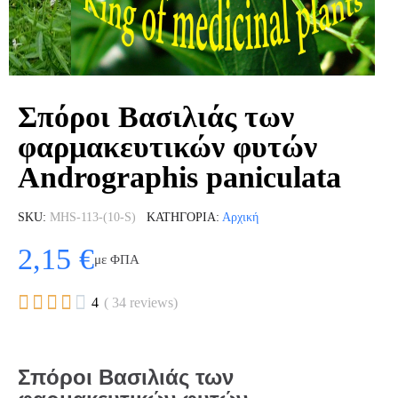
Σπόροι Βασιλιάς των
φαρμακευτικών φυτών
Andrographis paniculata
SKU
MHS-113-(10-S)
ΚΑΤΗΓΟΡΊΑ
Αρχική
2,15 €
με ΦΠΑ





4
( 34 reviews)
Σπόροι Βασιλιάς
των