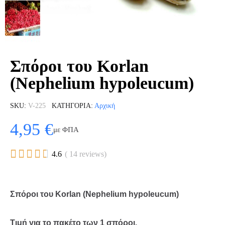
Σπόροι του Korlan
(Nephelium hypoleucum)
SKU
V-225
ΚΑΤΗΓΟΡΊΑ
Αρχική
4,95 €
με ΦΠΑ





4.6
( 14 reviews)
Σπόροι του Korlan (Nephelium hypoleucum)
Τιμή για το πακέτο των 1 σπόροι.