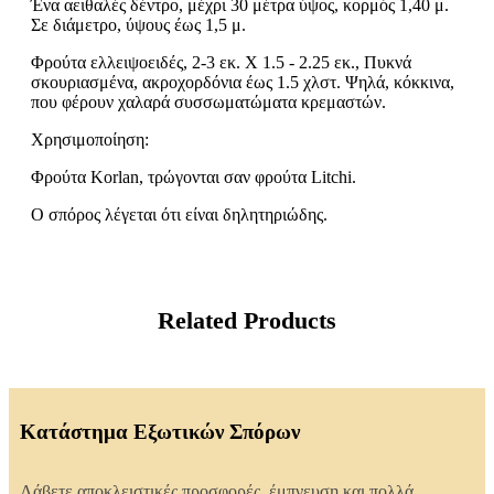
Ένα αειθαλές δέντρο, μέχρι 30 μέτρα ύψος, κορμός 1,40 μ.
Σε διάμετρο, ύψους έως 1,5 μ.
Φρούτα ελλειψοειδές, 2-3 εκ. X 1.5 - 2.25 εκ., Πυκνά
σκουριασμένα, ακροχορδόνια έως 1.5 χλστ. Ψηλά, κόκκινα,
που φέρουν χαλαρά συσσωματώματα κρεμαστών.
Χρησιμοποίηση:
Φρούτα Korlan, τρώγονται σαν φρούτα Litchi.
Ο σπόρος λέγεται ότι είναι δηλητηριώδης.
Related Products
Κατάστημα Εξωτικών Σπόρων
Λάβετε αποκλειστικές προσφορές, έμπνευση και πολλά