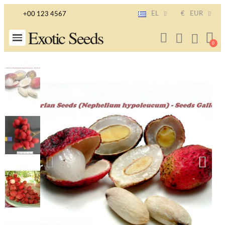
EL
€
EUR
+00 123 4567
Exotic Seeds