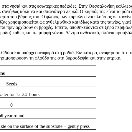
, στα νησιά και στις εσωτερικές πεδιάδες. Στην Θεσσαλονίκη καλλιεργ
 συνήθως κόκκινα και σπανιότερα λευκά. Ο καρπός της είναι το ρόδι
ταρτα του βάρους του. Ο φλοιός των καρπών είναι πλούσιος σε ταννίν
ας χρησιμοποιείται ως ανθελμινθικό και ιδίως κατά της ταινίας, για
ι πριν αρχίσουν οι βροχές. Έπειτα, αποθηκεύονται σε ξηρό περιβάλλο
όρροδα) καθώς και σε μορφή νάνου. Δέντρο ανθεκτικό, σπάνια προσβάλ
 Οδύσσεια υπάρχει αναφορά στη ροδιά. Ειδικότερα, αναφέρεται ότι τ
ησιμοποιούσαν τη φλούδα της στη βυρσοδεψία και στην ιατρική.
ons
Seeds
water for 12-24 hours
0
all year round
kle on the surface of the substrate + gently press