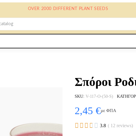
OVER 2000 DIFFERENT PLANT SEEDS
Σπόροι Ροδ
SKU
V-117-O-(50-S)
ΚΑΤΗΓΟΡ
2,45 €
με ΦΠΑ





3.8
( 12 reviews)