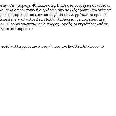
είται στην περιοχή 40 Εκκλησιές. Επίσης το ρόδι έχει κουκούτσια.
 και είναι σωροκάρπιο ή συγκάρπιο από πολλές δρύπες (παλαιότερα
η και χρησιμοποιείται στην κατεργασία των δερμάτων, ακόμα και
τί περιέχει ένα αλκαλοειδές. Πολλαπλασιάζεται με μοσχεύματα ή
ν. Η ροδιά απαντάται σε διάφορες μορφές, οι κυριότερες από τις
λεται από παράσιτα.
ο φυτό καλλιεργούνταν στους κήπους του βασιλέα Αλκίνοου. Ο