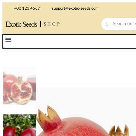
+00 123 4567
support@exotic-seeds.com
Exotic Seeds
SHOP