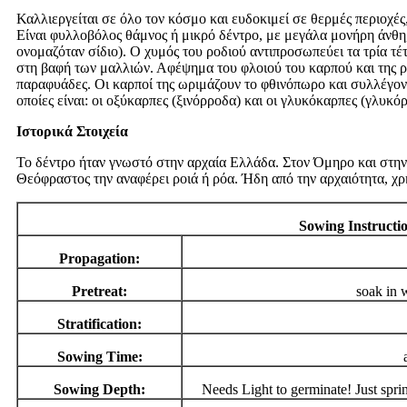
Καλλιεργείται σε όλο τον κόσμο και ευδοκιμεί σε θερμές περιοχές
Είναι φυλλοβόλος θάμνος ή μικρό δέντρο, με μεγάλα μονήρη άνθη,
ονομαζόταν σίδιο). Ο χυμός του ροδιού αντιπροσωπεύει τα τρία τέ
στη βαφή των μαλλιών. Αφέψημα του φλοιού του καρπού και της ρίζ
παραφυάδες. Οι καρποί της ωριμάζουν το φθινόπωρο και συλλέγοντα
οποίες είναι: οι οξύκαρπες (ξινόρροδα) και οι γλυκόκαρπες (γλυκ
Ιστορικά Στοιχεία
Το δέντρο ήταν γνωστό στην αρχαία Ελλάδα. Στον Όμηρο και στην
Θεόφραστος την αναφέρει ροιά ή ρόα. Ήδη από την αρχαιότητα, χρ
Sowing Instructi
Propagation:
Pretreat:
soak in 
Stratification:
Sowing Time:
Sowing Depth:
Needs Light to germinate! Just sprin