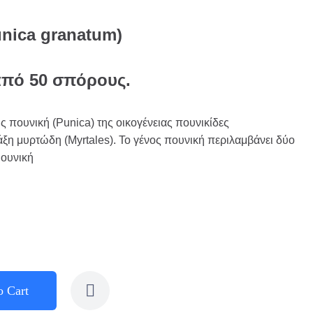
nica granatum)
από 50 σπόρους.
υς πουνική (Punica) της οικογένειας πουνικίδες
άξη μυρτώδη (Myrtales). Το γένος πουνική περιλαμβάνει δύο
Πουνική
o Cart