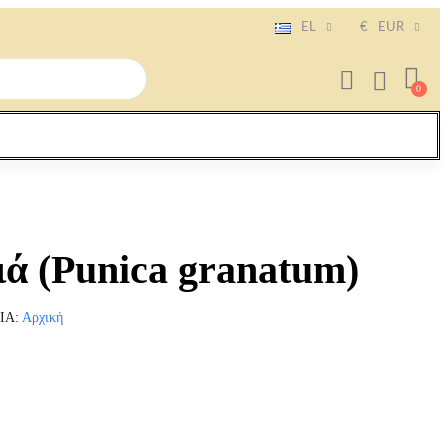
EL
€
EUR
ιά (Punica granatum)
ΊΑ
Αρχική