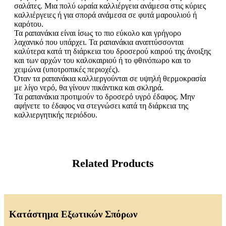
σαλάτες. Μια πολύ ωραία καλλιέργεια ανάμεσα στις κύριες
καλλιέργειες ή για σπορά ανάμεσα σε φυτά μαρουλιού ή
καρότου.
Τα ραπανάκια είναι ίσως το πιο εύκολο και γρήγορο
λαχανικό που υπάρχει. Τα ραπανάκια αναπτύσσονται
καλύτερα κατά τη διάρκεια του δροσερού καιρού της άνοιξης
και των αρχών του καλοκαιριού ή το φθινόπωρο και το
χειμώνα (υποτροπικές περιοχές).
Όταν τα ραπανάκια καλλιεργούνται σε υψηλή θερμοκρασία
με λίγο νερό, θα γίνουν πικάντικα και σκληρά.
Τα ραπανάκια προτιμούν το δροσερό υγρό έδαφος. Μην
αφήνετε το έδαφος να στεγνώσει κατά τη διάρκεια της
καλλιεργητικής περιόδου.
Related Products
Κατάστημα Εξωτικών Σπόρων