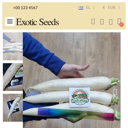
EL
€
EUR
+00 123 4567
Exotic Seeds