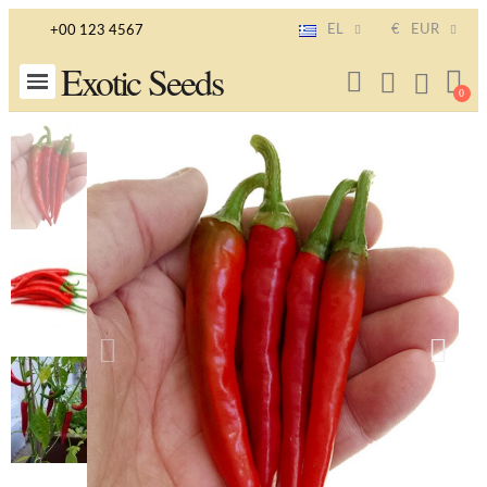
EL
€
EUR
+00 123 4567
Exotic Seeds