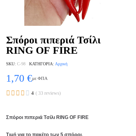
Σπόροι πιπεριά Τσίλι
RING OF FIRE
SKU
C-98
ΚΑΤΗΓΟΡΊΑ
Αρχική
1,70 €
με ΦΠΑ





4
( 33 reviews)
Σπόροι πιπεριά Τσίλι RING OF FIRE
Τιμή
για
το
πακέτο
των
5
σπόροι
.