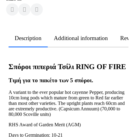
Description
Additional information
Revie
Σπόροι πιπεριά Τσίλι RING OF FIRE
Τιμή
για
το
πακέτο
των
5
σπόροι
.
A variant to the ever popular hot cayenne Pepper, producing
10cm long pods which mature from green to Red far earlier
than most other varieties. The upright plants reach 60cm and
are extremely productive. (Capsicum Annuum) (70,000 to
80,000 Scoville units)
RHS Award of Garden Merit (AGM)
Days to Germination: 10-21