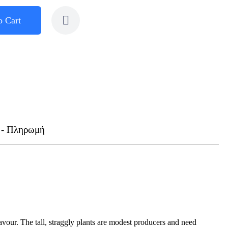
o Cart
 - Πληρωμή
flavour. The tall, straggly plants are modest producers and need