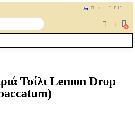
EL
€
EUR
εριά Τσίλι Lemon Drop
baccatum)