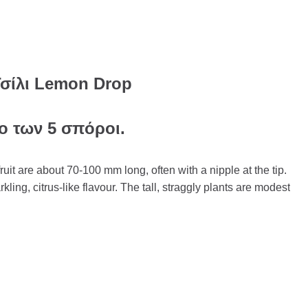
Τσίλι Lemon Drop
το των 5 σπόροι.
fruit are about 70-100 mm long, often with a nipple at the tip.
kling, citrus-like flavour. The tall, straggly plants are modest