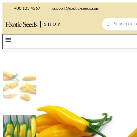
+00 123 4567
support@exotic-seeds.com
Exotic Seeds
SHOP