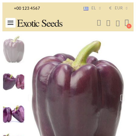
EL
€
EUR
+00 123 4567
Exotic Seeds