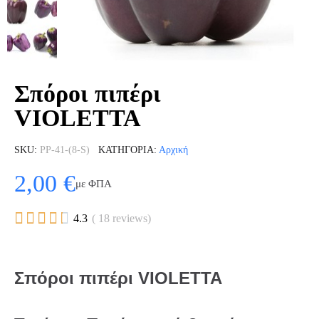
Σπόροι πιπέρι
VIOLETTA
SKU
PP-41-(8-S)
ΚΑΤΗΓΟΡΊΑ
Αρχική
2,00 €
με ΦΠΑ





4.3
( 18 reviews)
Σπόροι πιπέρι VIOLETTA