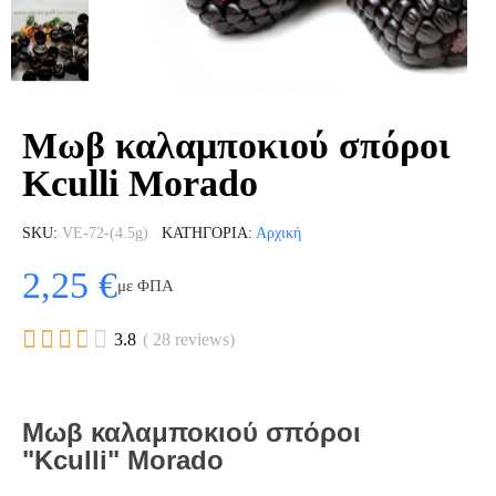
Μωβ καλαμποκιού σπόροι
Kculli Morado
SKU
VE-72-(4.5g)
ΚΑΤΗΓΟΡΊΑ
Αρχική
2,25 €
με ΦΠΑ





3.8
( 28 reviews)
Μωβ καλαμποκιού σπόροι
"Kculli" Morado