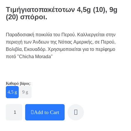
Τιμή
για
το
πακέτο
των
4,5g (10), 9g
(20)
σπόροι
.
Παραδοσιακή ποικιλία του Περού. Καλλιεργείται στην
περιοχή των Άνδεων της Νότιας Αμερικής, σε Περού,
Βολιβία, Εκουαδόρ. Χρησιμοποιείται για το περίφημο
ποτό "Chicha Morada"
Καθαρό βάρος:
4,5 g
9 g
Add to Cart