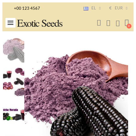
EL
€
EUR
+00 123 4567
Exotic Seeds