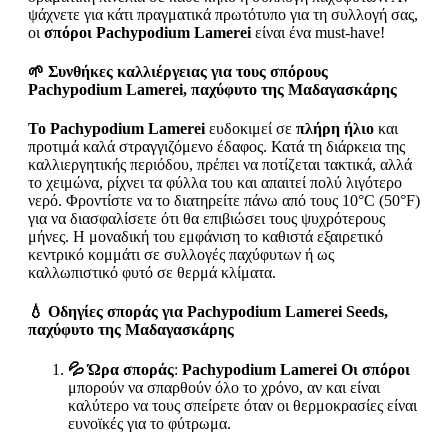
ψάχνετε για κάτι πραγματικά πρωτότυπο για τη συλλογή σας,
οι
σπόροι Pachypodium Lamerei
είναι ένα must-have!
🌱 Συνθήκες καλλιέργειας για τους σπόρους
Pachypodium Lamerei, παχύφυτο της Μαδαγασκάρης
Το Pachypodium Lamerei
ευδοκιμεί σε
πλήρη ήλιο
και
προτιμά καλά στραγγιζόμενο έδαφος. Κατά τη διάρκεια της
καλλιεργητικής περιόδου, πρέπει να ποτίζεται τακτικά, αλλά
το χειμώνα, ρίχνει τα φύλλα του και απαιτεί πολύ λιγότερο
νερό. Φροντίστε να το διατηρείτε πάνω από τους 10°C (50°F)
για να διασφαλίσετε ότι θα επιβιώσει τους ψυχρότερους
μήνες. Η μοναδική του εμφάνιση το καθιστά εξαιρετικό
κεντρικό κομμάτι σε συλλογές παχύφυτων ή ως
καλλωπιστικό φυτό σε θερμά κλίματα.
💧 Οδηγίες σποράς για Pachypodium Lamerei Seeds,
παχύφυτο της Μαδαγασκάρης
💦 Ώρα σποράς
:
Pachypodium Lamerei Οι σπόροι
μπορούν να σπαρθούν όλο το χρόνο, αν και είναι
καλύτερο να τους σπείρετε όταν οι θερμοκρασίες είναι
ευνοϊκές για το φύτρωμα.