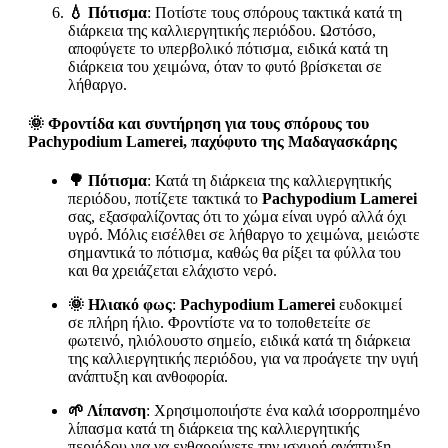
💧 Πότισμα
: Ποτίστε τους σπόρους τακτικά κατά τη
διάρκεια της καλλιεργητικής περιόδου. Ωστόσο,
αποφύγετε το υπερβολικό πότισμα, ειδικά κατά τη
διάρκεια του χειμώνα, όταν το φυτό βρίσκεται σε
λήθαργο.
🌞 Φροντίδα και συντήρηση για τους σπόρους του
Pachypodium Lamerei, παχύφυτο της Μαδαγασκάρης
🌳 Πότισμα
: Κατά τη διάρκεια της καλλιεργητικής
περιόδου, ποτίζετε τακτικά το
Pachypodium Lamerei
σας, εξασφαλίζοντας ότι το χώμα είναι υγρό αλλά όχι
υγρό. Μόλις εισέλθει σε λήθαργο το χειμώνα, μειώστε
σημαντικά το πότισμα, καθώς θα ρίξει τα φύλλα του
και θα χρειάζεται ελάχιστο νερό.
🌞 Ηλιακό φως
:
Pachypodium Lamerei
ευδοκιμεί
σε πλήρη ήλιο. Φροντίστε να το τοποθετείτε σε
φωτεινό, ηλιόλουστο σημείο, ειδικά κατά τη διάρκεια
της καλλιεργητικής περιόδου, για να προάγετε την υγιή
ανάπτυξη και ανθοφορία.
🌱 Λίπανση
: Χρησιμοποιήστε ένα καλά ισορροπημένο
λίπασμα κατά τη διάρκεια της καλλιεργητικής
περιόδου για να ενθαρρύνετε την ισχυρή ανάπτυξη.