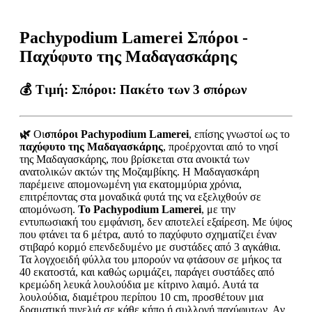
Pachypodium Lamerei Σπόροι -
Παχύφυτο της Μαδαγασκάρης
💰 Τιμή:
Σπόροι: Πακέτο των 3 σπόρων
🌿
Οι
σπόροι Pachypodium Lamerei
, επίσης γνωστοί ως το
παχύφυτο της Μαδαγασκάρης
, προέρχονται από το νησί
της Μαδαγασκάρης, που βρίσκεται στα ανοικτά των
ανατολικών ακτών της Μοζαμβίκης. Η Μαδαγασκάρη
παρέμεινε απομονωμένη για εκατομμύρια χρόνια,
επιτρέποντας στα μοναδικά φυτά της να εξελιχθούν σε
απομόνωση.
Το Pachypodium Lamerei
, με την
εντυπωσιακή του εμφάνιση, δεν αποτελεί εξαίρεση. Με ύψος
που φτάνει τα 6 μέτρα, αυτό το παχύφυτο σχηματίζει έναν
στιβαρό κορμό επενδεδυμένο με συστάδες από 3 αγκάθια.
Τα λογχοειδή φύλλα του μπορούν να φτάσουν σε μήκος τα
40 εκατοστά, και καθώς ωριμάζει, παράγει συστάδες από
κρεμώδη λευκά λουλούδια με κίτρινο λαιμό. Αυτά τα
λουλούδια, διαμέτρου περίπου 10 cm, προσθέτουν μια
δραματική πινελιά σε κάθε κήπο ή συλλογή παχύφυτων. Αν