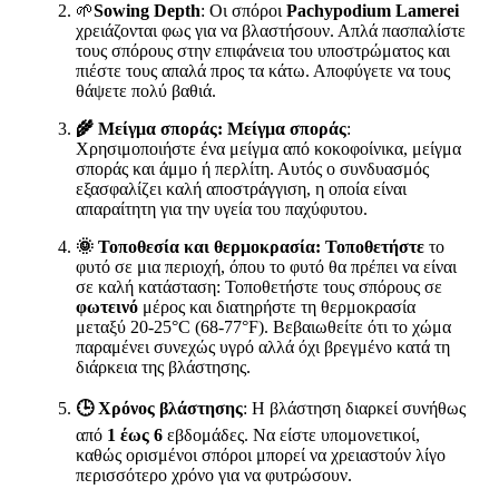
🌱
Sowing Depth
: Οι σπόροι
Pachypodium Lamerei
χρειάζονται φως για να βλαστήσουν. Απλά πασπαλίστε
τους σπόρους στην επιφάνεια του υποστρώματος και
πιέστε τους απαλά προς τα κάτω. Αποφύγετε να τους
θάψετε πολύ βαθιά.
🌾 Μείγμα σποράς: Μείγμα σποράς
:
Χρησιμοποιήστε ένα μείγμα από κοκοφοίνικα, μείγμα
σποράς και άμμο ή περλίτη. Αυτός ο συνδυασμός
εξασφαλίζει καλή αποστράγγιση, η οποία είναι
απαραίτητη για την υγεία του παχύφυτου.
🌞 Τοποθεσία και θερμοκρασία: Τοποθετήστε
το
φυτό σε μια περιοχή, όπου το φυτό θα πρέπει να είναι
σε καλή κατάσταση: Τοποθετήστε τους σπόρους σε
φωτεινό
μέρος και διατηρήστε τη θερμοκρασία
μεταξύ 20-25°C (68-77°F). Βεβαιωθείτε ότι το χώμα
παραμένει συνεχώς υγρό αλλά όχι βρεγμένο κατά τη
διάρκεια της βλάστησης.
🕒 Χρόνος βλάστησης
: Η βλάστηση διαρκεί συνήθως
από
1 έως 6
εβδομάδες. Να είστε υπομονετικοί,
καθώς ορισμένοι σπόροι μπορεί να χρειαστούν λίγο
περισσότερο χρόνο για να φυτρώσουν.