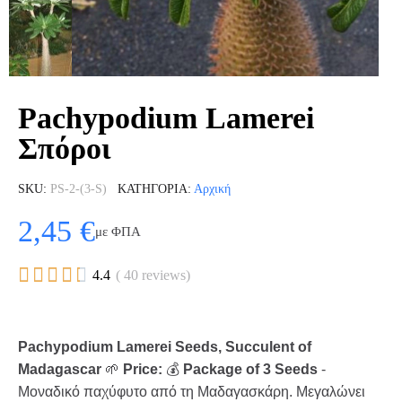
Pachypodium Lamerei
Σπόροι
SKU
PS-2-(3-S)
ΚΑΤΗΓΟΡΊΑ
Αρχική
2,45 €
με ΦΠΑ





4.4
( 40 reviews)
Pachypodium Lamerei Seeds, Succulent of
Madagascar
🌱
Price:
💰
Package of 3 Seeds
-
Μοναδικό παχύφυτο από τη Μαδαγασκάρη. Μεγαλώνει