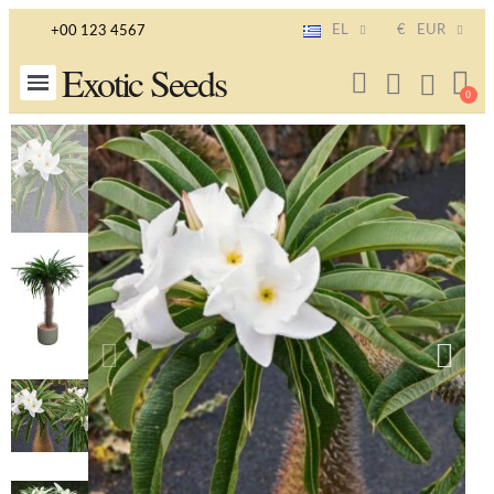
EL
€
EUR
+00 123 4567
Exotic Seeds