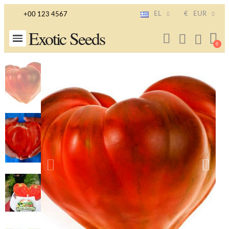
EL
€
EUR
+00 123 4567
Exotic Seeds