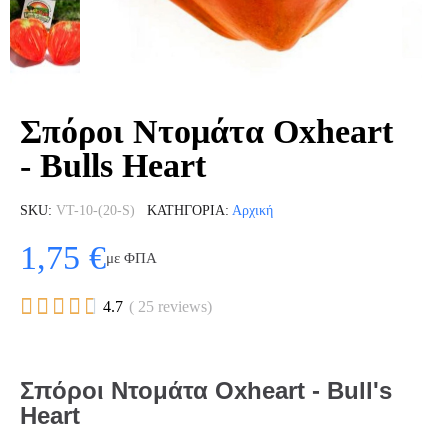
Σπόροι Ντομάτα Oxheart
- Bulls Heart
SKU
VT-10-(20-S)
ΚΑΤΗΓΟΡΊΑ
Αρχική
1,75 €
με ΦΠΑ





4.7
( 25 reviews)
Σπόροι Ντομάτα Oxheart - Bull's
Heart