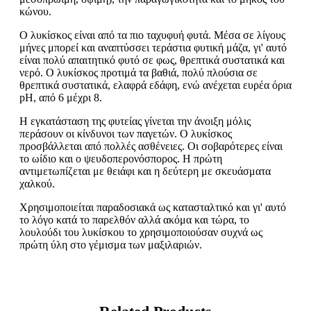
κώνου.
Ο λυκίσκος είναι από τα πιο ταχυφυή φυτά. Μέσα σε λίγους
μήνες μπορεί και αναπτύσσει τεράστια φυτική μάζα, γι' αυτό
είναι πολύ απαιτητικό φυτό σε φως, θρεπτικά συστατικά και
νερό. Ο λυκίσκος προτιμά τα βαθιά, πολύ πλούσια σε
θρεπτικά συστατικά, ελαφρά εδάφη, ενώ ανέχεται ευρέα όρια
pH, από 6 μέχρι 8.
Η εγκατάσταση της φυτείας γίνεται την άνοιξη μόλις
περάσουν οι κίνδυνοι των παγετών. Ο λυκίσκος
προσβάλλεται από πολλές ασθένειες. Οι σοβαρότερες είναι
το ωίδιο και ο ψευδοπερονόσπορος. Η πρώτη
αντιμετωπίζεται με θειάφι και η δεύτερη με σκευάσματα
χαλκού.
Χρησιμοποιείται παραδοσιακά ως κατασταλτικό και γι' αυτό
το λόγο κατά το παρελθόν αλλά ακόμα και τώρα, το
λουλούδι του λυκίσκου το χρησιμοποιούσαν συχνά ως
πρώτη ύλη στο γέμισμα των μαξιλαριών.