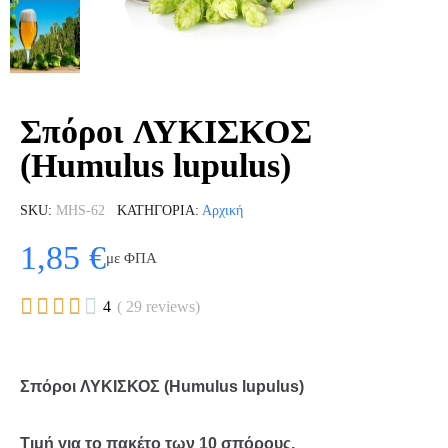
Σπόροι ΛΥΚΙΣΚΟΣ
(Humulus lupulus)
SKU
MHS-62
ΚΑΤΗΓΟΡΊΑ
Αρχική
1,85 €
με ΦΠΑ





4
( 29 reviews)
Σπόροι ΛΥΚΙΣΚΟΣ (Humulus lupulus)
Τιμή για το πακέτο των 10 σπόρους.