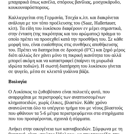
μπαχαρικά όπως κανέλα, σπόρους βανίλιας, μοσχοκάρυδο,
κουκουναρόσπορους.
Καλλιεργείται στη Γερμανία, Τσεχία κ.λπ. και διακρίνεται
ανάλογα με τον τόπο προέλευσης του (Saaz, Hallertauer,
κλπ). Τα είδη του λυκίσκου διαφέρουν εν μέρει σημαντικά,
στην ένταση (της πικρότητας και του αρώματος) πράγμα το
οποίο πρέπει να προσεχθεί κατά την προσθήκη του. Σε κάθε
μορφή του, είναι ευαίσθητος στις συνθήκες αποθήκευσης
του. Πρέπει να διατηρείται σε δροσερό (0°C) και ξηρό μέρος
διότι αλλιώς δεν χάνει μόνο τη πικρική ικανότητα του αλλά
μπορεί ακόμη και να καταστραφεί (παίρνει τη μυρωδιά
ιδρώτα ποδιών). Η σωστή διατήρηση του λυκίσκου γίνεται
σε ψυγείο, μέσα σε κλειστά γυάλινα βάζα.
Βιολογία
Ο Λυκίσκος το ζυθοβότανο είναι πολυετές φυτό, που
αναρριχάται με περιστροφές των αναπτυσσομένων
κληματοειδών, χωρίς έλικες, βλαστών. Κάθε χρόνο
ανανεώνεται όλο το υπέργειο τμήμα του με νέους βλαστούς
που φθάνουν τα 5-6 μέτρα περιστρεφόμενοι στα στηρίγματα
που του προσφέρονται, σχοινιά ή σύρματα.
Ανήκει στην οικογένεια των κανναβοειδών. Σύμφωνα με τη