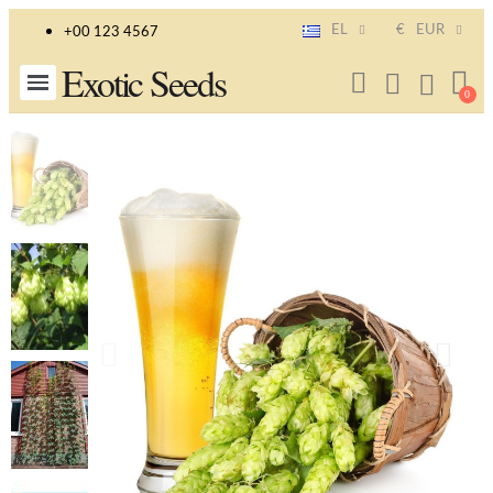
EL
€
EUR
+00 123 4567
Exotic Seeds