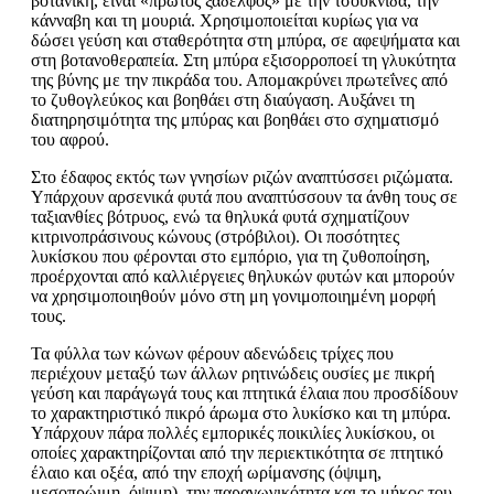
βοτανική, είναι «πρώτος ξάδελφος» με την τσουκνίδα, την
κάνναβη και τη μουριά. Χρησιμοποιείται κυρίως για να
δώσει γεύση και σταθερότητα στη μπύρα, σε αφεψήματα και
στη βοτανοθεραπεία. Στη μπύρα εξισορροποεί τη γλυκύτητα
της βύνης με την πικράδα του. Απομακρύνει πρωτεΐνες από
το ζυθογλεύκος και βοηθάει στη διαύγαση. Αυξάνει τη
διατηρησιμότητα της μπύρας και βοηθάει στο σχηματισμό
του αφρού.
Στο έδαφος εκτός των γνησίων ριζών αναπτύσσει ριζώματα.
Υπάρχουν αρσενικά φυτά που αναπτύσσουν τα άνθη τους σε
ταξιανθίες βότρυος, ενώ τα θηλυκά φυτά σχηματίζουν
κιτρινοπράσινους κώνους (στρόβιλοι). Οι ποσότητες
λυκίσκου που φέρονται στο εμπόριο, για τη ζυθοποίηση,
προέρχονται από καλλιέργειες θηλυκών φυτών και μπορούν
να χρησιμοποιηθούν μόνο στη μη γονιμοποιημένη μορφή
τους.
Τα φύλλα των κώνων φέρουν αδενώδεις τρίχες που
περιέχουν μεταξύ των άλλων ρητινώδεις ουσίες με πικρή
γεύση και παράγωγά τους και πτητικά έλαια που προσδίδουν
το χαρακτηριστικό πικρό άρωμα στο λυκίσκο και τη μπύρα.
Υπάρχουν πάρα πολλές εμπορικές ποικιλίες λυκίσκου, οι
οποίες χαρακτηρίζονται από την περιεκτικότητα σε πτητικό
έλαιο και οξέα, από την εποχή ωρίμανσης (όψιμη,
μεσοπρώιμη, όψιμη), την παραγωγικότητα και το μήκος του