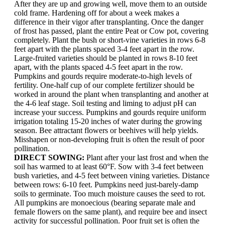
After they are up and growing well, move them to an outside
cold frame. Hardening off for about a week makes a
difference in their vigor after transplanting. Once the danger
of frost has passed, plant the entire Peat or Cow pot, covering
completely. Plant the bush or short-vine varieties in rows 6-8
feet apart with the plants spaced 3-4 feet apart in the row.
Large-fruited varieties should be planted in rows 8-10 feet
apart, with the plants spaced 4-5 feet apart in the row.
Pumpkins and gourds require moderate-to-high levels of
fertility. One-half cup of our complete fertilizer should be
worked in around the plant when transplanting and another at
the 4-6 leaf stage. Soil testing and liming to adjust pH can
increase your success. Pumpkins and gourds require uniform
irrigation totaling 15-20 inches of water during the growing
season. Bee attractant flowers or beehives will help yields.
Misshapen or non-developing fruit is often the result of poor
pollination.
DIRECT SOWING:
Plant after your last frost and when the
soil has warmed to at least 60°F. Sow with 3-4 feet between
bush varieties, and 4-5 feet between vining varieties. Distance
between rows: 6-10 feet. Pumpkins need just-barely-damp
soils to germinate. Too much moisture causes the seed to rot.
All pumpkins are monoecious (bearing separate male and
female flowers on the same plant), and require bee and insect
activity for successful pollination. Poor fruit set is often the