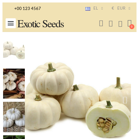
EL
€
EUR
+00 123 4567
Exotic Seeds