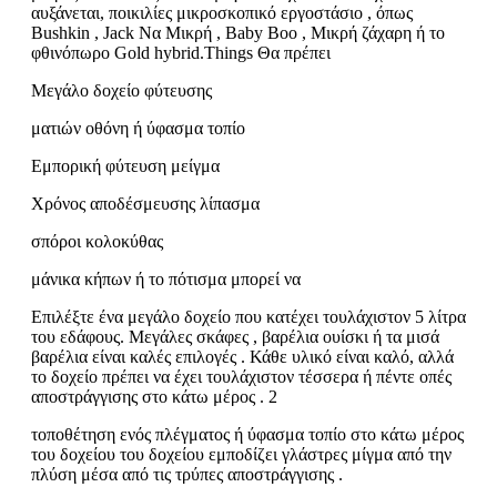
αυξάνεται, ποικιλίες μικροσκοπικό εργοστάσιο , όπως
Bushkin , Jack Να Μικρή , Baby Boo , Μικρή ζάχαρη ή το
φθινόπωρο Gold hybrid.Things Θα πρέπει
Μεγάλο δοχείο φύτευσης
ματιών οθόνη ή ύφασμα τοπίο
Εμπορική φύτευση μείγμα
Χρόνος αποδέσμευσης λίπασμα
σπόροι κολοκύθας
μάνικα κήπων ή το πότισμα μπορεί να
Επιλέξτε ένα μεγάλο δοχείο που κατέχει τουλάχιστον 5 λίτρα
του εδάφους. Μεγάλες σκάφες , βαρέλια ουίσκι ή τα μισά
βαρέλια είναι καλές επιλογές . Κάθε υλικό είναι καλό, αλλά
το δοχείο πρέπει να έχει τουλάχιστον τέσσερα ή πέντε οπές
αποστράγγισης στο κάτω μέρος . 2
τοποθέτηση ενός πλέγματος ή ύφασμα τοπίο στο κάτω μέρος
του δοχείου του δοχείου εμποδίζει γλάστρες μίγμα από την
πλύση μέσα από τις τρύπες αποστράγγισης .