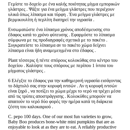
Γεμίστε το δοχείο με ένα καλής ποιότητας μίγμα εμπορικών
γλάστρες . Ψάξτε για ένα μείγμα γλάστρες που περιέχουν
υλικά όπως λίπασμα και τύρφη . Ένα μείγμα γλάστρες με
βερμικουλίτη ή περλίτη διατηρεί την υγρασία .
Ενσωματώστε ένα λίπασμα χρόνος αποδέσμευσης στο
έδαφος κατά το χρόνο φύτευσης . Εφαρμόστε το λίπασμα
σύμφωνα με τις προδιαγραφές σχετικά με το πακέτο .
Συγκρατείστε το λίπασμα αν το πακέτο χώμα δείχνει
λίπασμα είναι ήδη αναμεμειγμένα στο έδαφος .
Plant τέσσερις ή πέντε σπόρους κολοκύθας στο κέντρο του
δοχείου . Καλύψτε τους σπόρους με περίπου 1 ίντσα του
μίγματος γλάστρες .
6 Ελέγξτε το έδαφος για την καθημερινή υγρασία εισάγοντας
το δάχτυλό σας στην κορυφή ιντσών . Αν η κορυφή ιντσών
είναι ξηρό , να ποτίζει το χώμα μέχρι το νερό να τρέχει μέσα
από τις τρύπες αποστράγγισης . Κολοκύθες μπορούν να
απαιτούν το νερό δύο φορές την ημέρα κατά τη διάρκεια
ζέστη του καλοκαιριού .
C. pepo 100 days. One of our most fun varieties to grow,
Baby Boo produces bone-white mini pumpkins that are as
enjoyable to look at as they are to eat. A reliably productive