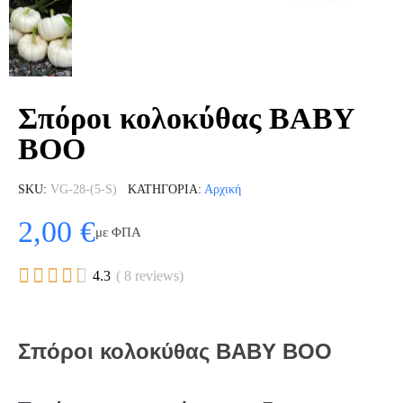
Σπόροι κολοκύθας BABY
BOO
SKU
VG-28-(5-S)
ΚΑΤΗΓΟΡΊΑ
Αρχική
2,00 €
με ΦΠΑ





4.3
( 8 reviews)
Σπόροι κολοκύθας BABY BOO