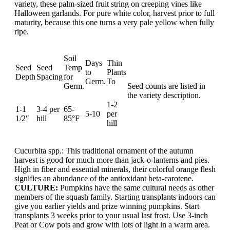
variety, these palm-sized fruit string on creeping vines like
Halloween garlands. For pure white color, harvest prior to full
maturity, because this one turns a very pale yellow when fully
ripe.
Soil
Days
Thin
Seed
Seed
Temp
to
Plants
Depth
Spacing
for
Germ.
To
Germ.
Seed counts are listed in
the variety description.
1-2
1-1
3-4 per
65-
5-10
per
1/2″
hill
85°F
hill
Cucurbita spp.: This traditional ornament of the autumn
harvest is good for much more than jack-o-lanterns and pies.
High in fiber and essential minerals, their colorful orange flesh
signifies an abundance of the antioxidant beta-carotene.
CULTURE:
Pumpkins have the same cultural needs as other
members of the squash family. Starting transplants indoors can
give you earlier yields and prize winning pumpkins. Start
transplants 3 weeks prior to your usual last frost. Use 3-inch
Peat or Cow pots and grow with lots of light in a warm area.