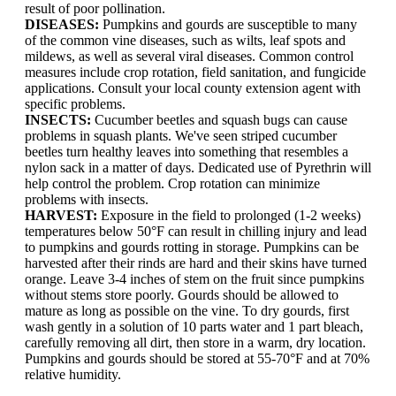
result of poor pollination.
DISEASES:
Pumpkins and gourds are susceptible to many
of the common vine diseases, such as wilts, leaf spots and
mildews, as well as several viral diseases. Common control
measures include crop rotation, field sanitation, and fungicide
applications. Consult your local county extension agent with
specific problems.
INSECTS:
Cucumber beetles and squash bugs can cause
problems in squash plants. We've seen striped cucumber
beetles turn healthy leaves into something that resembles a
nylon sack in a matter of days. Dedicated use of Pyrethrin will
help control the problem. Crop rotation can minimize
problems with insects.
HARVEST:
Exposure in the field to prolonged (1-2 weeks)
temperatures below 50°F can result in chilling injury and lead
to pumpkins and gourds rotting in storage. Pumpkins can be
harvested after their rinds are hard and their skins have turned
orange. Leave 3-4 inches of stem on the fruit since pumpkins
without stems store poorly. Gourds should be allowed to
mature as long as possible on the vine. To dry gourds, first
wash gently in a solution of 10 parts water and 1 part bleach,
carefully removing all dirt, then store in a warm, dry location.
Pumpkins and gourds should be stored at 55-70°F and at 70%
relative humidity.