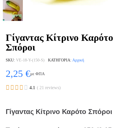
Γίγαντας Κίτρινο Καρότο
Σπόροι
SKU
VE-18-Y-(150-S)
ΚΑΤΗΓΟΡΊΑ
Αρχική
2,25 €
με ΦΠΑ





4.1
( 21 reviews)
Γίγαντας Κίτρινο Καρότο Σπόροι