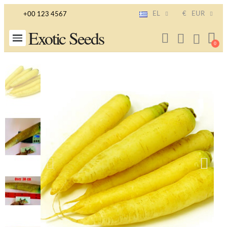
EL
€
EUR
+00 123 4567
Exotic Seeds