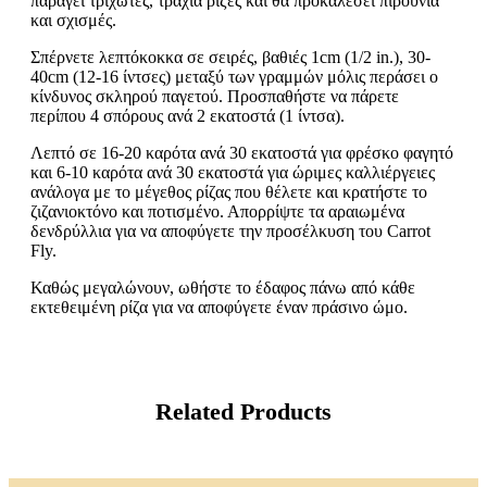
παράγει τριχωτές, τραχιά ρίζες και θα προκαλέσει πιρούνια
και σχισμές.
Σπέρνετε λεπτόκοκκα σε σειρές, βαθιές 1cm (1/2 in.), 30-
40cm (12-16 ίντσες) μεταξύ των γραμμών μόλις περάσει ο
κίνδυνος σκληρού παγετού. Προσπαθήστε να πάρετε
περίπου 4 σπόρους ανά 2 εκατοστά (1 ίντσα).
Λεπτό σε 16-20 καρότα ανά 30 εκατοστά για φρέσκο φαγητό
και 6-10 καρότα ανά 30 εκατοστά για ώριμες καλλιέργειες
ανάλογα με το μέγεθος ρίζας που θέλετε και κρατήστε το
ζιζανιοκτόνο και ποτισμένο. Απορρίψτε τα αραιωμένα
δενδρύλλια για να αποφύγετε την προσέλκυση του Carrot
Fly.
Καθώς μεγαλώνουν, ωθήστε το έδαφος πάνω από κάθε
εκτεθειμένη ρίζα για να αποφύγετε έναν πράσινο ώμο.
Related Products