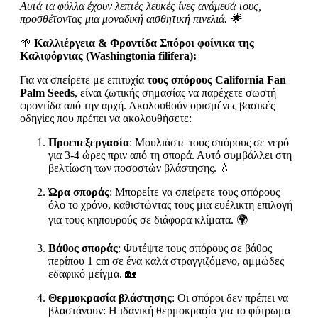
Αυτά τα φύλλα έχουν λεπτές λευκές ίνες ανάμεσά τους,
προσθέτοντας μια μοναδική αισθητική πινελιά. 🌟
🌱
Καλλιέργεια & Φροντίδα Σπόροι φοίνικα της
Καλιφόρνιας (Washingtonia filifera):
Για να σπείρετε με επιτυχία
τους σπόρους California Fan
Palm Seeds
, είναι ζωτικής σημασίας να παρέχετε σωστή
φροντίδα από την αρχή. Ακολουθούν ορισμένες βασικές
οδηγίες που πρέπει να ακολουθήσετε:
Προεπεξεργασία
: Μουλιάστε τους σπόρους σε νερό
για 3-4 ώρες πριν από τη σπορά. Αυτό συμβάλλει στη
βελτίωση των ποσοστών βλάστησης. 💧
Ώρα σποράς
: Μπορείτε να σπείρετε τους σπόρους
όλο το χρόνο, καθιστώντας τους μια ευέλικτη επιλογή
για τους κηπουρούς σε διάφορα κλίματα. 🌍
Βάθος σποράς
: Φυτέψτε τους σπόρους σε βάθος
περίπου 1 cm σε ένα καλά στραγγιζόμενο, αμμώδες
εδαφικό μείγμα. 🏡
Θερμοκρασία βλάστησης
: Οι σπόροι δεν πρέπει να
βλαστάνουν: Η ιδανική θερμοκρασία για το φύτρωμα