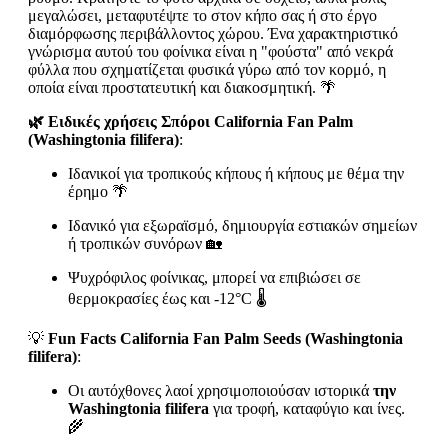
μεγαλώσει, μεταφυτέψτε το στον κήπο σας ή στο έργο
διαμόρφωσης περιβάλλοντος χώρου. Ένα χαρακτηριστικό
γνώρισμα αυτού του φοίνικα είναι η "φούστα" από νεκρά
φύλλα που σχηματίζεται φυσικά γύρω από τον κορμό, η
οποία είναι προστατευτική και διακοσμητική. 🌴
🌿 Ειδικές χρήσεις Σπόροι California Fan Palm
(Washingtonia filifera)
:
Ιδανικοί για τροπικούς κήπους ή κήπους με θέμα την
έρημο 🌴
Ιδανικό για εξωραϊσμό, δημιουργία εστιακών σημείων
ή τροπικών συνόρων 🏡
Ψυχρόφιλος φοίνικας, μπορεί να επιβιώσει σε
θερμοκρασίες έως και -12°C 🌡️
💡
Fun Facts California Fan Palm Seeds (Washingtonia
filifera)
:
Οι αυτόχθονες λαοί χρησιμοποιούσαν ιστορικά
την
Washingtonia filifera
για τροφή, καταφύγιο και ίνες.
🌾