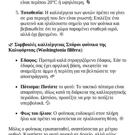
είναι περίπου 20°C ή υψηλότερη. 🌀
Τοποθεσία
: Η καλλιέργεια των φυτών πρέπει να γίνει
σε μια περιοχή που δεν είναι γνωστή: Επιλέξτε ένα
φωτεινό και ηλιόλουστο σημείο για τον φοίνικα και
βεβαιωθείτε ότι το χώμα παραμένει σταθερά υγρό,
αλλά όχι βρεγμένο. 🌞
🌿
Συμβουλές καλλιέργειας Σπόροι φοίνικα της
Καλιφόρνιας (Washingtonia filifera
):
Εδαφος
: Προτιμά καλά στραγγιζόμενο έδαφος. Εάν το
έδαφός σας έχει αργιλική βάση, σκεφτείτε να
αναμείξετε άμμο ή περλίτη για να βελτιώσετε την
αποστράγγιση. 🌱
Πότισμα: Ποτίστε
το φυτό: Το τακτικό πότισμα είναι
απαραίτητο, ιδίως κατά τη διάρκεια της καλλιεργητικής
περιόδου. Ωστόσο, προσέξτε να μην το ποτίζετε
υπερβολικά. 💦
Φως του ήλιου
: Ο φοίνικας ευδοκιμεί στον πλήρη
ήλιο και πρέπει να φυτεύεται σε ηλιόλουστη θέση. 🌞
Μόλις ο φοίνικας εγκατασταθεί, αναπτύσσεται με μέτριο
ρυθμό. Κρατήστε το φυτό αρχικά σε δοχείο, αλλά μόλις