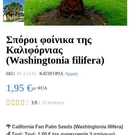
Σπόροι φοίνικα της
Καλιφόρνιας
(Washingtonia filifera)
SKU
PS-1-(3-S)
ΚΑΤΗΓΟΡΊΑ
Αρχική
1,95 €
με ΦΠΑ





3.9
( 35 reviews)
🌴 California Fan Palm Seeds (Washingtonia filifera)
💰 Τιμή: Τιμή: 1,00 € (σε συσκευασία 3 σπόρων).