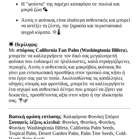
Η "φούστα" της παρέχει καταφύγιο σε πουλιά και
μικρά ζώα 🦜
Αυτός ο φοίνικας είναι ιδιαίτερα ανθεκτικός και μπορεί
να αντέξει τη ζέστη, την ξηρασία και περιστασιακά
ψυχρά κύματα. 🌞🌡️
🌟 Περίληψη
:
Με
σπόρους California Fan Palm (Washingtonia filifera
),
μπορείτε να καλλιεργήσετε τον δικό σας μεγαλοπρεπή
φοίνικα που ευδοκιμεί σε ηλιόλουστες, καλά στραγγιζόμενες
περιοχές. Αυτός ο ανθεκτικός και μακρόβιος φοίνικας θα
γίνει μια εντυπωσιακή προσθήκη στον τροπικό σας κήπο ή
στο έργο σας για το τοπίο. Ακολουθώντας τις κατάλληλες
οδηγίες σποράς και φροντίδας, μπορείτε να καλλιεργήσετε
ένα ισχυρό και ανθεκτικό δέντρο που μπορεί να ζήσει για
δεκαετίες, προσθέτοντας αξία στον κήπο ή την ιδιοκτησία
σας. 🌴🌿
Βασική φράση εστίασης
: Καλιφόρνια Φοινίκη Σπόροι
Συναφείς λέξεις-κλειδιά
: Φοινίκη, Φοινίκη, Φοινίκη,
Φοινίκη: Washingtonia filifera, California Palm Seeds,
Tropical Palm, Desert Garden Palm, Palm Tree Seeds, Cold-
Hardy Palm Seeds.