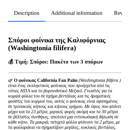
Description
Additional information
Revie
Σπόροι φοίνικα της Καλιφόρνιας
(Washingtonia filifera)
💰
Τιμή:
Σπόροι: Πακέτο των 3 σπόρων
🌿
Ο φοίνικας California Fan Palm
(Washingtonia filifera )
είναι ένας εκπληκτικός φοίνικας που προέρχεται από τις
νότιες ΗΠΑ και το βορειοδυτικό Μεξικό. Γνωστός για τα
κομψά φύλλα του σε σχήμα βεντάλιας και τις δραματικές
φούστες του κορμού του, αυτός ο φοίνικας είναι αγαπημένος
σε τροπικούς κήπους και κήπους ερήμου. Με ύψος που φτάνει
μέχρι και τα 23 μέτρα, μερικές φορές ακόμη και τα 30 μέτρα
σε βέλτιστες συνθήκες, αποτελεί μια εντυπωσιακή δήλωση σε
κάθε κήπο. Τα μακριά, πεταχτά φύλλα φτάνουν τα 2 μέτρα, με
τα φυλλαράκια να σχηματίζουν μεγάλες, κυκλικές βεντάλιες.