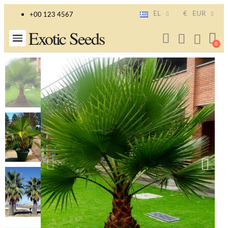
EL
€
EUR
+00 123 4567
Exotic Seeds