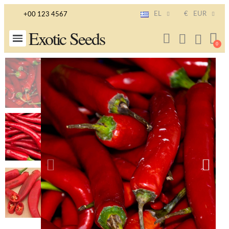
EL
€
EUR
+00 123 4567
Exotic Seeds