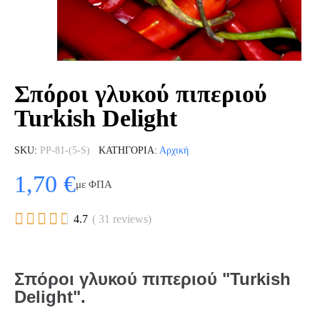
Σπόροι γλυκού πιπεριού
Turkish Delight
SKU
PP-81-(5-S)
ΚΑΤΗΓΟΡΊΑ
Αρχική
1,70 €
με ΦΠΑ





4.7
( 31 reviews)
Σπόροι γλυκού πιπεριού "Turkish
Delight".