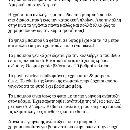
Αμερική και στην Αφρική.
Η χρήση του αναλόγως με το είδος του μπαμπού ποικίλει
από διακοσμητική έως την κατασκευή πλοίων. Απο την άλλη
στην κίνα τα γιγάντια πάντα καθώς και πολλά άλλα ζώς το
χρησιμοποιούν ως την κύρια τροφή τους!
Το ψηλό μπαμπού θα φτάσει σε ύψος μέχρι και τα 40 μέτρα
και πολλά είδη αντέχουν πάνω από ένα αιώνα!
Το μπαμπού γενικά χρειάζεται για την καλλιέργεια του βαθύ
έδαφος, πλούσιο σε θρεπτικά συστατικά χωρίς κρύους
ανέμους. Θερμοκρασία βλάστησης 20 βαθμοί κελσίου.
To phyllostachys edulis φτάνει μέχρι και τα 28 μέτρα σε
ύψος. Το edulis της λατινικής ονομασίας προέρχεται από το
γεγονός ότι το φυτό έχει βρώσιμα μέρη.
Το μπαμπού είναι ίσως το φυτό με τη πιο γρήγορη ανάπτυξη
στον κόσμο. Έχει παρατηρηθεί ανάπτυξη της τάξεως των 2,5
μέτρων σε 24 ώρες. Βέβαια η ανάπτυξή του επηρεάζεται από
τις κλιματολογικές συνθήκες και το έδαφος.
Λόγω της γρήγορης ανάπτυξής του το μπαμπού
χρησιμοποιούταν για βασανιστήρια στην Ιαπωνία την εποχή