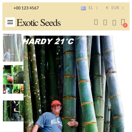
EL
€
EUR
+00 123 4567
Exotic Seeds