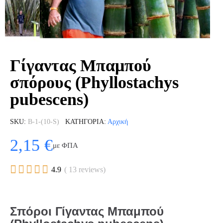
Γίγαντας Μπαμπού
σπόρους (Phyllostachys
pubescens)
SKU
B-1-(10-S)
ΚΑΤΗΓΟΡΊΑ
Αρχική
2,15 €
με ΦΠΑ





4.9
( 13 reviews)
Σπόροι Γίγαντας Μπαμπού