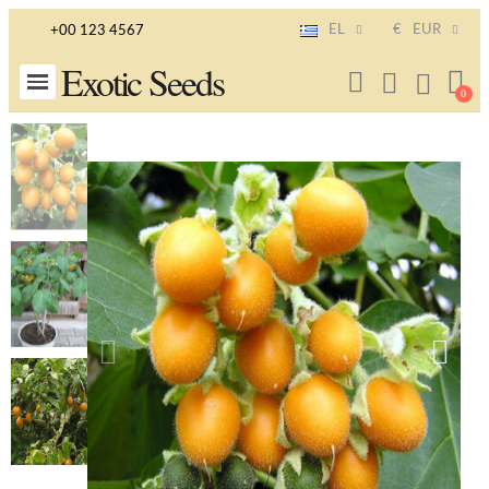
EL
€
EUR
+00 123 4567
Exotic Seeds