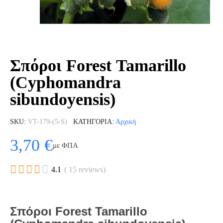
Σπόροι Forest Tamarillo
(Cyphomandra
sibundoyensis)
SKU
VT-179-(5-S)
ΚΑΤΗΓΟΡΊΑ
Αρχική
3,70 €
με ΦΠΑ





4.1
( 15 reviews)
Σπόροι Forest Tamarillo