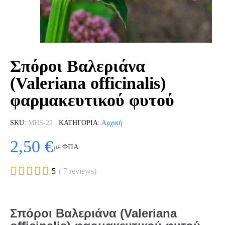
Σπόροι Βαλεριάνα
(Valeriana officinalis)
φαρμακευτικού φυτού
SKU
MHS-22
ΚΑΤΗΓΟΡΊΑ
Αρχική
2,50 €
με ΦΠΑ





5
( 7 reviews)
Σπόροι Βαλεριάνα (Valeriana