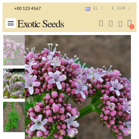
EL
€
EUR
+00 123 4567
Exotic Seeds