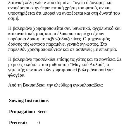
λατινική λέξη valere που σημαίνει "υγεία ή δύναμη" και
αναφέρεται στην θεραπευτική χρήση του φυτού, αν και
υποστηρίζεται ότι μπορεί να αναφέρεται και στη δυνατή του
οσμή.
Η βαλεριάνα χρησιμοποιείται σαν υπνωτικό, αγχολυτικό και
κατευναστικό, μιας και τα έλαια που περιέχει έχουν
παρόμοια δράση με τιςβενζοδιαζεπίνες. Ο μηχανισμός
δράσης της ωστόσο παραμένει γενικά άγνωστος. Στο
παρελθόν χρησιμοποιούνταν και σε ασθενείς με επιληψία.
Η βαλεριάνα προσελκύει επίσης τις γάτες και τα ποντίκια. Σε
μερικές εκδόσεις του μύθου του "Μαγικού Αυλού", ο
γητευτής των ποντικών χρησιμοποιεί βαλεριάνα αντί για
φλογέρα.
Από τη Βικιπαίδεια, την ελεύθερη εγκυκλοπαίδεια
Sowing Instructions
Propagation:
Seeds
Pretreat:
0