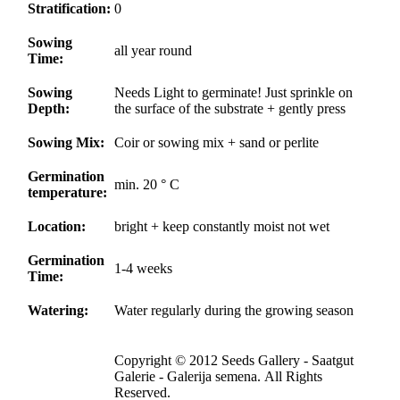
Stratification:
0
Sowing
all year round
Time:
Sowing
Needs Light to germinate! Just sprinkle on
Depth:
the surface of the substrate + gently press
Sowing Mix:
Coir or sowing mix + sand or perlite
Germination
min. 20 ° C
temperature:
Location:
bright + keep constantly moist not wet
Germination
1-4 weeks
Time:
Watering:
Water regularly during the growing season
Copyright © 2012 Seeds Gallery - Saatgut
Galerie - Galerija semena. All Rights
Reserved.