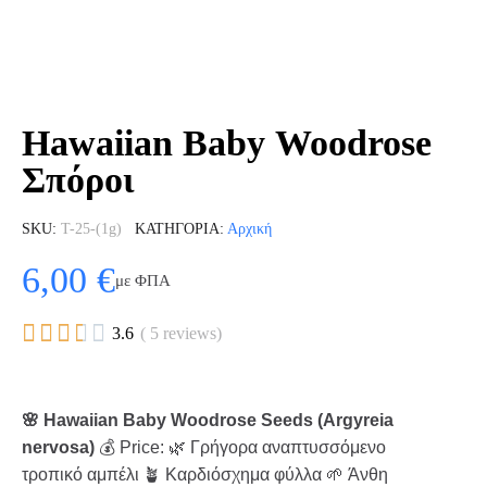
Hawaiian Baby Woodrose
Σπόροι
SKU
T-25-(1g)
ΚΑΤΗΓΟΡΊΑ
Αρχική
6,00 €
με ΦΠΑ





3.6
( 5 reviews)
🌸 Hawaiian Baby Woodrose Seeds (Argyreia
nervosa)
💰 Price: 🌿 Γρήγορα αναπτυσσόμενο
τροπικό αμπέλι 🪴 Καρδιόσχημα φύλλα 🌱 Άνθη