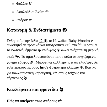
Φύλλα: 🍃
Λουλούδια: Άνθη: 🌸
Σπόροι: 🌱
Κατανομή & Ενδιαιτήματα 🌏
Ενδημικό στην Ινδία 🇮🇳, το Hawaiian Baby Woodrose
ευδοκιμεί σε τροπικά και υποτροπικά κλίματα 🌴. Προτιμά
το φωτεινό, έμμεσο ηλιακό φως ☀️ αλλά ανέχεται τη μερική
σκιά 🌤️. Το αμπέλι αναπτύσσεται σε καλά στραγγιζόμενο,
γόνιμο έδαφος 🌿. Μπορεί να καλλιεργηθεί σε γλάστρες σε
εσωτερικούς χώρους 🏡 σε ψυχρότερα κλίματα ❄️. Ιδανικό
για καλλωπιστική κηπουρική, κάθετους τοίχους και
πέργκολες 🪴.
Καλλιέργεια και φροντίδα 🪴
Πώς να σπείρετε τους σπόρους 🌱