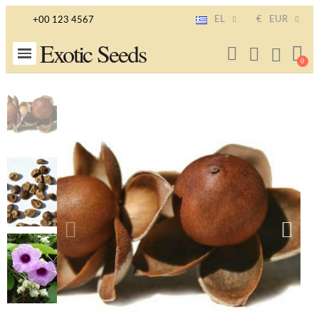
EL
€
EUR
+00 123 4567
Exotic Seeds