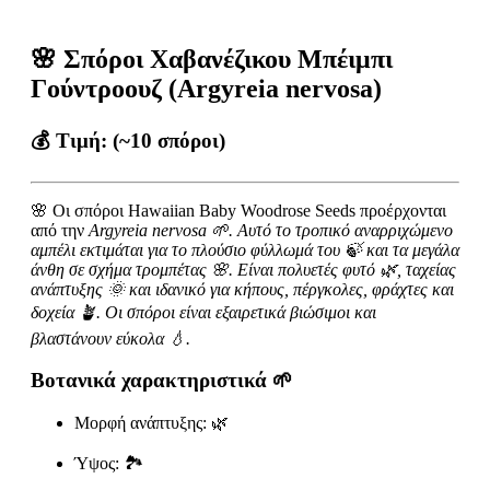
🌸 Σπόροι Χαβανέζικου Μπέιμπι
Γούντροουζ (Argyreia nervosa)
💰 Τιμή:
(~10 σπόροι)
🌸 Οι σπόροι Hawaiian Baby Woodrose Seeds προέρχονται
από την
Argyreia nervosa 🌱. Αυτό το τροπικό αναρριχώμενο
αμπέλι εκτιμάται για το πλούσιο φύλλωμά του 🍃 και τα μεγάλα
άνθη σε σχήμα τρομπέτας 🌸. Είναι πολυετές φυτό 🌿, ταχείας
ανάπτυξης 🌞 και ιδανικό για κήπους, πέργκολες, φράχτες και
δοχεία 🪴. Οι σπόροι είναι εξαιρετικά βιώσιμοι και
βλαστάνουν εύκολα 💧.
Βοτανικά χαρακτηριστικά 🌱
Μορφή ανάπτυξης: 🌿
Ύψος: 🏞️