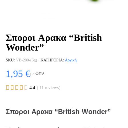
Σποροι Αρακα “British
Wonder”
SKU
VE-200-(6g)
ΚΑΤΗΓΟΡΊΑ
Αρχική
1,95 €
με ΦΠΑ





4.4
( 11 reviews)
Σποροι Αρακα “British Wonder”