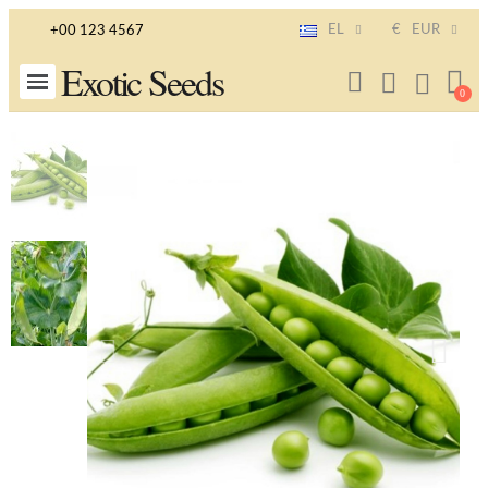
EL
€
EUR
+00 123 4567
Exotic Seeds