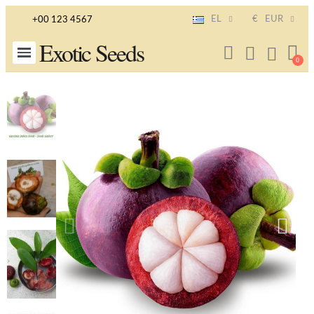
EL
€
EUR
+00 123 4567
Exotic Seeds