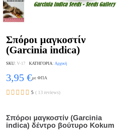
Σπόροι µαγκοστίν
(Garcinia indica)
SKU
V-17
ΚΑΤΗΓΟΡΊΑ
Αρχική
3,95 €
με ΦΠΑ





5
( 13 reviews)
Σπόροι µαγκοστίν (Garcinia
indica) δέντρο βούτυρο Kokum