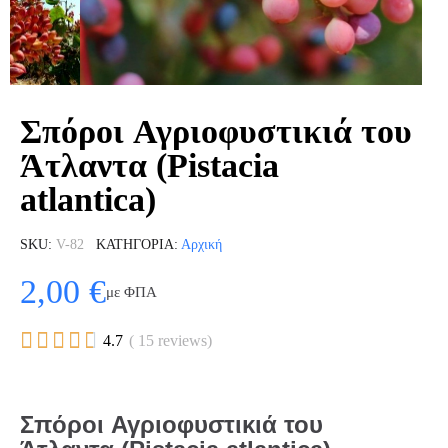
Σπόροι Αγριοφυστικιά του
Άτλαντα (Pistacia
atlantica)
SKU
V-82
ΚΑΤΗΓΟΡΊΑ
Αρχική
2,00 €
με ΦΠΑ





4.7
( 15 reviews)
Σπόροι Αγριοφυστικιά του