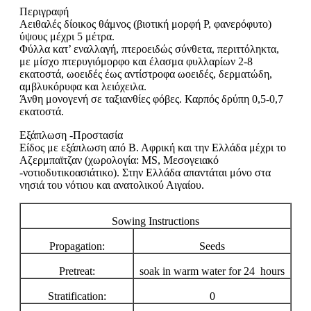
Περιγραφή
Αειθαλές δίοικος θάμνος (βιοτική μορφή Ρ, φανερόφυτο)
ύψους μέχρι 5 μέτρα.
Φύλλα κατ’ εναλλαγή, πτεροειδώς σύνθετα, περιττόληκτα,
με μίσχο πτερυγιόμορφο και έλασμα φυλλαρίων 2-8
εκατοστά, ωοειδές έως αντίστροφα ωοειδές, δερματώδη,
αμβλυκόρυφα και λειόχειλα.
Άνθη μονογενή σε ταξιανθίες φόβες. Καρπός δρύπη 0,5-0,7
εκατοστά.
Εξάπλωση -Προστασία
Είδος με εξάπλωση από Β. Αφρική και την Ελλάδα μέχρι το
Αζερμπαϊτζαν (χωρολογία: MS, Μεσογειακό
-νοτιοδυτικοασιάτικο). Στην Ελλάδα απαντάται μόνο στα
νησιά του νότιου και ανατολικού Αιγαίου.
Sowing Instructions
Propagation:
Seeds
Pretreat:
soak in warm water for 24 hours
Stratification:
0