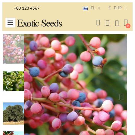
EL
€
EUR
+00 123 4567
Exotic Seeds