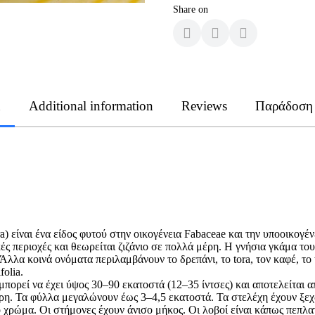
Share on
n
Additional information
Reviews
Παράδοση
ra) είναι ένα είδος φυτού στην οικογένεια Fabaceae και την υποοικογέ
κές περιοχές και θεωρείται ζιζάνιο σε πολλά μέρη. Η γνήσια γκάμα το
Άλλα κοινά ονόματα περιλαμβάνουν το δρεπάνι, το tora, τον καφέ, το to
folia.
μπορεί να έχει ύψος 30–90 εκατοστά (12–35 ίντσες) και αποτελείται 
ρη. Τα φύλλα μεγαλώνουν έως 3–4,5 εκατοστά. Τα στελέχη έχουν ξεχω
ο χρώμα. Οι στήμονες έχουν άνισο μήκος. Οι λοβοί είναι κάπως πεπλατ