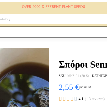
OVER 2000 DIFFERENT PLANT SEEDS
Σπόροι Senn
SKU
MHS-91-(20-S)
ΚΑΤΗΓΟΡ
2,55 €
με ΦΠΑ





4.1
( 13 reviews)