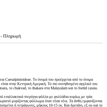
 - Πληρωμή
νεια Caesalpinioideae. Το όνομά του προέρχεται από το όνομα
υ είναι στην Κεντρική Αμερική. Το πιο συνηθισμένο αγγλικό του
ara, το chakvad, το thakara στα Malayalam και το foetid cassia.
από εναλλακτικά πτερύγια φύλλα με φυλλάδια κυρίως με τρία
ριστό μυρίζοντας φύλλωμα όταν είναι νέοι. Τα άνθη εμφανίζονται
υσμένοι ή τετράγωνες, μήκους 10-15 εκ. Και δρεπάνι, εξ ου και το