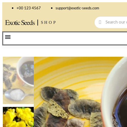
+00 123 4567
support@exotic-seeds.com
Exotic Seeds
SHOP