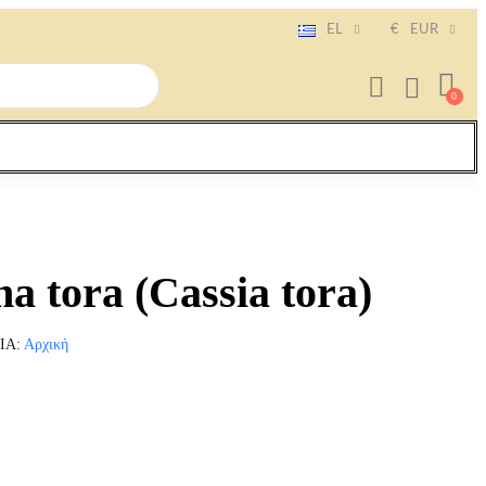
EL
€
EUR
a tora (Cassia tora)
ΊΑ
Αρχική