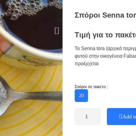
Σπόροι Senna tora
Τιμή για το πακέ
Το Senna tora (αρχικά περιγ
φυτού στην οικογένεια Faba
προέρχεται
Σπόροι σε πακέτο :
20
Add t