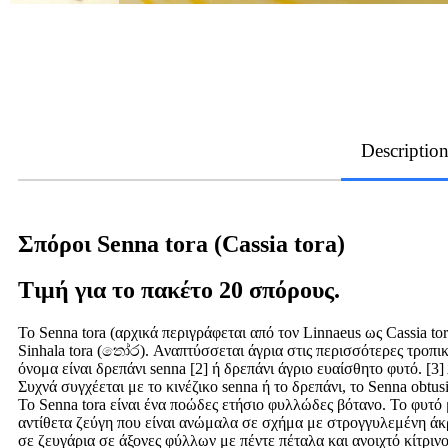
Descriptio
Σπόροι Senna tora (Cassia tora)
Τιμή για το πακέτο 20 σπόρους.
Το Senna tora (αρχικά περιγράφεται από τον Linnaeus ως Cassia to
Sinhala tora (තෝර). Αναπτύσσεται άγρια ​​στις περισσότερες τροπι
όνομα είναι δρεπάνι senna [2] ή δρεπάνι άγριο ευαίσθητο φυτό. [3] 
Συχνά συγχέεται με το κινέζικο senna ή το δρεπάνι, το Senna obtusi
Το Senna tora είναι ένα ποώδες ετήσιο φυλλώδες βότανο. Το φυτό 
αντίθετα ζεύγη που είναι ανώμαλα σε σχήμα με στρογγυλεμένη άκ
σε ζευγάρια σε άξονες φύλλων με πέντε πέταλα και ανοιχτό κίτριν