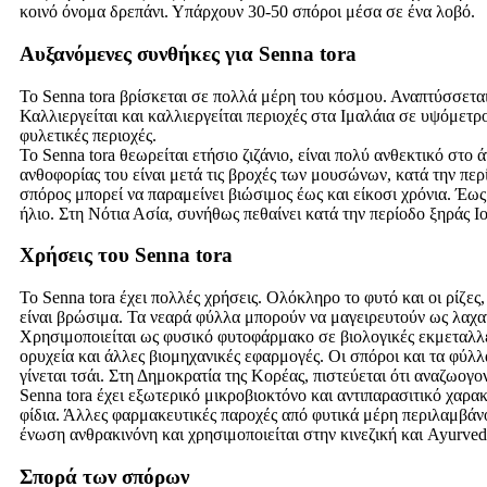
κοινό όνομα δρεπάνι. Υπάρχουν 30-50 σπόροι μέσα σε ένα λοβό.
Αυξανόμενες συνθήκες για Senna tora
Το Senna tora βρίσκεται σε πολλά μέρη του κόσμου. Αναπτύσσεται
Καλλιεργείται και καλλιεργείται περιοχές στα Ιμαλάια σε υψόμετρο
φυλετικές περιοχές.
Το Senna tora θεωρείται ετήσιο ζιζάνιο, είναι πολύ ανθεκτικό στο
ανθοφορίας του είναι μετά τις βροχές των μουσώνων, κατά την π
σπόρος μπορεί να παραμείνει βιώσιμος έως και είκοσι χρόνια. Έω
ήλιο. Στη Νότια Ασία, συνήθως πεθαίνει κατά την περίοδο ξηράς 
Χρήσεις του Senna tora
Το Senna tora έχει πολλές χρήσεις. Ολόκληρο το φυτό και οι ρίζες
είναι βρώσιμα. Τα νεαρά φύλλα μπορούν να μαγειρευτούν ως λαχαν
Χρησιμοποιείται ως φυσικό φυτοφάρμακο σε βιολογικές εκμεταλλεύ
ορυχεία και άλλες βιομηχανικές εφαρμογές. Οι σπόροι και τα φύλλ
γίνεται τσάι. Στη Δημοκρατία της Κορέας, πιστεύεται ότι αναζωογ
Senna tora έχει εξωτερικό μικροβιοκτόνο και αντιπαρασιτικό χαρα
φίδια. Άλλες φαρμακευτικές παροχές από φυτικά μέρη περιλαμβάνο
ένωση ανθρακινόνη και χρησιμοποιείται στην κινεζική και Ayurved
Σπορά των σπόρων