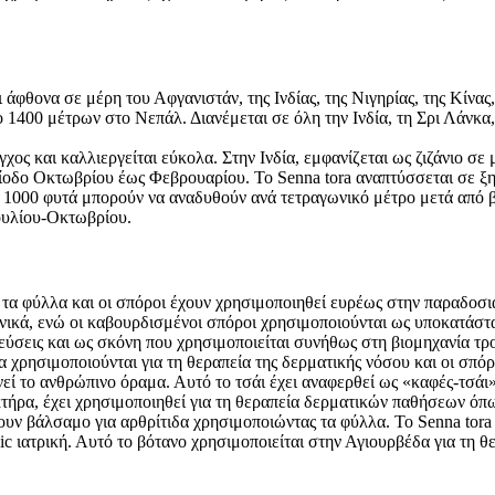
 άφθονα σε μέρη του Αφγανιστάν, της Ινδίας, της Νιγηρίας, της Κίνα
 1400 μέτρων στο Νεπάλ. Διανέμεται σε όλη την Ινδία, τη Σρι Λάνκα, τ
 άγχος και καλλιεργείται εύκολα. Στην Ινδία, εμφανίζεται ως ζιζάνιο 
ερίοδο Οκτωβρίου έως Φεβρουαρίου. Το Senna tora αναπτύσσεται σε ξ
ς 1000 φυτά μπορούν να αναδυθούν ανά τετραγωνικό μέτρο μετά από β
Ιουλίου-Οκτωβρίου.
, τα φύλλα και οι σπόροι έχουν χρησιμοποιηθεί ευρέως στην παραδοσιακ
ικά, ενώ οι καβουρδισμένοι σπόροι χρησιμοποιούνται ως υποκατάστα
σεις και ως σκόνη που χρησιμοποιείται συνήθως στη βιομηχανία τρο
α χρησιμοποιούνται για τη θεραπεία της δερματικής νόσου και οι σπό
ονεί το ανθρώπινο όραμα. Αυτό το τσάι έχει αναφερθεί ως «καφές-τσάι
κτήρα, έχει χρησιμοποιηθεί για τη θεραπεία δερματικών παθήσεων όπω
υν βάλσαμο για αρθρίτιδα χρησιμοποιώντας τα φύλλα. Το Senna tora 
ic ιατρική. Αυτό το βότανο χρησιμοποιείται στην Αγιουρβέδα για τη 