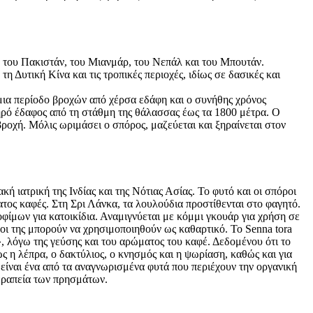
ς, του Πακιστάν, του Μιανμάρ, του Νεπάλ και του Μπουτάν.
η Δυτική Κίνα και τις τροπικές περιοχές, ιδίως σε δασικές και
σε μια περίοδο βροχών από χέρσα εδάφη και ο συνήθης χρόνος
ηρό έδαφος από τη στάθμη της θάλασσας έως τα 1800 μέτρα. Ο
ροχή. Μόλις ωριμάσει ο σπόρος, μαζεύεται και ξηραίνεται στον
ή ιατρική της Ινδίας και της Νότιας Ασίας. Το φυτό και οι σπόροι
τος καφές. Στη Σρι Λάνκα, τα λουλούδια προστίθενται στο φαγητό.
φίμων για κατοικίδια. Αναμιγνύεται με κόμμι γκουάρ για χρήση σε
ροι της μπορούν να χρησιμοποιηθούν ως καθαρτικό. Το Senna tora
», λόγω της γεύσης και του αρώματος του καφέ. Δεδομένου ότι το
ς η λέπρα, ο δακτύλιος, ο κνησμός και η ψωρίαση, καθώς και για
είναι ένα από τα αναγνωρισμένα φυτά που περιέχουν την οργανική
θεραπεία των πρησμάτων.