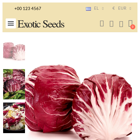
EL
€
EUR
+00 123 4567
Exotic Seeds