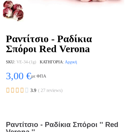
Ραντίτσιο - Ραδίκια
Σπόροι Red Verona
SKU
VE-34-(1g)
ΚΑΤΗΓΟΡΊΑ
Αρχική
3,00 €
με ΦΠΑ





3.9
( 27 reviews)
Ραντίτσιο - Ραδίκια Σπόροι '' Red
Verona ''