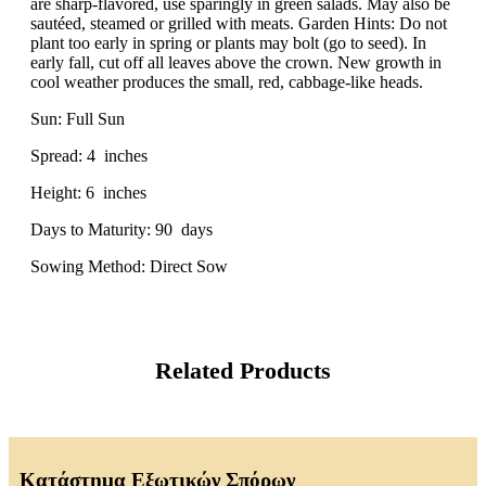
are sharp-flavored, use sparingly in green salads. May also be
sautéed, steamed or grilled with meats. Garden Hints: Do not
plant too early in spring or plants may bolt (go to seed). In
early fall, cut off all leaves above the crown. New growth in
cool weather produces the small, red, cabbage-like heads.
Sun: Full Sun
Spread: 4 inches
Height: 6 inches
Days to Maturity: 90 days
Sowing Method: Direct Sow
Related Products
Κατάστημα Εξωτικών Σπόρων