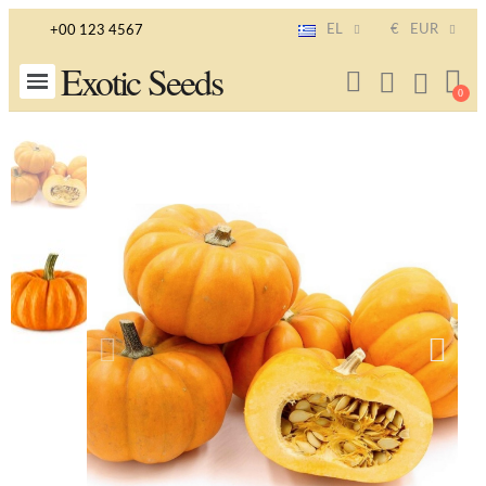
EL
€
EUR
+00 123 4567
Exotic Seeds