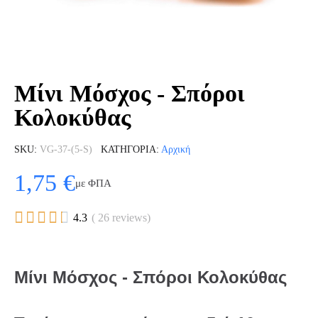
Μίνι Μόσχος - Σπόροι
Κολοκύθας
SKU
VG-37-(5-S)
ΚΑΤΗΓΟΡΊΑ
Αρχική
1,75 €
με ΦΠΑ





4.3
( 26 reviews)
Μίνι Μόσχος - Σπόροι Κολοκύθας