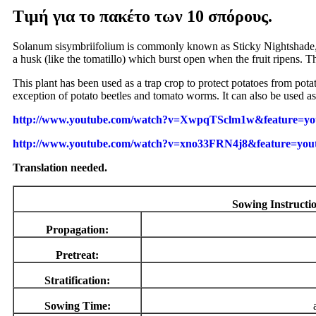
Τιμή για το πακέτο των 10 σπόρους.
Solanum sisymbriifolium is commonly known as Sticky Nightshade, the
a husk (like the tomatillo) which burst open when the fruit ripens. The
This plant has been used as a trap crop to protect potatoes from pot
exception of potato beetles and tomato worms. It can also be used as 
http://www.youtube.com/watch?v=XwpqTSclm1w&feature=yo
http://www.youtube.com/watch?v=xno33FRN4j8&feature=you
Translation needed.
Sowing Instructi
Propagation:
Pretreat:
Stratification:
Sowing Time: