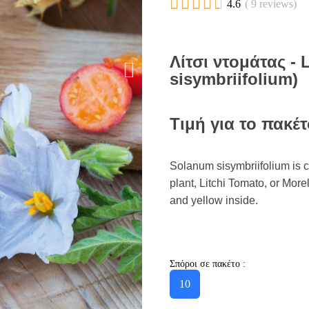





4.6
( 9 reviews)
Λίτσι ντομάτας -
sisymbriifolium)
Τιμή για το πακέ
Solanum sisymbriifolium is 
plant, Litchi Tomato, or More
and yellow inside.
Σπόροι σε πακέτο :
10