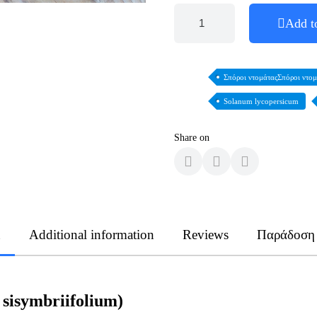
Add t
Σπόροι ντομάταςΣπόροι ντομ
Solanum lycopersicum
Share on
n
Additional information
Reviews
Παράδοση
 sisymbriifolium)