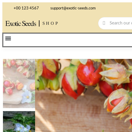
+00 123 4567
support@exotic-seeds.com
Exotic Seeds
SHOP