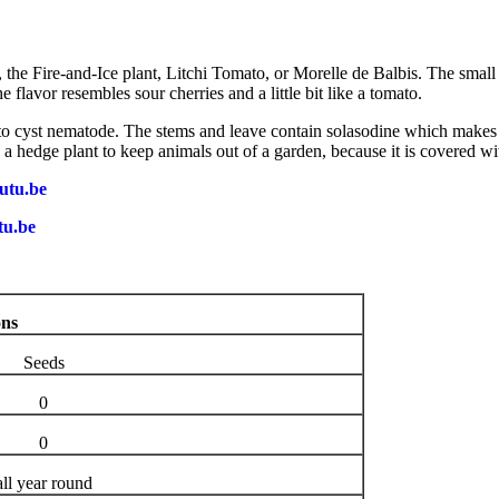
 Fire-and-Ice plant, Litchi Tomato, or Morelle de Balbis. The small edi
 flavor resembles sour cherries and a little bit like a tomato.
ato cyst nematode. The stems and leave contain solasodine which makes t
a hedge plant to keep animals out of a garden, because it is covered wit
utu.be
tu.be
ons
Seeds
0
0
all year round