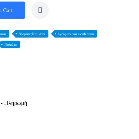
o Cart
άτας
ΝτομάτεςΝτομάτες
Lycopersicon esculentum
Ντομάτα
 - Πληρωμή