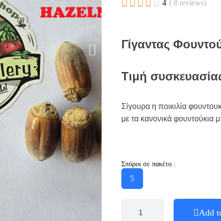





4
( 8 reviews)
Γίγαντας Φουντούκ
Τιμή συσκευασία
Σίγουρα η ποικιλία φουντου
με τα κανονικά φουντούκια μ
Σπόροι σε πακέτο :
5
Add t