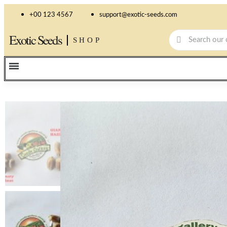
+00 123 4567
support@exotic-seeds.com
Exotic Seeds
SHOP