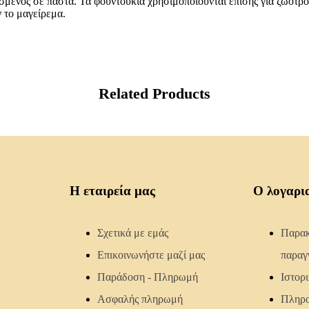
μένος σε πάστα. Τα φουντούκια χρησιμοποιούνται επίσης για ζωοτροφ
ν το μαγείρεμα.
Related Products
Η εταιρεία μας
Ο λογαρι
Σχετικά με εμάς
Παρακ
Επικοινωνήστε μαζί μας
παραγ
Παράδοση - Πληρωμή
Ιστορ
Ασφαλής πληρωμή
Πληρο