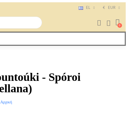
EL
€
EUR
untoúki - Spóroi
ellana)
Αρχική