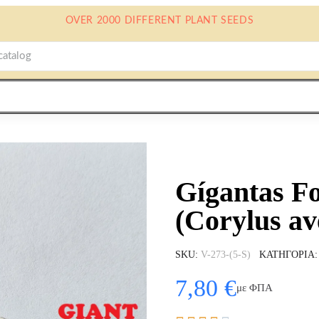
OVER 2000 DIFFERENT PLANT SEEDS
Gígantas Fo
(Corylus av
SKU
V-273-(5-S)
ΚΑΤΗΓΟΡΊΑ
7,80 €
με ΦΠΑ