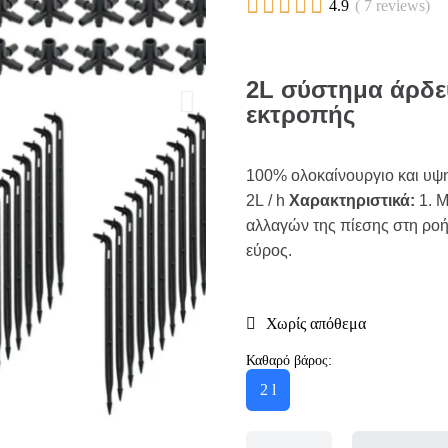





4.9
( 7 reviews)
2L σύστημα άρδε
εκτροπής
100% ολοκαίνουργιο και υψη
2L / h
Χαρακτηριστικά:
1. 
αλλαγών της πίεσης στη ροή
εύρος.
Χωρίς απόθεμα
Καθαρό βάρος:
2 l