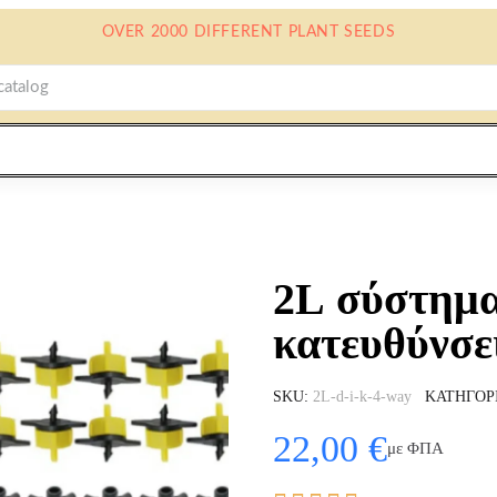
OVER 2000 DIFFERENT PLANT SEEDS
2L σύστημα
κατευθύνσε
SKU
2L-d-i-k-4-way
ΚΑΤΗΓΟΡ
22,00 €
με ΦΠΑ