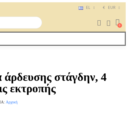
EL
€
EUR
 άρδευσης στάγδην, 4
ις εκτροπής
ΊΑ
Αρχική