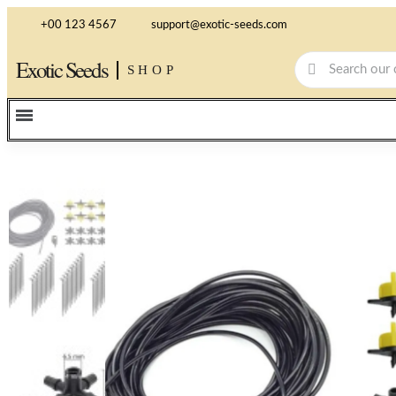
+00 123 4567
support@exotic-seeds.com
Exotic Seeds
SHOP