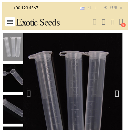
EL
€
EUR
+00 123 4567
Exotic Seeds