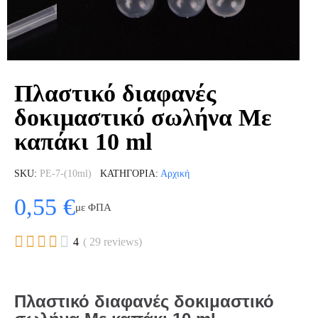
Πλαστικό διαφανές
δοκιμαστικό σωλήνα Με
καπάκι 10 ml
SKU
PE-7-(10ml)
ΚΑΤΗΓΟΡΊΑ
Αρχική
0,55 €
με ΦΠΑ





4
( 29 reviews)
Πλαστικό διαφανές δοκιμαστικό