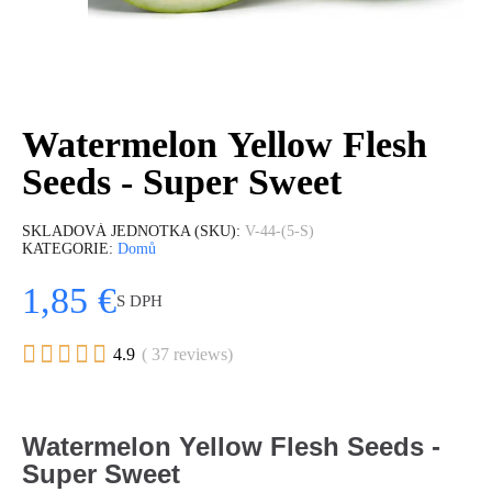
Watermelon Yellow Flesh
Seeds - Super Sweet
SKLADOVÁ JEDNOTKA (SKU)
V-44-(5-S)
KATEGORIE
Domů
1,85 €
S DPH





4.9
( 37 reviews)
Watermelon Yellow Flesh Seeds -
Super Sweet