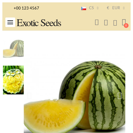
CS
€
EUR
+00 123 4567
Exotic Seeds