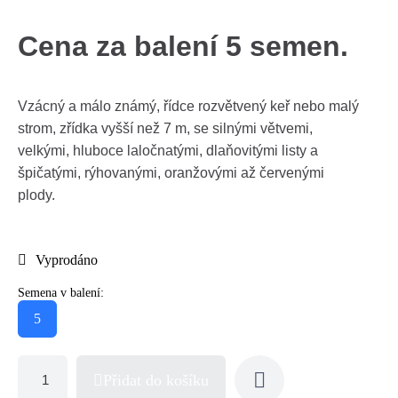
Cena za balení 5 semen.
Vzácný a málo známý, řídce rozvětvený keř nebo malý
strom, zřídka vyšší než 7 m, se silnými větvemi,
velkými, hluboce laločnatými, dlaňovitými listy a
špičatými, rýhovanými, oranžovými až červenými
plody.
Vyprodáno
Semena v balení:
5
Přidat do košíku