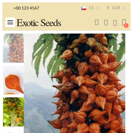
CS
€
EUR
+00 123 4567
Exotic Seeds