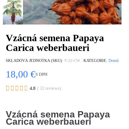
Vzácná semena Papaya
Carica weberbaueri
SKLADOVÁ JEDNOTKA (SKU)
V-22-CW
KATEGORIE
Domů
18,00 €
S DPH





4.8
( 32 reviews)
Vzácná semena Papaya
Carica weberbaueri