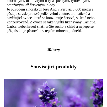
laločnatými, dlaňovitými listy a špičatými, rýhovanými,
oranžovými až červenými plody.
Je původem z horských lesů And v Peru až 3 000 metrů a
pěstuje se zde pro své jedlé, velmi chutné, aromatické a
osvěžující ovoce, které se konzumuje čerstvé, sušené nebo
konzervované. Z ovoce se také vyrábí likér zvaný Cacique.
Carica weberhaueri snáší určité sucho a chlad a nejlépe se
přizpůsobuje pěstování v teplém mírném podnebí.
Již brzy
Související produkty