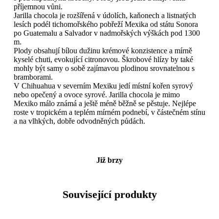
příjemnou vůni.
Jarilla chocola je rozšířená v údolích, kaňonech a listnatých
lesích podél tichomořského pobřeží Mexika od státu Sonora
po Guatemalu a Salvador v nadmořských výškách pod 1300
m.
Plody obsahují bílou dužinu krémové konzistence a mírně
kyselé chuti, evokující citronovou. Škrobové hlízy by také
mohly být samy o sobě zajímavou plodinou srovnatelnou s
bramborami.
V Chihuahua v severním Mexiku jedí místní kořen syrový
nebo opečený a ovoce syrové. Jarilla chocola je mimo
Mexiko málo známá a ještě méně běžně se pěstuje. Nejlépe
roste v tropickém a teplém mírném podnebí, v částečném stínu
a na vlhkých, dobře odvodněných půdách.
Již brzy
Související produkty