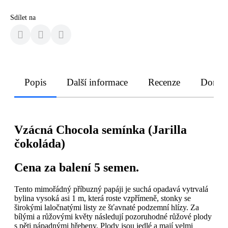
Sdílet na
Popis
Další informace
Recenze
Doruče
Vzácná Chocola semínka (Jarilla
čokoláda)
Cena za balení 5 semen.
Tento mimořádný příbuzný papáji je suchá opadavá vytrvalá
bylina vysoká asi 1 m, která roste vzpřímeně, stonky se
širokými laločnatými listy ze šťavnaté podzemní hlízy. Za
bílými a růžovými květy následují pozoruhodné růžové plody
s pěti nápadnými hřebeny. Plody jsou jedlé a mají velmi