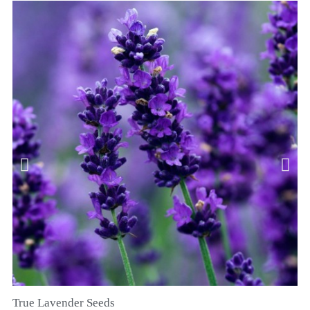
True Lavender Seeds
RYCHLÝ NÁHLED