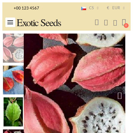
CS
€
EUR
+00 123 4567
Exotic Seeds