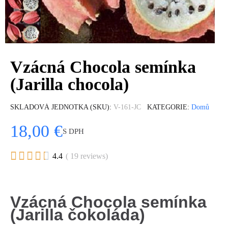
Vzácná Chocola semínka
(Jarilla chocola)
SKLADOVÁ JEDNOTKA (SKU)
V-161-JC
KATEGORIE
Domů
18,00 €
S DPH





4.4
( 19 reviews)
Vzácná Chocola semínka
(Jarilla čokoláda)