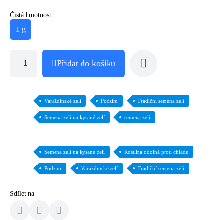
Čistá hmotnost:
1 g
Přidat do košíku
Varaždinské zelí
Podzim
Tradiční semena zelí
Semena zelí na kysané zelí
semena zelí
Semena zelí na kysané zelí
Rostlina odolná proti chladu
Podzim
Varaždinské zelí
Tradiční semena zelí
Sdílet na