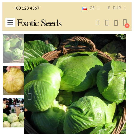
CS
€
EUR
+00 123 4567
Exotic Seeds