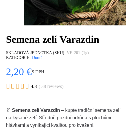
Semena zelí Varazdin
SKLADOVÁ JEDNOTKA (SKU)
VE-201-(1g)
KATEGORIE
Domů
2,20 €
S DPH





4.8
( 38 reviews)
🥬
Semena zelí Varazdin
– kupte tradiční semena zelí
na kysané zelí. Středně pozdní odrůda s plochými
hlávkami a vynikající kvalitou pro kvašení.