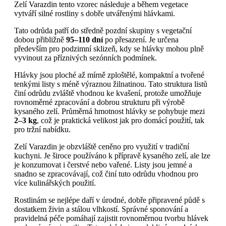
Zelí Varazdin tento vzorec následuje a během vegetace
vytváří silné rostliny s dobře utvářenými hlávkami.
Tato odrůda patří do středně pozdní skupiny s vegetační
dobou přibližně
95–110 dní
po přesazení. Je určena
především pro podzimní sklizeň, kdy se hlávky mohou plně
vyvinout za příznivých sezónních podmínek.
Hlávky jsou ploché až mírně zploštělé, kompaktní a tvořené
tenkými listy s méně výraznou žilnatinou. Tato struktura listů
činí odrůdu zvláště vhodnou ke kvašení, protože umožňuje
rovnoměrné zpracování a dobrou strukturu při výrobě
kysaného zelí. Průměrná hmotnost hlávky se pohybuje mezi
2–3 kg
, což je praktická velikost jak pro domácí použití, tak
pro tržní nabídku.
Zelí Varazdin je obzvláště ceněno pro využití v tradiční
kuchyni. Je široce používáno k přípravě kysaného zelí, ale lze
je konzumovat i čerstvé nebo vařené. Listy jsou jemné a
snadno se zpracovávají, což činí tuto odrůdu vhodnou pro
více kulinářských použití.
Rostlinám se nejlépe daří v úrodné, dobře připravené půdě s
dostatkem živin a stálou vlhkostí. Správné sponování a
pravidelná péče pomáhají zajistit rovnoměrnou tvorbu hlávek