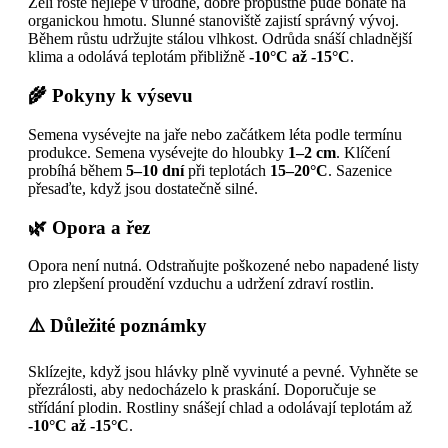
Zelí roste nejlépe v úrodné, dobře propustné půdě bohaté na
organickou hmotu. Slunné stanoviště zajistí správný vývoj.
Během růstu udržujte stálou vlhkost. Odrůda snáší chladnější
klima a odolává teplotám přibližně
-10°C až -15°C
.
🌾 Pokyny k výsevu
Semena vysévejte na jaře nebo začátkem léta podle termínu
produkce. Semena vysévejte do hloubky
1–2 cm
. Klíčení
probíhá během
5–10 dní
při teplotách
15–20°C
. Sazenice
přesaďte, když jsou dostatečně silné.
🌿 Opora a řez
Opora není nutná. Odstraňujte poškozené nebo napadené listy
pro zlepšení proudění vzduchu a udržení zdraví rostlin.
⚠️ Důležité poznámky
Sklízejte, když jsou hlávky plně vyvinuté a pevné. Vyhněte se
přezrálosti, aby nedocházelo k praskání. Doporučuje se
střídání plodin. Rostliny snášejí chlad a odolávají teplotám až
-10°C až -15°C
.