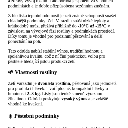
a zdravý vývoj rostlin. Tato odrůda je spolehlivá v polních
podmínkách a je dobře přizpůsobena sezónním změnám.
Z hlediska teplotní odolnosti je zelí známé schopností snášet
chladnější podmínky. Zelí Varazdin snáší nízké teploty a
krátkodobý mráz, přežívá přibližně do
-10°C až -15°C
v
závislosti na vývojové fázi rostliny a podmínkách prostředí.
Díky tomu je vhodné pro podzimní pěstování a delší
ponechání na poli.
Tato odrůda nabízí stabilní výnos, tradiční hodnotu a
spolehlivou kvalitu, což z ní činí praktickou volbu pro
pěstitele hledající jistou produkci zelí.
🌱 Vlastnosti rostliny
Zelí Varazdin je
dvouletá rostlina
, pěstovaná jako jednoletá
pro produkci hlávek. Tvoří ploché, kompaktní hlávky o
hmotnosti
2–3 kg
. Listy jsou tenké s méně výraznou
žilnatinou. Odrůda poskytuje
vysoký výnos
a je zvláště
vhodná ke kvašení.
☀️ Pěstební podmínky