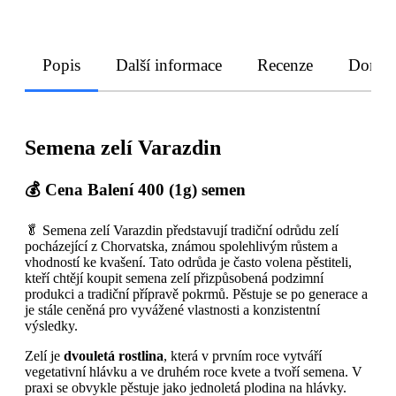
Popis
Další informace
Recenze
Doruče
Semena zelí Varazdin
💰 Cena Balení 400 (1g) semen
🥬 Semena zelí Varazdin představují tradiční odrůdu zelí
pocházející z Chorvatska, známou spolehlivým růstem a
vhodností ke kvašení. Tato odrůda je často volena pěstiteli,
kteří chtějí koupit semena zelí přizpůsobená podzimní
produkci a tradiční přípravě pokrmů. Pěstuje se po generace a
je stále ceněná pro vyvážené vlastnosti a konzistentní
výsledky.
Zelí je
dvouletá rostlina
, která v prvním roce vytváří
vegetativní hlávku a ve druhém roce kvete a tvoří semena. V
praxi se obvykle pěstuje jako jednoletá plodina na hlávky.