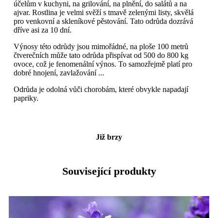
účelům v kuchyni, na grilování, na plnění, do salátů a na
ajvar. Rostlina je velmi svěží s tmavě zelenými listy, skvělá
pro venkovní a skleníkové pěstování. Tato odrůda dozrává
dříve asi za 10 dní.
Výnosy této odrůdy jsou mimořádné, na ploše 100 metrů
čtverečních může tato odrůda přispívat od 500 do 800 kg
ovoce, což je fenomenální výnos. To samozřejmě platí pro
dobré hnojení, zavlažování ...
Odrůda je odolná vůči chorobám, které obvykle napadají
papriky.
Již brzy
Související produkty