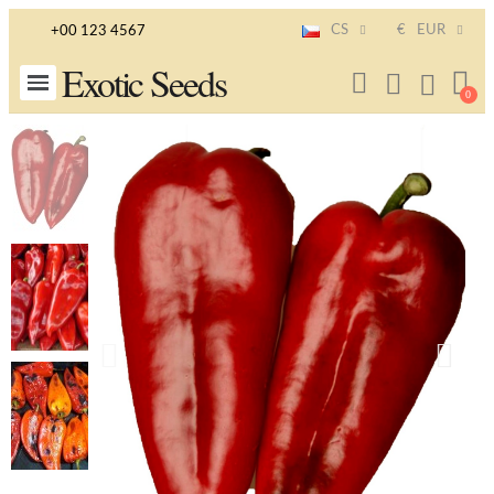
CS
€
EUR
+00 123 4567
Exotic Seeds