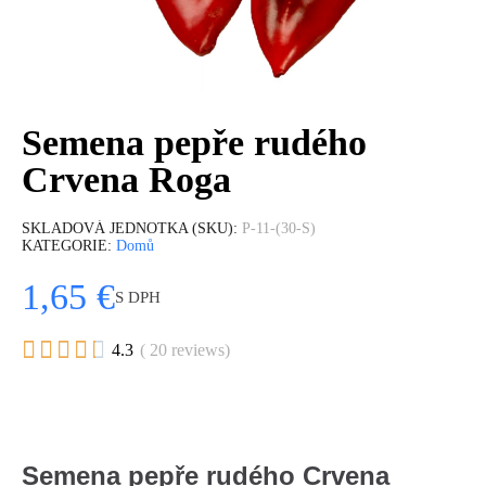
Semena pepře rudého
Crvena Roga
SKLADOVÁ JEDNOTKA (SKU)
P-11-(30-S)
KATEGORIE
Domů
1,65 €
S DPH





4.3
( 20 reviews)
Semena pepře rudého Crvena