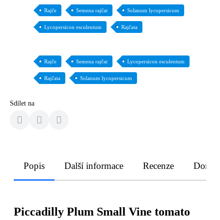
Rajče
Semena rajčat
Solanum lycopersicum
Lycopersicon esculentum
Rajčata
Rajče
Semena rajčat
Lycopersicon esculentum
Rajčata
Solanum lycopersicum
Sdílet na
Popis
Další informace
Recenze
Doruče
Piccadilly Plum Small Vine tomato