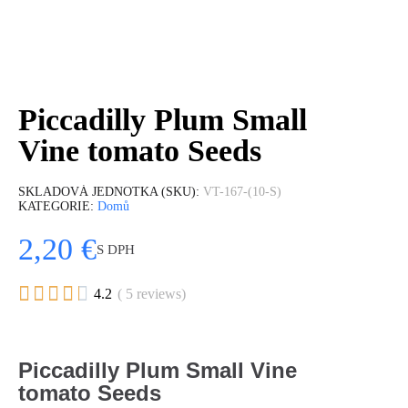
Piccadilly Plum Small
Vine tomato Seeds
SKLADOVÁ JEDNOTKA (SKU)
VT-167-(10-S)
KATEGORIE
Domů
2,20 €
S DPH





4.2
( 5 reviews)
Piccadilly Plum Small Vine
tomato Seeds