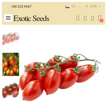
CS
€
EUR
+00 123 4567
Exotic Seeds