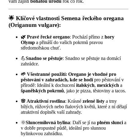
vám zajistí
bohatou úrodu
rok co rok.
🌟 Klíčové vlastnosti Semena řeckého oregana
(Origanum vulgare):
🌿 Pravé řecké oregano
: Pochází přímo z
hory
Olymp
a přináší do vašich pokrmů pravou
středomořskou chuť.
💪
Snadno se pěstuje
: Snadno se pěstuje na domácí
zahrádce.
🌱 Všestranné použití: Oregano je vhodné pro
pěstování v zahradách, kde se hodí
pro pěstování v
přírodě: Ideální k dochucení
italských
,
mexických
a
španělských pokrmů
, jako je pizza, těstoviny a tacos.
🌸 Atraktivní rostlina
: Krásné
zelené listy
a trny
bílých, růžových nebo fialových květů, které z ní dělají
atraktivní doplněk vaší zahrady.
🌞
Sluncemilovná bylina
: Daří se jí na
plném slunci
a
v dobře propustné půdě, ideální pro slunnou
bylinkovou zahrádku.