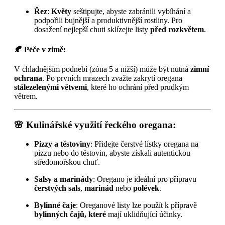
Řez
:
Květy
seštipujte, abyste zabránili vybíhání a
podpořili bujnější a produktivnější rostliny. Pro
dosažení nejlepší chuti sklízejte listy
před rozkvětem
.
🍂 Péče v zimě:
V chladnějším podnebí (zóna 5 a nižší) může být nutná
zimní
ochrana
. Po prvních mrazech zvažte zakrytí oregana
stálezelenými větvemi
, které ho ochrání před prudkým
větrem.
🌸 Kulinářské využití řeckého oregana:
Pizzy a těstoviny
: Přidejte čerstvé lístky oregana na
pizzu nebo do těstovin, abyste získali autentickou
středomořskou chuť.
Salsy a marinády
: Oregano je ideální pro přípravu
čerstvých sals
,
marinád
nebo
polévek
.
Bylinné čaje
: Oreganové listy lze použít k přípravě
bylinných čajů, které
mají uklidňující účinky.