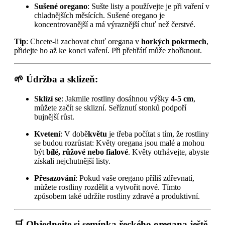
Sušené oregano
: Sušte listy a používejte je při vaření v
chladnějších měsících. Sušené oregano je
koncentrovanější a má výraznější chuť než čerstvé.
Tip
: Chcete-li zachovat chuť oregana v
horkých pokrmech
,
přidejte ho až ke konci vaření. Při přehřátí může zhořknout.
🌱 Údržba a sklizeň:
Sklízí se
: Jakmile rostliny dosáhnou výšky
4-5 cm
,
můžete začít se sklizní. Seříznutí stonků podpoří
bujnější růst.
Kvetení
: V době
květu
je třeba počítat s tím, že rostliny
se budou rozrůstat: Květy oregana jsou malé a mohou
být
bílé, růžové nebo fialové
. Květy otrhávejte, abyste
získali nejchutnější listy.
Přesazování
: Pokud vaše oregano příliš zdřevnatí,
můžete rostliny rozdělit a vytvořit nové. Tímto
způsobem také udržíte rostliny zdravé a produktivní.
🛒 Objednejte si semínka řeckého oregana ještě