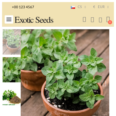
CS
€
EUR
+00 123 4567
Exotic Seeds