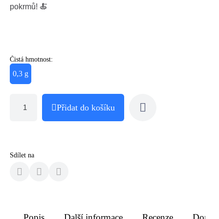
pokrmů! 🍝
Čistá hmotnost:
0,3 g
Přidat do košíku
Sdílet na
Popis
Další informace
Recenze
Doruče