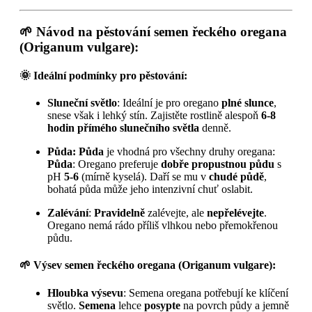
🌱 Návod na pěstování semen řeckého oregana
(Origanum vulgare):
🌞 Ideální podmínky pro pěstování:
Sluneční světlo
: Ideální je pro oregano
plné slunce
,
snese však i lehký stín. Zajistěte rostlině alespoň
6-8
hodin přímého slunečního světla
denně.
Půda: Půda
je vhodná pro všechny druhy oregana:
Půda
: Oregano preferuje
dobře propustnou půdu
s
pH
5-6
(mírně kyselá). Daří se mu v
chudé půdě
,
bohatá půda může jeho intenzivní chuť oslabit.
Zalévání
:
Pravidelně
zalévejte, ale
nepřelévejte
.
Oregano nemá rádo příliš vlhkou nebo přemokřenou
půdu.
🌱 Výsev semen řeckého oregana (Origanum vulgare):
Hloubka výsevu
: Semena oregana potřebují ke klíčení
světlo.
Semena
lehce
posypte
na povrch půdy a jemně