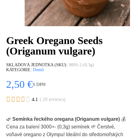
Greek Oregano Seeds
(Origanum vulgare)
SKLADOVÁ JEDNOTKA (SKU)
MHS-2-(0,3g)
KATEGORIE
Domů
2,50 €
S DPH





4.1
( 29 reviews)
🌿
Semínka řeckého oregana (Origanum vulgare)
💰
Cena za balení 3000+- (0,3g) semínek 🌱 Čerstvé,
voňavé oregano z Olympu! Ideální do středomořských