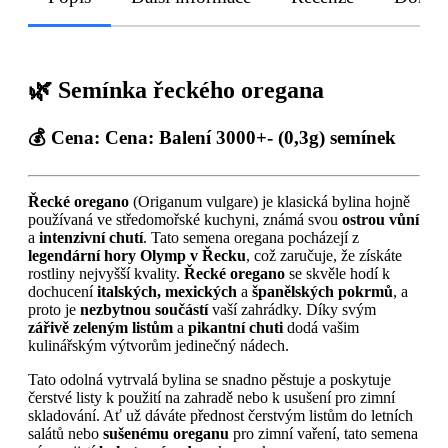
🌿 Semínka řeckého oregana
💰
Cena:
Cena: Balení 3000+- (0,3g) semínek
Řecké oregano
(Origanum vulgare) je klasická bylina hojně
používaná ve středomořské kuchyni, známá svou
ostrou vůní
a
intenzivní chutí
. Tato semena oregana pocházejí z
legendární hory Olymp v Řecku
, což zaručuje, že získáte
rostliny nejvyšší kvality.
Řecké oregano
se skvěle hodí k
dochucení
italských, mexických
a
španělských pokrmů
, a
proto je
nezbytnou součástí
vaší zahrádky. Díky svým
zářivě zeleným listům
a
pikantní chuti
dodá vašim
kulinářským výtvorům jedinečný nádech.
Tato odolná vytrvalá bylina se snadno pěstuje a poskytuje
čerstvé listy k použití na zahradě nebo k usušení pro zimní
skladování. Ať už dáváte přednost čerstvým listům do letních
salátů nebo
sušenému oreganu
pro zimní vaření, tato semena