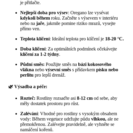
je přitlačte.
Nejlepší doba pro výsev
: Oregano lze vysévat
kdykoli během
roku. Začněte s výsevem v interiéru
nebo na
jaře
, jakmile pomine riziko mrazů, vysejte
přímo ven.
Teplota klíčení
: Ideální teplota pro klíčení je
18-20 °C.
Doba klíčení
: Za optimálních podmínek očekávejte
klíčení za 1-2 týdny
.
Půdní směs:
Použijte směs na
bázi kokosového
vlákna
nebo
výsevní směs
s přídavkem
písku nebo
perlitu
pro lepší drenáž.
🌿 Výsadba a péče:
Rozteč:
Rostliny rozsaďte asi
8-12 cm
od sebe, aby
měly dostatek prostoru pro růst.
Zalévání
: Vhodné pro rostliny s vysokým obsahem
vody: Během vegetace udržujte půdu
vlhkou,
ale ne
přemokřenou. Zalévejte pravidelně, ale vyhněte se
namáčení kořenů.