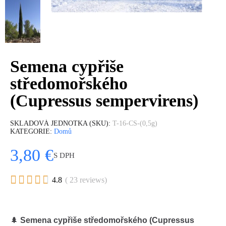
Semena cypřiše
středomořského
(Cupressus sempervirens)
SKLADOVÁ JEDNOTKA (SKU)
T-16-CS-(0,5g)
KATEGORIE
Domů
3,80 €
S DPH





4.8
( 23 reviews)
🌲
Semena cypřiše středomořského (Cupressus