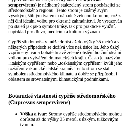
sempervirens
) je nádherný stálezelený strom pocházející ze
středomořského regionu. Tento strom je známý svým
vysokým, štíhlým tvarem a nápadně zelenou korunou, což z
něj činí ideální volbu pro okrasné zahradnictví. Je vysazován
po staletí jak jako symbol krásy, tak pro praktické využití,
například pro dřevo, medicínu a kulturní význam.
Cypřiš středomořský může dorůst až do výšky 35 metrů a v
některých případech se dožívá více než tisíce let. Jeho úzký,
vzpřímený tvar a bohaté tmavě zelené olistění ho činí ideální
volbou pro vytváření dramatických krajin. Často je nazýván
„italským cypřišem“ nebo „toskánským cypřišem“ kvůli jeho
rozšíření v ikonické italské krajině. Tento strom se stal
symbolem středomořského klimatu a dobře se přizpůsobí i
oblastem se srovnatelnými klimatickými podmínkami.
Botanické vlastnosti cypřiše středomořského
(Cupressus sempervirens)
Výška a tvar
: Stromy cypřiše středomořského mohou
dorůstat až do výšky 35 metrů, s úzkým, tužkovitým
tvarem.