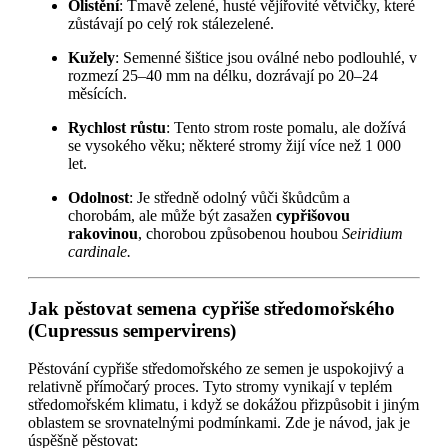
Olistění
: Tmavě zelené, husté vějířovité větvičky, které
zůstávají po celý rok stálezelené.
Kužely
: Semenné šištice jsou oválné nebo podlouhlé, v
rozmezí 25–40 mm na délku, dozrávají po 20–24
měsících.
Rychlost růstu
: Tento strom roste pomalu, ale dožívá
se vysokého věku; některé stromy žijí více než 1 000
let.
Odolnost
: Je středně odolný vůči škůdcům a
chorobám, ale může být zasažen
cypřišovou
rakovinou
, chorobou způsobenou houbou
Seiridium
cardinale.
Jak pěstovat semena cypřiše středomořského
(Cupressus sempervirens)
Pěstování cypřiše středomořského ze semen je uspokojivý a
relativně přímočarý proces. Tyto stromy vynikají v teplém
středomořském klimatu, i když se dokážou přizpůsobit i jiným
oblastem se srovnatelnými podmínkami. Zde je návod, jak je
úspěšně pěstovat: