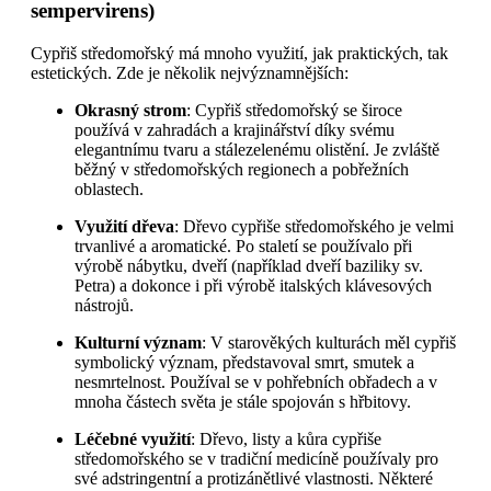
sempervirens)
Cypřiš středomořský má mnoho využití, jak praktických, tak
estetických. Zde je několik nejvýznamnějších:
Okrasný strom
: Cypřiš středomořský se široce
používá v zahradách a krajinářství díky svému
elegantnímu tvaru a stálezelenému olistění. Je zvláště
běžný v středomořských regionech a pobřežních
oblastech.
Využití dřeva
: Dřevo cypřiše středomořského je velmi
trvanlivé a aromatické. Po staletí se používalo při
výrobě nábytku, dveří (například dveří baziliky sv.
Petra) a dokonce i při výrobě italských klávesových
nástrojů.
Kulturní význam
: V starověkých kulturách měl cypřiš
symbolický význam, představoval smrt, smutek a
nesmrtelnost. Používal se v pohřebních obřadech a v
mnoha částech světa je stále spojován s hřbitovy.
Léčebné využití
: Dřevo, listy a kůra cypřiše
středomořského se v tradiční medicíně používaly pro
své adstringentní a protizánětlivé vlastnosti. Některé