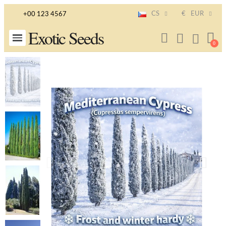
CS
€
EUR
+00 123 4567
Exotic Seeds