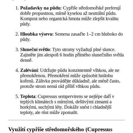
Požadavky na půdu
: Cypřiše středomořské preferují
dobře propustnou, mírně kyselou až neutrální půdu.
Kompost nebo organická hmota může zlepšit kvalitu
půdy.
Hloubka výsevu
: Semena zasaďte 1–2 cm hluboko do
půdy.
Sluneční světlo
: Tyto stromy vyžadují plné slunce.
Zajistěte jim alespoň 6 hodin přímého slunečního světla
denně.
Zalévání
: Udržujte půdu konzistentně vlhkou, ale ne
přemokřenou. Přemokření může způsobit hnilobu
kořenů. Zálivku provádějte důkladně, ale méně často,
protože strom nemá rád příliš vlhkou půdu.
Teplota
: Cupressus sempervirens se nejlépe daří v
teplých klimátech s mírnými, deštivými zimami a
horkými, suchými léty. Dokáže snést i chladnější
teploty, ale růst může zpomalit.
Využití cypřiše středomořského (Cupressus