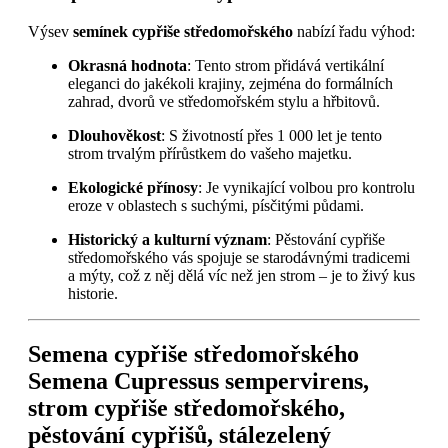
Výsev
semínek cypřiše středomořského
nabízí řadu výhod:
Okrasná hodnota
: Tento strom přidává vertikální
eleganci do jakékoli krajiny, zejména do formálních
zahrad, dvorů ve středomořském stylu a hřbitovů.
Dlouhověkost
: S životností přes 1 000 let je tento
strom trvalým přírůstkem do vašeho majetku.
Ekologické přínosy
: Je vynikající volbou pro kontrolu
eroze v oblastech s suchými, písčitými půdami.
Historický a kulturní význam
: Pěstování cypřiše
středomořského vás spojuje se starodávnými tradicemi
a mýty, což z něj dělá víc než jen strom – je to živý kus
historie.
Semena cypřiše středomořského
Semena Cupressus sempervirens,
strom cypřiše středomořského,
pěstování cypřišů, stálezelený