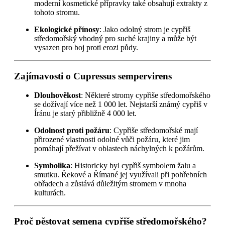
moderní kosmetické přípravky také obsahují extrakty z
tohoto stromu.
Ekologické přínosy
: Jako odolný strom je cypřiš
středomořský vhodný pro suché krajiny a může být
vysazen pro boj proti erozi půdy.
Zajímavosti o Cupressus sempervirens
Dlouhověkost
: Některé stromy cypřiše středomořského
se dožívají více než 1 000 let. Nejstarší známý cypřiš v
Íránu je starý přibližně 4 000 let.
Odolnost proti požáru
: Cypřiše středomořské mají
přirozené vlastnosti odolné vůči požáru, které jim
pomáhají přežívat v oblastech náchylných k požárům.
Symbolika
: Historicky byl cypřiš symbolem žalu a
smutku. Řekové a Římané jej využívali při pohřebních
obřadech a zůstává důležitým stromem v mnoha
kulturách.
Proč pěstovat semena cypřiše středomořského?