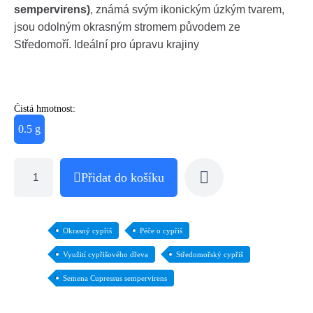
sempervirens)
, známá svým ikonickým úzkým tvarem,
jsou odolným okrasným stromem původem ze
Středomoří. Ideální pro úpravu krajiny
Čistá hmotnost:
0.5 g
Přidat do košíku
Okrasný cypřiš
Péče o cypřiš
Využití cypřišového dřeva
Středomořský cypřiš
Semena Cupressus sempervirens