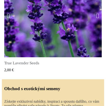
True Lavender Seeds
RYCHLÝ NÁHLED
2,00 €
Obchod s exotickými semeny
Získejte exkluzivní nabídky, inspiraci a spoustu dalšího, co vám
pomůže přivést vaše nápady k životu. To vše zdarma.