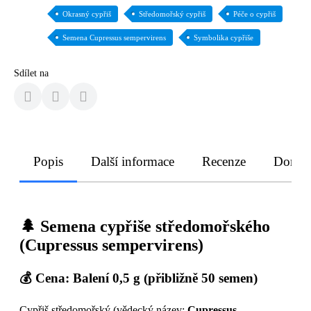
Okrasný cypřiš
Středomořský cypřiš
Péče o cypřiš
Semena Cupressus sempervirens
Symbolika cypřiše
Sdílet na
Popis
Další informace
Recenze
Doruče
🌲 Semena cypřiše středomořského
(Cupressus sempervirens)
💰 Cena:
Balení 0,5 g (přibližně 50 semen)
Cypřiš středomořský (vědecký název:
Cupressus