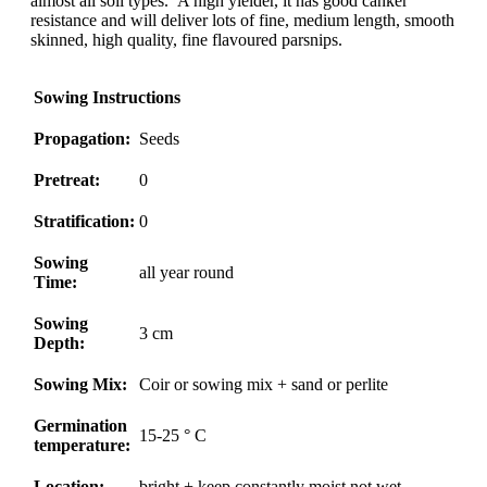
almost all soil types. A high yielder, it has good canker
resistance and will deliver lots of fine, medium length, smooth
skinned, high quality, fine flavoured parsnips.
Sowing Instructions
Propagation:
Seeds
Pretreat:
0
Stratification:
0
Sowing
all year round
Time:
Sowing
3 cm
Depth:
Sowing Mix:
Coir or sowing mix + sand or perlite
Germination
15-25 ° C
temperature:
Location:
bright + keep constantly moist not wet