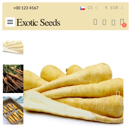
CS
€
EUR
+00 123 4567
Exotic Seeds