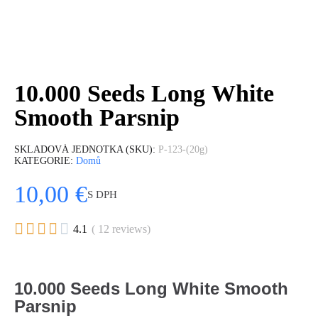
10.000 Seeds Long White
Smooth Parsnip
SKLADOVÁ JEDNOTKA (SKU)
P-123-(20g)
KATEGORIE
Domů
10,00 €
S DPH





4.1
( 12 reviews)
10.000 Seeds Long White Smooth
Parsnip