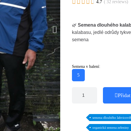





4.7
( 32 reviews)
🌿
Semena dlouhého kala
kalabasu, jedlé odrůdy tykv
semena
Semena v balení:
5
Přidat
semena dlouhého lahvicové
organická semena zeleniny