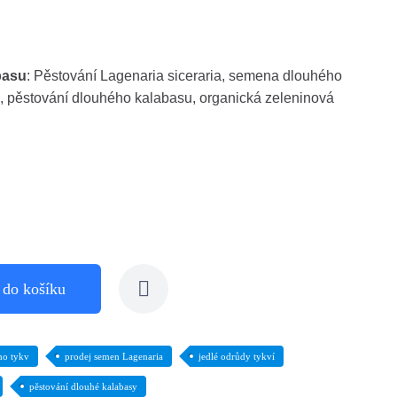
basu
: Pěstování Lagenaria siceraria, semena dlouhého
e, pěstování dlouhého kalabasu, organická zeleninová
 do košíku
ho tykv
prodej semen Lagenaria
jedlé odrůdy tykví
pěstování dlouhé kalabasy