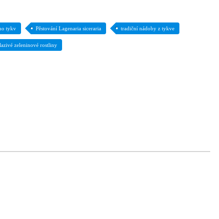
ho tykv
Pěstování Lagenaria siceraria
tradiční nádoby z tykve
lazivé zeleninové rostliny