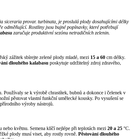
a siceraria provar. turbinata, je proslulá plody dosahujícími délky
 odměňující. Rostliny jsou bujné popínavky, které potřebují
labasu
zaručuje produktivní sezónu netradičních zelenin.
řský zážitek sbírejte zelené plody mladé, mezi
15 a 60
cm délky.
vání dlouhého kalabasu
poskytuje udržitelný zdroj zdravého,
. Používaly se k výrobě chrastítek, bubnů a dokonce i čelenek v
žní pěstovat vlastní funkční umělecké kousky. Po vysušení se
přírodního výroby nástrojů.
u nebo květnu. Semena klíčí nejlépe při teplotách mezi
20 a 25
°C.
ěžké plody musí viset, aby rostly rovně.
Pěstování dlouhého