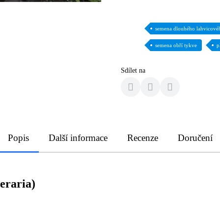
semena dlouhého lahvicové
semena obří tykve
p
Sdílet na
Popis
Další informace
Recenze
Doručení
eraria)