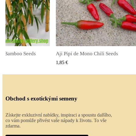
li Seeds
True Lavender Seeds
Ý NÁHLED
RYCHLÝ NÁHLED
2,00 €
Obchod s exotickými semeny
Získejte exkluzivní nabídky, inspiraci a spoustu dalšího,
co vám pomůže přivést vaše nápady k životu. To vše
zdarma.