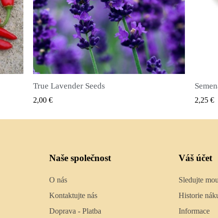
Semena nového koření (Pimenta dioica)
RYCHLÝ NÁHLED
2,25 €
2,50 €
Naše společnost
Váš účet
O nás
Sledujte mo
Kontaktujte nás
Historie nák
Doprava - Platba
Informace