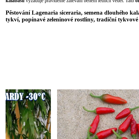
kalabasu
vyžaduje pravidelné zalévání během letních veder. Tato
o
Pěstování Lagenaria siceraria, semena dlouhého kal
tykví, popínavé zeleninové rostliny, tradiční tykvo