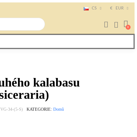
CS
€
EUR
uhého kalabasu
siceraria)
VG-34-(5-S)
KATEGORIE
Domů