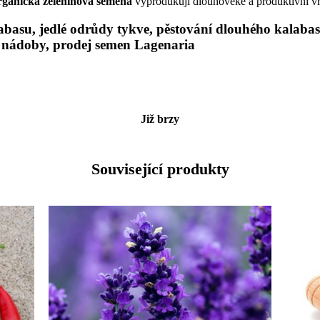
rganická zeleninová semena
vyprodukují dlouhověké a produktivní vr
abasu, jedlé odrůdy tykve, pěstování dlouhého kalaba
vé nádoby, prodej semen Lagenaria
Již brzy
Související produkty