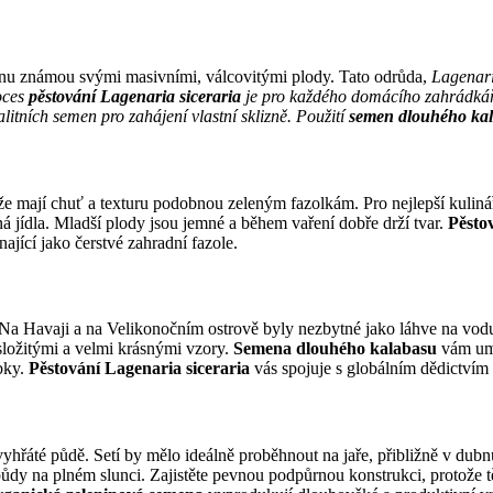
inu známou svými masivními, válcovitými plody. Tato odrůda,
Lagenari
oces
pěstování Lagenaria siceraria
je pro každého domácího zahrádkáře
litních semen pro zahájení vlastní sklizně. Použití
semen dlouhého ka
 že mají chuť a texturu podobnou zeleným fazolkám. Pro nejlepší kuliná
ná jídla. Mladší plody jsou jemné a během vaření dobře drží tvar.
Pěsto
jící jako čerstvé zahradní fazole.
Na Havaji a na Velikonočním ostrově byly nezbytné jako láhve na vodu
složitými a velmi krásnými vzory.
Semena dlouhého kalabasu
vám umo
bky.
Pěstování Lagenaria siceraria
vás spojuje s globálním dědictvím 
yhřáté půdě. Setí by mělo ideálně proběhnout na jaře, přibližně v dubn
půdy na plném slunci. Zajistěte pevnou podpůrnou konstrukci, protože t