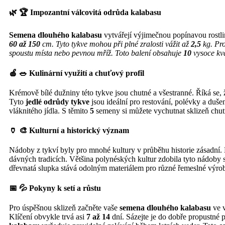
🌿 🏆 Impozantní válcovitá odrůda kalabasu
Semena dlouhého kalabasu
vytvářejí výjimečnou popínavou rostl
60 až 150
cm. Tyto tykve mohou při plné zralosti vážit až
2,5
kg. Pr
spoustu místa nebo pevnou mříž. Toto balení obsahuje
10
vysoce kva
🍎 🥗 Kulinární využití a chuťový profil
Krémově bílé dužniny této tykve jsou chutné a všestranné. Říká se,
Tyto
jedlé odrůdy tykve
jsou ideální pro restování, polévky a duše
vláknitého jídla. S těmito
5
semeny si můžete vychutnat sklizeň chutna
🏺 🎨 Kulturní a historický význam
Nádoby z tykví byly pro mnohé kultury v průběhu historie zásadní. 
dávných tradicích. Většina polynéských kultur zdobila tyto nádoby 
dřevnatá slupka stává odolným materiálem pro různé řemeslné výro
📅 💦 Pokyny k setí a růstu
Pro úspěšnou sklizeň začněte vaše
semena dlouhého kalabasu
ve v
Klíčení obvykle trvá asi
7 až 14
dní. Sázejte je do dobře propustné 