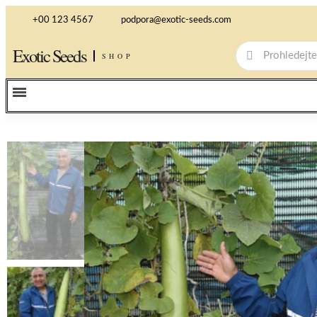
+00 123 4567
podpora@exotic-seeds.com
Exotic Seeds
SHOP