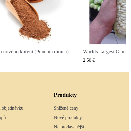
Worlds Largest Giant Corn Semena Cuzco - Cusco
RYCHLÝ NÁHLED
RYCHLÝ 
2,40 €
Produkty
u objednávku
Snížené ceny
upů
Nové produkty
Nejprodávanější